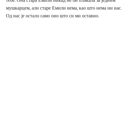
тебе. Она стара Емили никад не би плакала за једним
мушкарцем, али старе Емили нема, као што нема ни нас.
Од нас је остало само оно што си ми оставио.