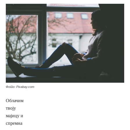
Фото: Pixabay.com
Облачим
твоју
мајицу и
спремна