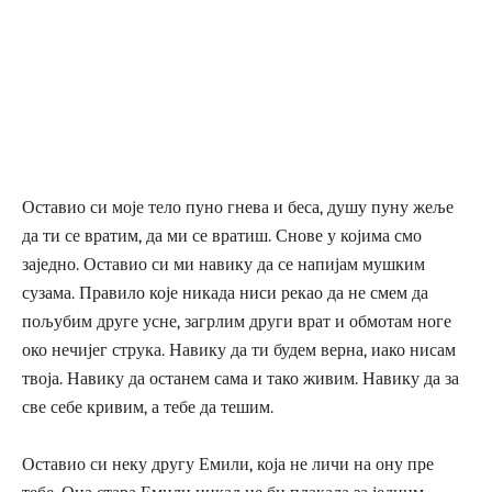
Оставио си моје тело пуно гнева и беса, душу пуну жеље
да ти се вратим, да ми се вратиш. Снове у којима смо
заједно. Оставио си ми навику да се напијам мушким
сузама. Правило које никада ниси рекао да не смем да
пољубим друге усне, загрлим други врат и обмотам ноге
око нечијег струка. Навику да ти будем верна, иако нисам
твоја. Навику да останем сама и тако живим. Навику да за
све себе кривим, а тебе да тешим.
Оставио си неку другу Емили, која не личи на ону пре