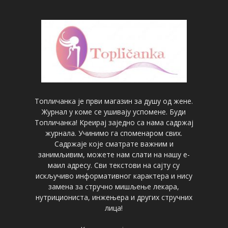
Топличанка је први магазин за душу од жене.
Журнал у коме се ушивају успомене. Буди
Топличанка! Креирај заједно са нама садржај
журнала. Учинимо га споменаром свих.
Садржаје које сматрате важним и
занимљивим, можете нам слати на нашу е-
маил адресу. Сви текстови на сајту су
искључиво информативног карактера и нису
замена за стручно мишљење лекара,
нутрициониста, инжењера и других стручних
лица!