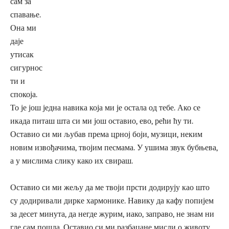
сам за
спавање.
Она ми
даје
утисак
сигурнос
ти и
спокоја.
То је још једна навика која ми је остала од тебе. Ако се
икада питаш шта си ми још оставио, ево, рећи ћу ти.
Оставио си ми љубав према црној боји, музици, неким
новим извођачима, твојим песмама. У ушима звук бубњева,
а у мислима слику како их свираш.
Оставио си ми жељу да ме твоји прсти додирују као што
су додиривали дирке хармонике. Навику да кафу попијем
за десет минута, да негде журим, иако, заправо, не знам ни
где сам пошла. Оставио си ми разбацане мисли о животу,