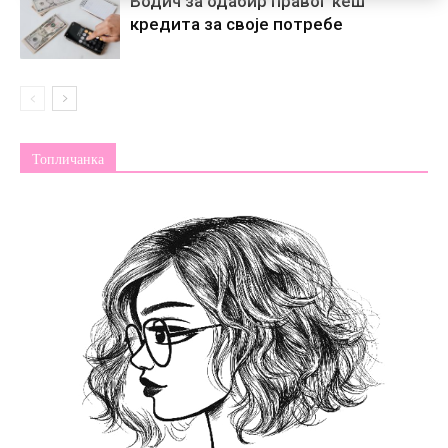
Водич за одабир правог кеш
кредита за своје потребе
Топличанка