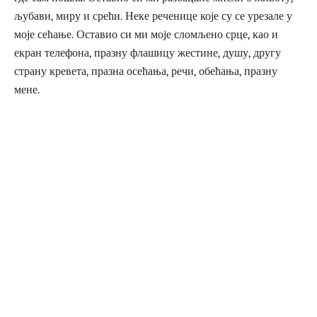
љубави, миру и срећи. Неке реченице које су се урезале у
моје сећање. Оставио си ми моје сломљено срце, као и
екран телефона, празну флашицу жестине, душу, другу
страну кревета, празна осећања, речи, обећања, празну
мене.