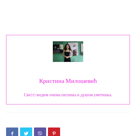
Кристина Милошевић
Све(т) видим очима песника и душом уметника.