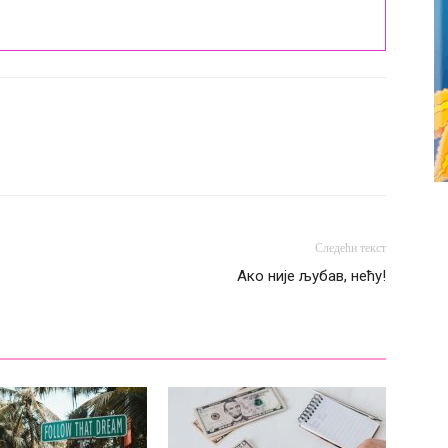
Следећи текст
Ако није љубав, нећу!