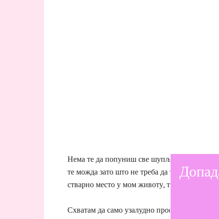
Нема те да попуниш све шупљине у души и ср
Допад
те можда зато што не треба да те има. Све се 
стварно место у мом животу, ту би и остао.
Схватам да само узалудно просипам сузе по ј