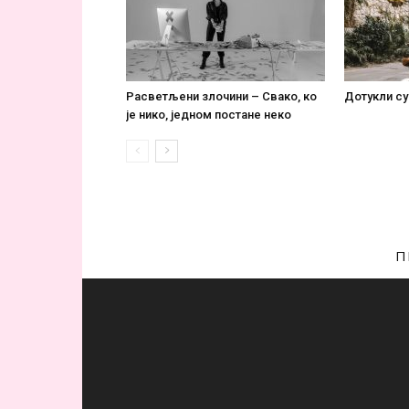
Расветљени злочини – Свако, ко
Дотукли су
је нико, једном постане некo
П