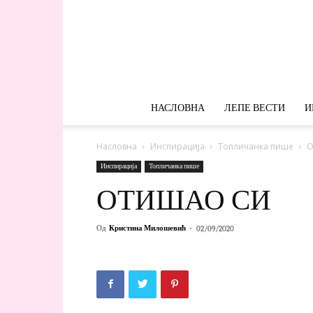
НАСЛОВНА
ЛЕПЕ ВЕСТИ
И
Насловна
Инспирација
Топличанка пише
О
Инспирација
Топличанка пише
ОТИШАО СИ
Од
Кристина Милошевић
-
02/09/2020