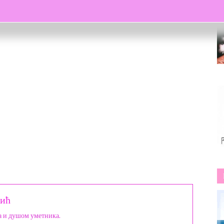
. Изостављам сузе, гасим музику, окрећем се на бок и
ић
а и душом уметника.