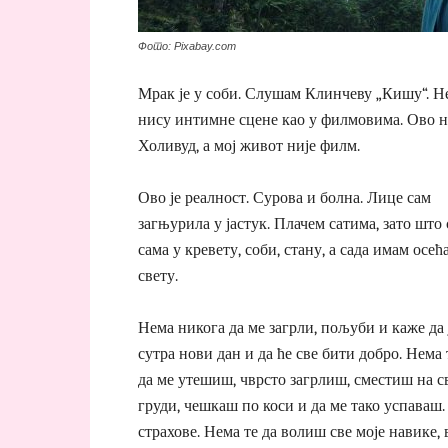
Фото: Pixabay.com
Мрак је у соби. Слушам Клинчеву „Кишу“. Не
нису интимне сцене као у филмовима. Ово н
Холивуд, а мој живот није филм.
Ово је реалност. Сурова и болна. Лице сам
загњурила у јастук. Плачем сатима, зато што
сама у кревету, соби, стану, а сада имам осећа
свету.
Нема никога да ме загрли, пољуби и каже да 
сутра нови дан и да ће све бити добро. Нема 
да ме утешиш, чврсто загрлиш, сместиш на с
груди, чешкаш по коси и да ме тако успаваш.
страхове. Нема те да волиш све моје навике, 