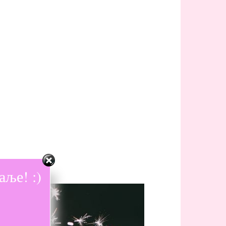
ље! :)