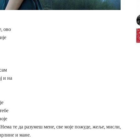
, ово
ије
 сам
ј и на
је
тебе
воје
 Нема те да разумеш мене, све моје пожуде, жеље, мисли,
врлине и мане.