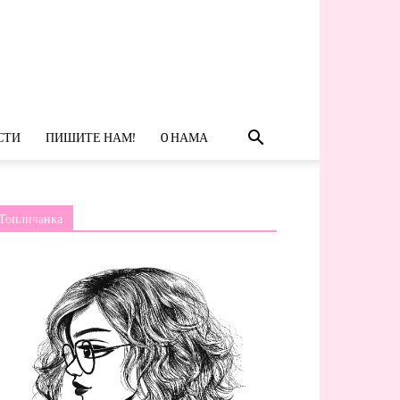
СТИ
ПИШИТЕ НАМ!
O НАМА
Топличанка