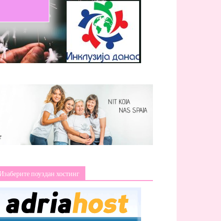
Изаберите поуздан хостинг