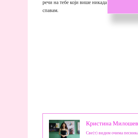
речи на тебе који више никада нећеш бити ту
спавам.
Кристина Милошев
Све(т) видим очима песник