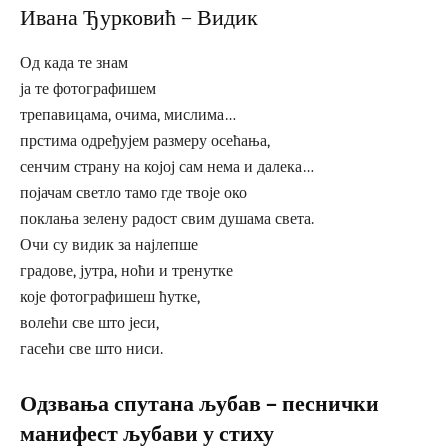
Ивана Ђурковић – Видик
Од када те знам
ја те фотографишем
трепавицама, очима, мислима…
прстима одређујем размеру осећања,
сенчим страну на којој сам нема и далека…
појачам светло тамо где твоје око
поклања зелену радост свим душама света.
Очи су видик за најлепше
градове, јутра, ноћи и тренутке
које фотографишеш ћутке,
волећи све што јеси,
гасећи све што ниси.
Одзвања спутана љубав – песнички
манифест љубави у стиху