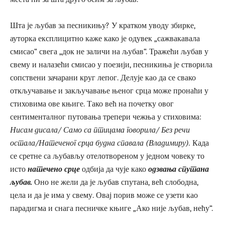
Шта је љубав за песникињу? У кратком уводу збирке,
ауторка експлицитно каже како је одувек „сажвакавала
смисао“ свега „док не заличи на љубав“. Тражећи љубав у
свему и налазећи смисао у поезији, песникиња је створила
сопствени зачарани круг лепог. Делује као да се свако
откључавање и закључавање њеног срца може пронаћи у
стиховима ове књиге. Тако већ на почетку овог
сентименталног путовања трепери чежња у стиховима:
Нисам дисала/ Само са птицама говорила/ Без речи
остала/Натеченог срца будна спавала (Владимиру).
Када
се сретне са љубављу отелотвореном у једном човеку то
исто
натечено срце
одбија да чује како
одзвања спутана
љубав.
Оно не жели да је љубав спутана, већ слободна,
цела и да је има у свему. Овај порив може се узети као
парадигма и снага песничке књиге „Ако није љубав, нећу“.