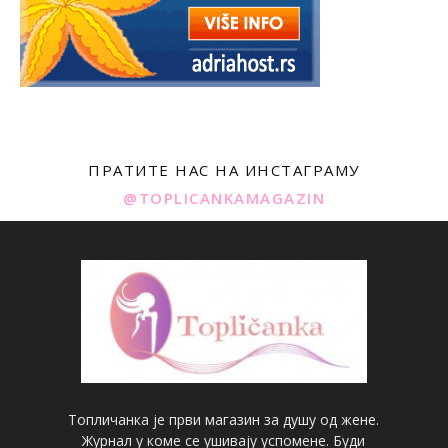
ПРАТИТЕ НАС НА ИНСТАГРАМУ
@TOPLICANKAMAGAZIN
Топличанка је први магазин за душу од жене.
Журнал у коме се ушивају успомене. Буди