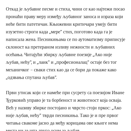
Откад је љубавне песме и стиха, чини се као најтежи посао
пронаћи праву меру између љубавног заноса и израза који
неће бити патетичан. Књижевни критичари умеју бити
изузетно строги када „мере“ стих, поготово када га је
написала жена. Песникињама се по аутоматизму приписује
склоност ка претераном изливу нежности и љубавних
осећања. Читајући збирку љубавне поезије „Ако није
љубав, нећу“, и „лаик“ и „професионалац“ остаје без тог
механичког – сваки стих као да се бори да покаже како
„одзвања спутана љубав“.
Први утисак који се намеће при сусрету са поезијом Иване
Ђурковић управо је та борбеност и животност која осваја.
Већ у називу збирке постојано и чврсто стоји пркос: „Ако
није љубав, нећу“ тврди песникиња. Тако је и пре првог
читања свакоме јасно да међу корицама ове књиге нема
места ни за шта друго осим за љубав.