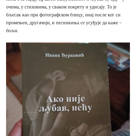
очима, у стиховима, у сваком покрету и удисају. То је
бљесак као при фотографском блицу, онај после ког си
промењен, другачији, и песникиња се усуђује да каже –
бољи.