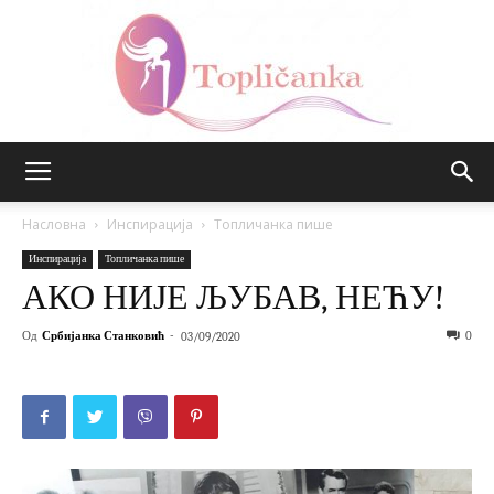
Топличанка
Насловна
Инспирација
Топличанка пише
Инспирација
Топличанка пише
АКО НИЈЕ ЉУБАВ, НЕЋУ!
Од
Србијанка Станковић
-
0
03/09/2020