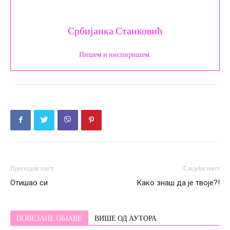
Србијанка Станковић
Пишем и инспиришем.
Претходни текст
Следећи текст
Отишао си
Како знаш да је твоје?!
ПОВЕЗАНЕ ОБЈАВЕ
ВИШЕ ОД АУТОРА