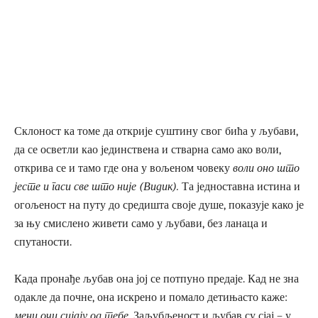
Склоност ка томе да открије суштину свог бића у љубави,
да се осветли као јединствена и стварна само ако воли,
открива се и тамо где она у вољеном човеку
воли оно што
јесте и гаси све што није (Видик).
Та једноставна истина и
огољеност на путу до средишта своје душе, показује како је
за њу смислено живети само у љубави, без ланаца и
спутаности.
Када пронађе љубав она јој се потпуно предаје. Кад не зна
одакле да почне, она искрено и помало детињасто каже:
мени очи сијају од тебе.
Заљубљеност и љубав су сјај – у