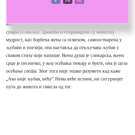
неизбежно постоји и бол. Међутим, уместо туге и
огорчености, она бира другачији пут кроз то трње. Она
бира да
озвезди оно што боли,
јер зна да је
живот онакав/
каквог си га нацртао јуче и/онакав, како то протумачиш
сутра (Смисао).
Тражећи и откривајући ту животну
мудрост, као борбена жена са осмехом, самоостварена у
љубави и поезији, она наставља да откључава љубав у
сваком стиху који напише. Њена душа је сликарска, њено
срце је песничко, у њој осећања тињају и букте, она је цела
осећање света.
Због тога није тешко разумети кад каже
„Ако није љубав, нећу“. Нема веће истине, ни сигурнијег
пута до живота и смисла од тог.