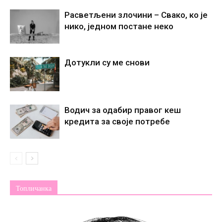
Расветљени злочини – Свако, ко је
нико, једном постане некo
Дотукли су ме снови
Водич за одабир правог кеш
кредита за своје потребе
Топличанка