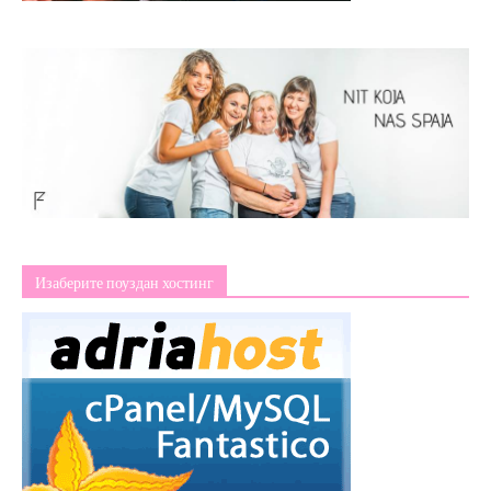
Изаберите поуздан хостинг