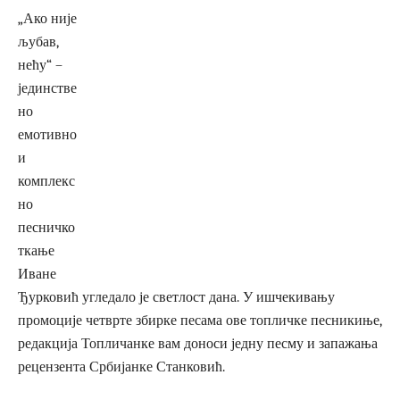
„Ако није
љубав,
нећу“ –
јединстве
но
емотивно
и
комплекс
но
песничко
ткање
Иване
Ђурковић угледало је светлост дана. У ишчекивању
промоције четврте збирке песама ове топличке песникиње,
редакција Топличанке вам доноси једну песму и запажања
рецензента Србијанке Станковић.