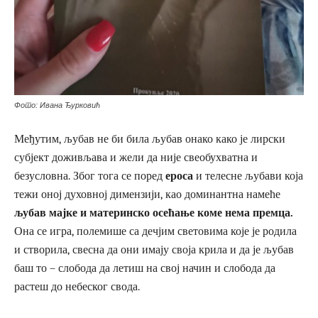
Фото: Ивана Ђурковић
Међутим, љубав не би била љубав онако како је лирски
субјект доживљава и жели да није свеобухватна и
безусловна. Због тога се поред
ероса
и телесне љубави која
тежи оној духовној димензији, као доминантна намеће
љубав мајке и материнско осећање коме нема премца.
Она се игра, полемише са дечјим световима које је родила
и створила, свесна да они имају своја крила и да је љубав
баш то – слобода да летиш на свој начин и слобода да
растеш до небеског свода.