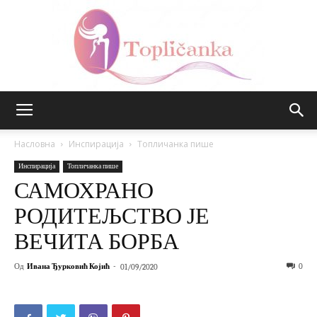
Топличанка
Насловна
Инспирација
Топличанка пише
Инспирација
Топличанка пише
САМОХРАНО
РОДИТЕЉСТВО ЈЕ
ВЕЧИТА БОРБА
Од
Ивана Ђурковић Којић
-
0
01/09/2020