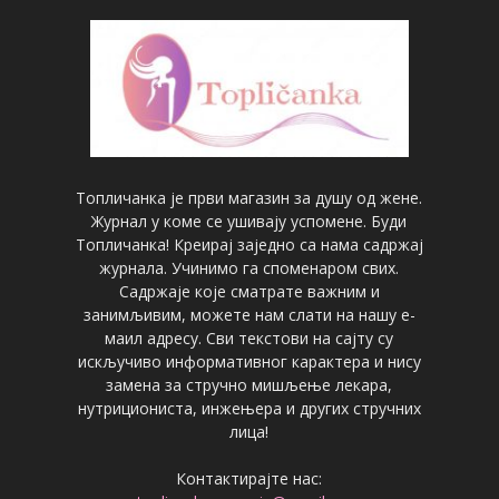
Топличанка је први магазин за душу од жене.
Журнал у коме се ушивају успомене. Буди
Топличанка! Креирај заједно са нама садржај
журнала. Учинимо га споменаром свих.
Садржаје које сматрате важним и
занимљивим, можете нам слати на нашу е-
маил адресу. Сви текстови на сајту су
искључиво информативног карактера и нису
замена за стручно мишљење лекара,
нутрициониста, инжењера и других стручних
лица!
Контактирајте нас: