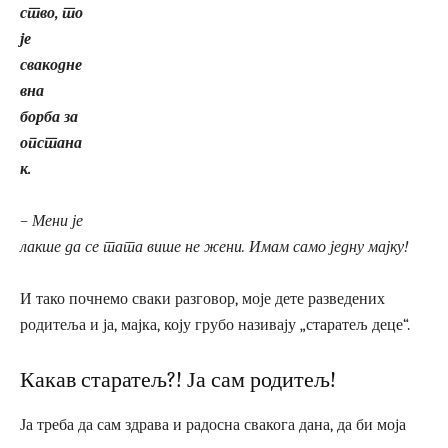
ство, то
је
свакодне
вна
борба за
опстана
к.
– Мени је
лакше да се тата више не жени. Имам само једну мајку!
И тако почнемо сваки разговор, моје дете разведених
родитеља и ја, мајка, коју грубо називају „старатељ деце“.
Какав старатељ?! Ја сам родитељ!
Ја треба да сам здрава и радосна свакога дана, да би моја