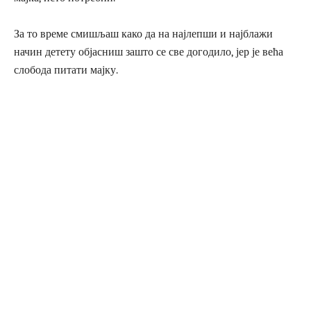
За то време смишљаш како да на најлепши и најблажи
начин детету објасниш зашто се све догодило, јер је већа
слобода питати мајку.