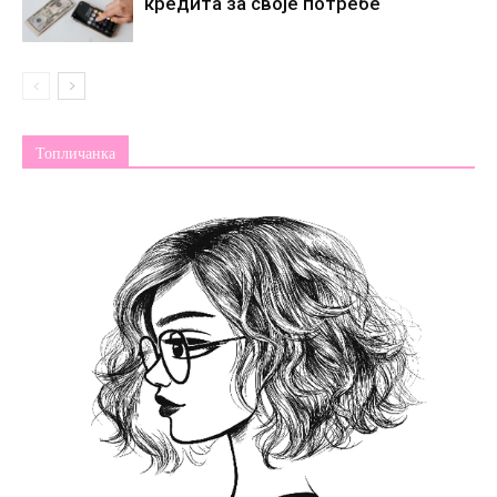
кредита за своје потребе
Топличанка