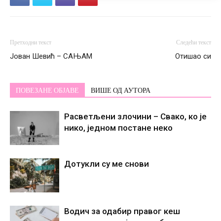
Претходни текст
Следећи текст
Јован Шевић – САЊАМ
Отишао си
ПОВЕЗАНЕ ОБЈАВЕ
ВИШЕ ОД АУТОРА
Расветљени злочини – Свако, ко је
нико, једном постане некo
Дотукли су ме снови
Водич за одабир правог кеш