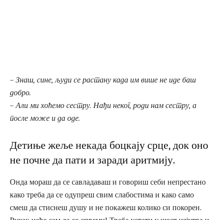
– Знаш, сине, људи се растану када им више не иде баш
добро.
– Али ми хоћемо сестру. Нађи неког, роди нам сестру, а
после може и да оде.
Детиње жеље некада боцкају срце, док оно
не почне да пати и заради аритмију.
Онда мораш да се савладаваш и говориш себи непрестано
како треба да се одупреш свим слабостима и како само
смеш да стиснеш душу и не покажеш колико си покорен.