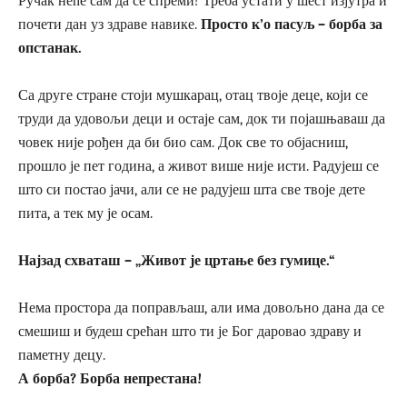
Ручак неће сам да се спреми! Треба устати у шест изјутра и
почети дан уз здраве навике.
Просто к’о пасуљ – борба за
опстанак.
Са друге стране стоји мушкарац, отац твоје деце, који се
труди да удовољи деци и остаје сам, док ти појашњаваш да
човек није рођен да би био сам. Док све то објасниш,
прошло је пет година, а живот више није исти. Радујеш се
што си постао јачи, али се не радујеш шта све твоје дете
пита, а тек му је осам.
Најзад схваташ – „Живот је цртање без гумице.“
Нема простора да поправљаш, али има довољно дана да се
смешиш и будеш срећан што ти је Бог даровао здраву и
паметну децу.
А борба? Борба непрестана!