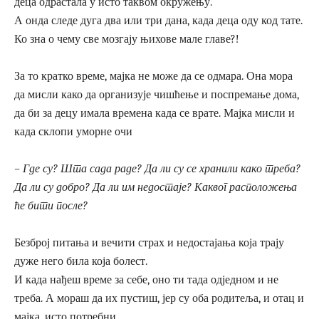
деца одрастала у исто таквом окружењу.
А онда следе дуга два или три дана, када деца оду код тате.
Ко зна о чему све мозгају њихове мале главе?!
За то кратко време, мајка не може да се одмара. Она мора
да мисли како да организује чишћење и поспремање дома,
да би за децу имала времена када се врате. Мајка мисли и
када склопи уморне очи
– Где су? Шта сада раде? Да ли су се хранили како треба?
Да ли су добро? Да ли им недостаје? Каквог расположења
ће бити после?
Безброј питања и вечити страх и недостајања која трају
дуже него била која болест.
И када нађеш време за себе, оно ти тада одједном и не
треба. А мораш да их пустиш, јер су оба родитеља, и отац и
мајка, исто потребни.