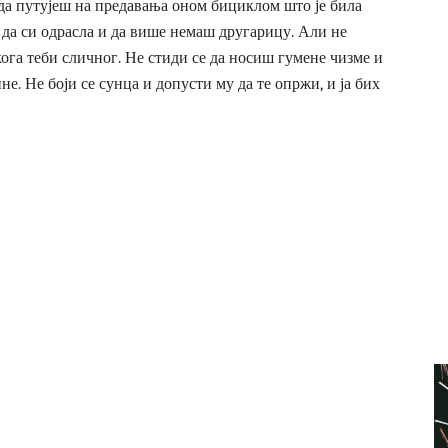
м да путујеш на предавања оном бициклом што је била
ам да си одрасла и да више немаш другарицу. Али не
кога теби сличног. Не стиди се да носиш гумене чизме и
е. Не боји се сунца и допусти му да те опржи, и ја бих