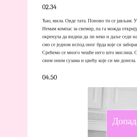
02.34
Ћао, мила. Овде тата. Поново ти се јављам. 
Немам компас за свемир, па га можда откриј
окренула да видиш да ли неко и даље седи на 
смо се једном испод оног брда које си заборав
Срећемо се много чешће него што мислиш. С
свим оним сузама и цвећу које си ми донела.
04.50
Допад