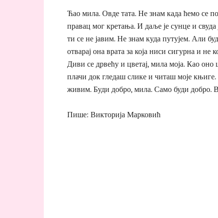
Ћао мила. Овде тата. Не знам када ћемо се по
правац мог кретања. И даље је сунце и свуда 
ти се не јавим. Не знам куда путујем. Али бу
отварај она врата за која ниси сигурна и не 
Диви се дрвећу и цветај, мила моја. Као оно
плачи док гледаш слике и читаш моје књиге. 
живим. Буди добро, мила. Само буди добро. Во
Пише: Викторија Марковић