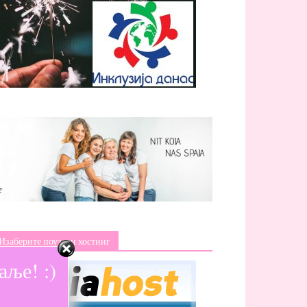
Изаберите поуздан хостинг
ље! :)