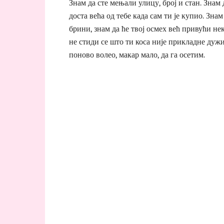
Знам да сте мењали улицу, број и стан. Зна
доста већа од тебе када сам ти је купио. Зн
брини, знам да ће твој осмех већ привући не
не стиди се што ти коса није прикладне дужин
поново волео, макар мало, да га осетим.