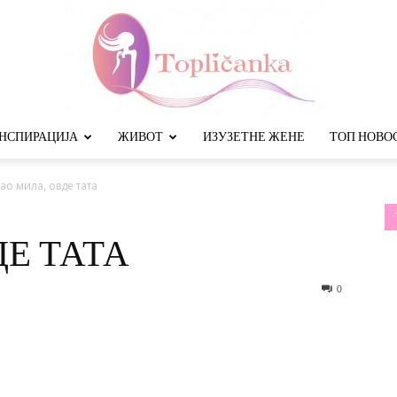
НСПИРАЦИЈА
ЖИВОТ
ИЗУЗЕТНЕ ЖЕНЕ
ТОП НОВО
Топличанка
ао мила, овде тата
ДЕ ТАТА
0