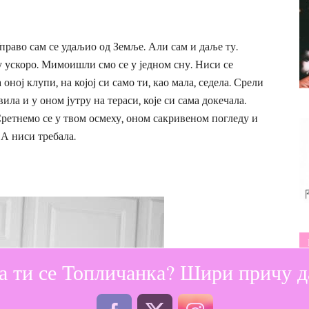
Управо сам се удаљио од Земље. Али сам и даље ту.
у ускоро. Мимоишли смо се у једном сну. Ниси се
оној клупи, на којој си само ти, као мала, седела. Срели
ила и у оном јутру на тераси, које си сама докечала.
ретнемо се у твом осмеху, оном сакривеном погледу и
 А ниси требала.
а ти се Топличанка? Шири причу да