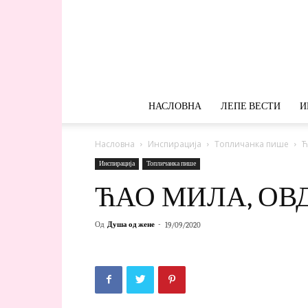
НАСЛОВНА
ЛЕПЕ ВЕСТИ
И
Насловна
Инспирација
Топличанка пише
Ћ
Инспирација
Топличанка пише
ЋАО МИЛА, ОВ
Од
Душа од жене
-
19/09/2020