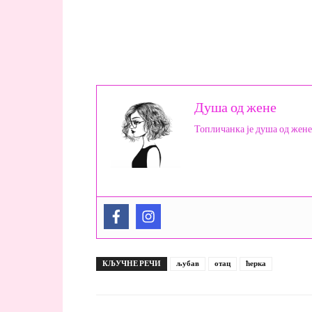
Душа од жене
Топличанка је душа од жене
КЉУЧНЕ РЕЧИ
љубав
отац
ћерка