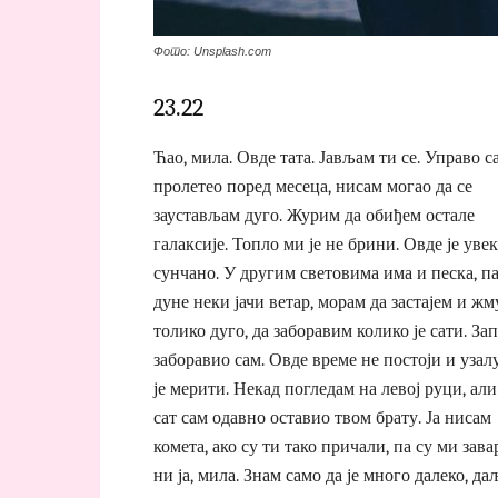
Фото: Unsplash.com
23.22
Ћао, мила. Овде тата. Јављам ти се. Управо с
пролетео поред месеца, нисам могао да се
заустављам дуго. Журим да обиђем остале
галаксије. Топло ми је не брини. Овде је увек
сунчано. У другим световима има и песка, па
дуне неки јачи ветар, морам да застајем и ж
толико дуго, да заборавим колико је сати. За
заборавио сам. Овде време не постоји и узал
је мерити. Некад погледам на левој руци, али
сат сам одавно оставио твом брату. Ја нисам
комета, ако су ти тако причали, па су ми зав
ни ја, мила. Знам само да је много далеко, да