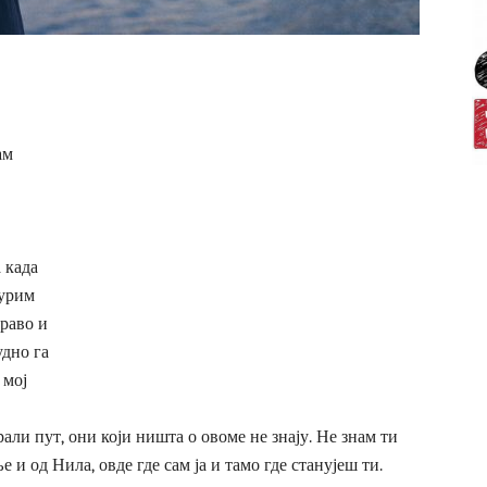
ам
 када
мурим
право и
удно га
 мој
арали пут, они који ништа о овоме не знају. Не знам ти
ље и од Нила, овде где сам ја и тамо где станујеш ти.