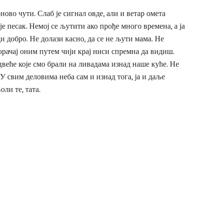
ново чути. Слаб је сигнал овде, али и ветар омета
је песак. Немој се љутити ако прође много времена, а ја
ди добро. Не долази касно, да се не љути мама. Не
корачај оним путем чији крај ниси спремна да видиш.
 цвеће које смо брали на ливадама изнад наше куће. Не
У свим деловима неба сам и изнад тога, ја и даље
ли те, тата.