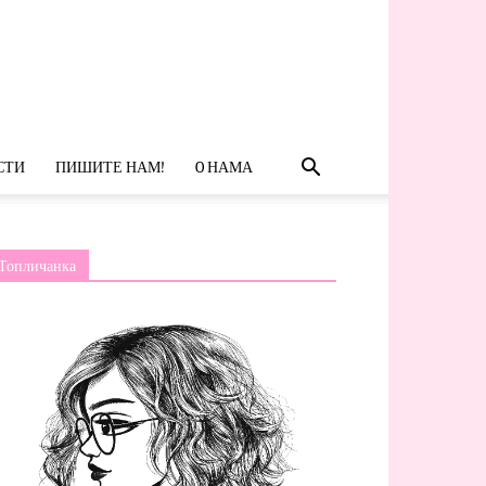
СТИ
ПИШИТЕ НАМ!
O НАМА
Топличанка