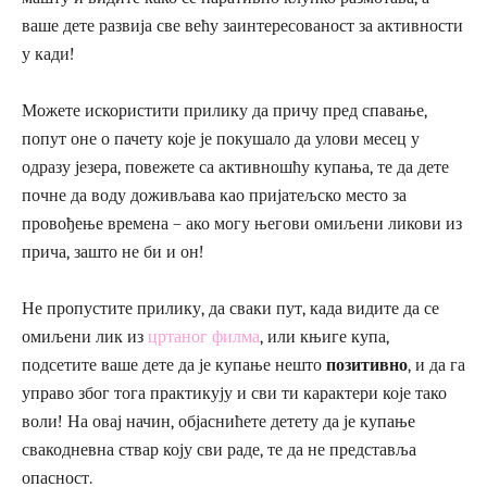
ваше дете развија све већу заинтересованост за активности
у кади!
Можете искористити прилику да причу пред спавање,
попут оне о пачету које је покушало да улови месец у
одразу језера, повежете са активношћу купања, те да дете
почне да воду доживљава као пријатељско место за
провођење времена – ако могу његови омиљени ликови из
прича, зашто не би и он!
Не пропустите прилику, да сваки пут, када видите да се
омиљени лик из
цртаног филма
, или књиге купа,
подсетите ваше дете да је купање нешто
позитивно
, и да га
управо због тога практикују и сви ти карактери које тако
воли! На овај начин, објаснићете детету да је купање
свакодневна ствар коју сви раде, те да не представља
опасност.