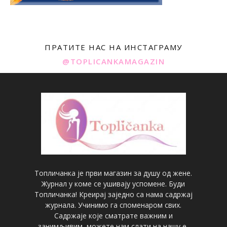
ПРАТИТЕ НАС НА ИНСТАГРАМУ
@TOPLICANKAMAGAZIN
Топличанка је први магазин за душу од жене.
Журнал у коме се ушивају успомене. Буди
Топличанка! Креирај заједно са нама садржај
журнала. Учинимо га споменаром свих.
Садржаје које сматрате важним и
занимљивим, можете нам слати на нашу е-