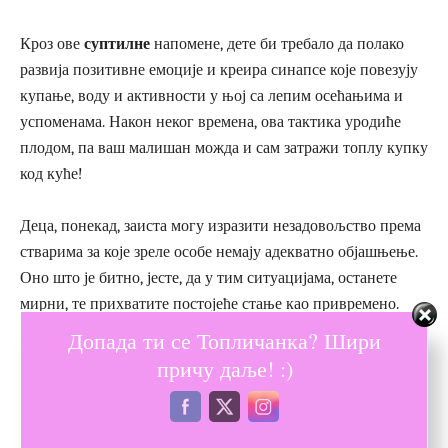
Кроз ове
суптилне
напомене, дете би требало да полако
развија позитивне емоције и креира синапсе које повезују
купање, воду и активности у њој са лепим осећањима и
успоменама. Након неког времена, ова тактика уродиће
плодом, па ваш малишан можда и сам затражи топлу купку
код куће!
Деца, понекад, заиста могу изразити незадовољство према
стварима за које зреле особе немају адекватно објашњење.
Оно што је битно, јесте, да у тим ситуацијама, останете
мирни, те прихватите постојеће стање као привремено.
Примените неку од ових метода, те експериментално
Допада ти се Топличанка? Шири
проверите која од њих највише одговара вашем детету.
причу даље! :)
Немамо сумње да ће, на крају, исход бити повољан, те да
ћете сваки наредни пут када видите да ваше дете с