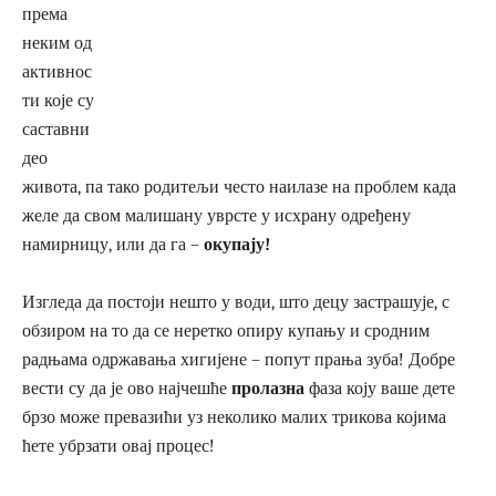
према
неким од
активнос
ти које су
саставни
део
живота, па тако родитељи често наилазе на проблем када
желе да свом малишану уврсте у исхрану одређену
намирницу, или да га –
окупају!
Изгледа да постоји нешто у води, што децу застрашује, с
обзиром на то да се неретко опиру купању и сродним
радњама одржавања хигијене – попут прања зуба! Добре
вести су да је ово најчешће
пролазна
фаза коју ваше дете
брзо може превазићи уз неколико малих трикова којима
ћете убрзати овај процес!