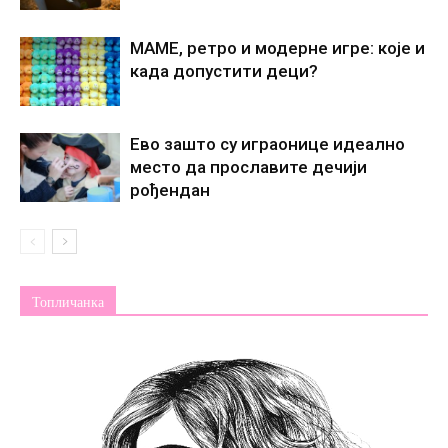
МАМЕ, ретро и модерне игре: које и
када допустити деци?
Ево зашто су играонице идеално
место да прославите дечији
рођендан
Топличанка