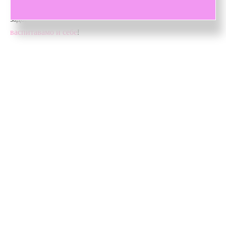
уживањем проводи време у води, и сами осетити
задовољство и неизмерну срећу,
васпитавањем деце
васпитавамо и себе
!