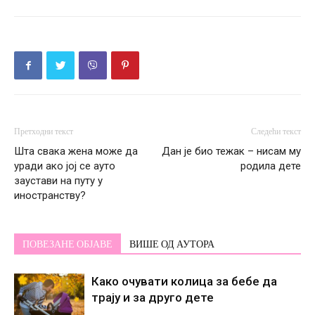
Претходни текст
Следећи текст
Шта свака жена може да
Дан је био тежак – нисам му
уради ако јој се ауто
родила дете
заустави на путу у
иностранству?
ПОВЕЗАНЕ ОБЈАВЕ
ВИШЕ ОД АУТОРА
Како очувати колица за бебе да
трају и за друго дете