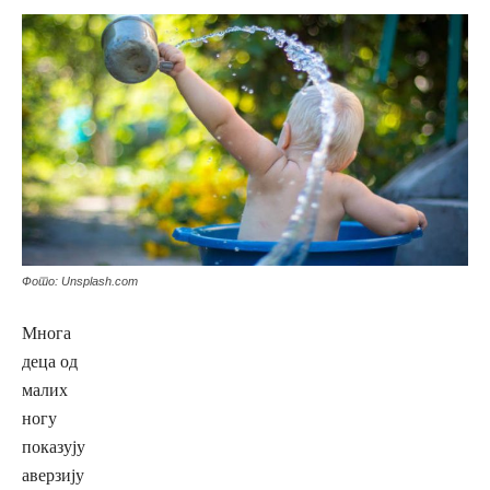
Фото: Unsplash.com
Многа
деца од
малих
ногу
показују
аверзију