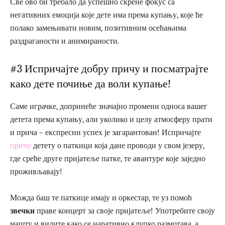
Све ово би требало да успешно скрене фокус са
негативних емоција које дете има према купању, које ће
полако замењивати новим, позитивним осећањима
раздраганости и анимираности.
#3 Испричајте добру причу и посматрајте
како дете почиње да воли купање!
Саме играчке, допринеће значајно промени односа вашег
детета према купању, али уколико и целу атмосферу прати
и прича – експресни успех је загарантован! Испричајте
причу
детету о паткици која дане проводи у свом језеру,
где среће друге пријатеље патке, те авантуре које заједно
проживљавају!
Можда баш те паткице имају и оркестар, те уз помоћ
звечки
праве концерт за своје пријатеље! Употребите своју
машту и видите како се наративно клупко размотава, а