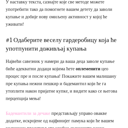
У наставку текста, сазнајте које све методе можете
употребити тако да помогнете вашем детету да заволи
купање и добије нову омиљену активност у којој ће
уживати!
#1 Одаберите веселу гардеробицу која ће
употпунити доживљај купања
Највећи савезник у намери да ваша деца заволе купање
биће адекватни додаци којима ћете
оплеменити
цео
процес пре и после купања! Покажите вашем малишану
пре купања нежни пешкир и бадемантил који ће га
утоплити након пријатне купке, и видите како се његова
перцепција мења!
Бадемантили за дечаке
представљају управо овакве
додатке, искројене од најфинијег памука који ће вашем