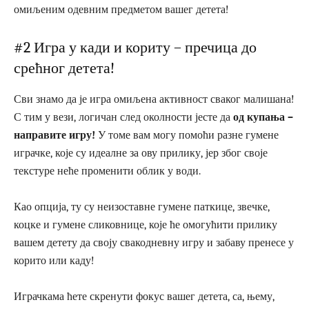
омиљеним одевним предметом вашег детета!
#2 Игра у кади и кориту – пречица до
срећног детета!
Сви знамо да је игра омиљена активност сваког малишана!
С тим у вези, логичан след околности јесте да
од купања –
направите игру!
У томе вам могу помоћи разне гумене
играчке, које су идеалне за ову прилику, јер због своје
текстуре неће променити облик у води.
Као опција, ту су неизоставне гумене паткице, звечке,
коцке и гумене сликовнице, које ће омогућити прилику
вашем детету да своју свакодневну игру и забаву пренесе у
корито или каду!
Играчкама ћете скренути фокус вашег детета, са, њему,