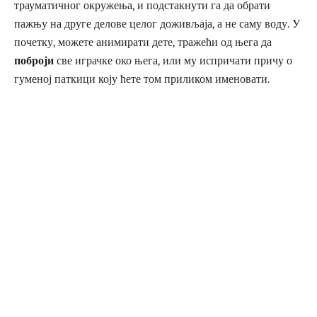
трауматичног окружења, и подстакнути га да обрати
пажњу на друге делове целог доживљаја, а не саму воду. У
почетку, можете анимирати дете, тражећи од њега да
поброји
све играчке око њега, или му испричати причу о
гуменој паткици коју ћете том приликом именовати.