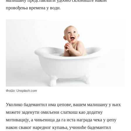
малишану представљати удобно склониште након
провођења времена у води.
Фото: Unsplash.com
Уколико бадемантил има џепове, вашем малишану у њих
можете заденути омиљени слаткиш као додатну
мотивацију, а чињеница да га иста награда чека у џепу
након сваког наредног купања, учиниће бадемантил