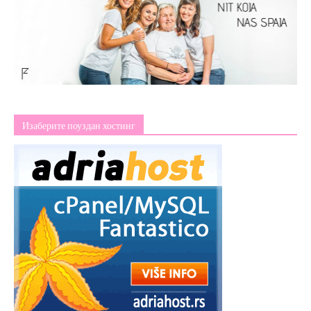
Изаберите поуздан хостинг