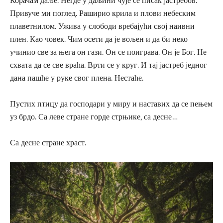
Корачам даље. Негде у даљини чује се писак јастребов.
Привуче ми поглед. Раширио крила и плови небеским
плаветнилом. Ужива у слободи вребајући свој наивни
плен. Као човек. Чим осети да је вољен и да би неко
учинио све за њега он гази. Он се поиграва. Он је Бог. Не
схвата да се све враћа. Врти се у круг. И тај јастреб једног
дана пашће у руке свог плена. Нестаће.
Пустих птицу да господари у миру и наставих да се пењем
уз брдо. Са леве стране горде стрњике, са десне…
Са десне стране храст.