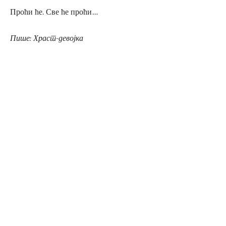
Проћи ће. Све ће проћи…
Пише: Храст-девојка