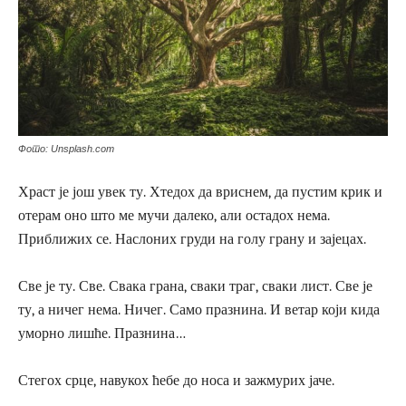
Фото: Unsplash.com
Храст је још увек ту. Хтедох да вриснем, да пустим крик и
отерам оно што ме мучи далеко, али остадох нема.
Приближих се. Наслоних груди на голу грану и зајецах.
Све је ту. Све. Свака грана, сваки траг, сваки лист. Све је
ту, а ничег нема. Ничег. Само празнина. И ветар који кида
уморно лишће. Празнина…
Стегох срце, навукох ћебе до носа и зажмурих јаче.