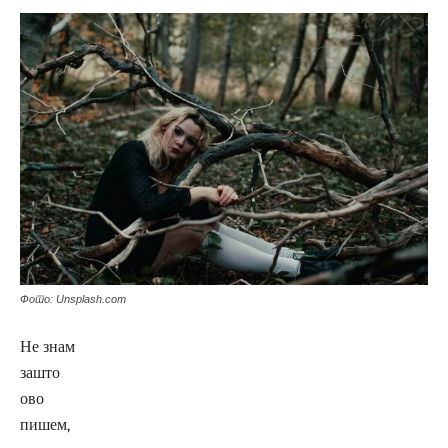
Фото: Unsplash.com
Не знам
зашто
ово
пишем,