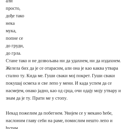
али
просто,
дође тако
нека
мука,
попне се
до груди,
до грла.
Стане тако и не дозвољава ни да удахнем, ни да издахнем.
Желела бих да је се отарасим, али она је као каква утвара
стално ту. Кида ме. Гуши сваки мој покрет. Гуши сваки
покушај осмеха и све лепо у мени. И када успем да се
насмејем, онако јадно, као од срца, очи одају моју утвару и
знам да је ту. Прати ме у стопу.
Некад пожелим да побегнем. Увијем се у мекано ћебе,
наслоним главу себи на раме, помислим нешто лепо и
ћутим.