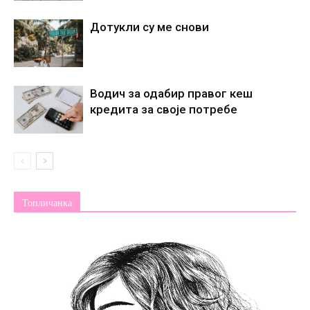
Дотукли су ме снови
Водич за одабир правог кеш
кредита за своје потребе
Топличанка