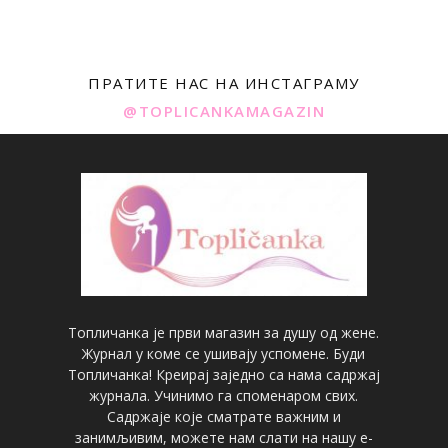
ПРАТИТЕ НАС НА ИНСТАГРАМУ
@TOPLICANKAMAGAZIN
Топличанка је први магазин за душу од жене.
Журнал у коме се ушивају успомене. Буди
Топличанка! Креирај заједно са нама садржај
журнала. Учинимо га споменаром свих.
Садржаје које сматрате важним и
занимљивим, можете нам слати на нашу е-