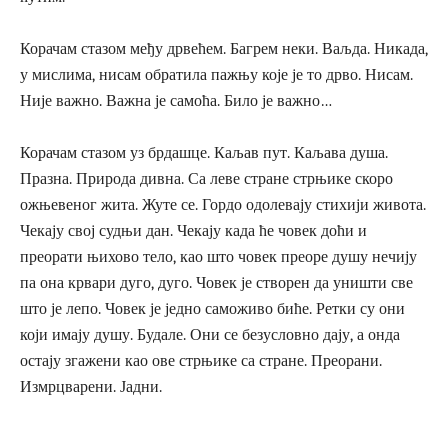
Корачам стазом међу дрвећем. Багрем неки. Ваљда. Никада,
у мислима, нисам обратила пажњу које је то дрво. Нисам.
Није важно. Важна је самоћа. Било је важно…
Корачам стазом уз брдашце. Каљав пут. Каљава душа.
Празна. Природа дивна. Са леве стране стрњике скоро
ожњевеног жита. Жуте се. Гордо одолевају стихији живота.
Чекају свој судњи дан. Чекају када ће човек доћи и
преорати њихово тело, као што човек преоре душу нечију
па она крвари дуго, дуго. Човек је створен да уништи све
што је лепо. Човек је једно саможиво биће. Ретки су они
који имају душу. Будале. Они се безусловно дају, а онда
остају згажени као ове стрњике са стране. Преорани.
Измрцварени. Јадни.