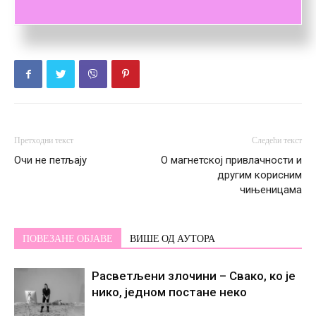
Претходни текст
Следећи текст
Очи не петљају
О магнетској привлачности и
другим корисним
чињеницама
ПОВЕЗАНЕ ОБЈАВЕ
ВИШЕ ОД АУТОРА
Расветљени злочини – Свако, ко је
нико, једном постане некo