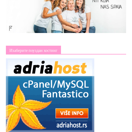
Изаберите поуздан хостинг