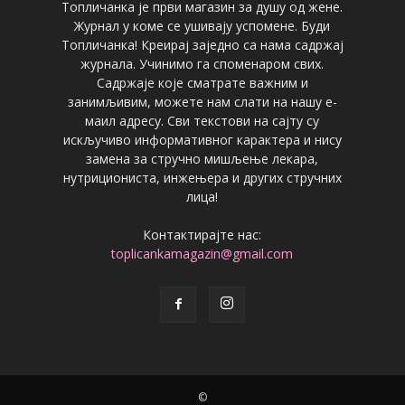
Топличанка је први магазин за душу од жене.
Журнал у коме се ушивају успомене. Буди
Топличанка! Креирај заједно са нама садржај
журнала. Учинимо га споменаром свих.
Садржаје које сматрате важним и
занимљивим, можете нам слати на нашу е-
маил адресу. Сви текстови на сајту су
искључиво информативног карактера и нису
замена за стручно мишљење лекара,
нутрициониста, инжењера и других стручних
лица!
Контактирајте нас:
toplicankamagazin@gmail.com
©