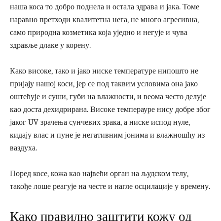
наша коса то добро поднела и остала здрава и јака. Томе
наравно претходи квалитетна нега, не много агресивна,
само природна козметика која уједно и негује и чува
здравље длаке у корену.
Како високе, тако и јако ниске температуре нипошто не
пријају нашој коси, јер се под таквим условима она јако
оштећује и суши, губи на влажности, и веома често делује
као доста дехидрирана. Високе темперауре нису добре због
јаког UV зрачења сунчевих зрака, а ниске испод нуле,
кидају влас и пуне је негативним јонима и влажношћу из
ваздуха.
Поред косе, кожа као највећи орган на људском телу,
такође лоше реагује на честе и нагле осцилације у времену.
Како правилно заштити кожу од