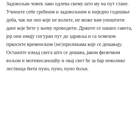
Задовољан човек лако одлева свему што му на пут стане.
Учините себе срећним и задовољним и ниједно годишње
доба, чак ни оно које не волите, не може вам уништити
дане које ћете у њему проводити. Држите се наших савета,
јер они имају сигуран пут до здравља и са осмехом
пркосите временским (не)приликама које се дешавају.
Останите изнад свега што се дешава, јаком физичком
вољом и мотивисаношћу и овај свет ће за бар неколико
лествица бити пуно, пуно, пуно бољи.