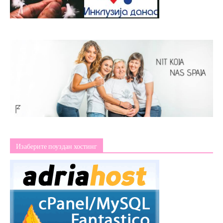
Изаберите поуздан хостинг