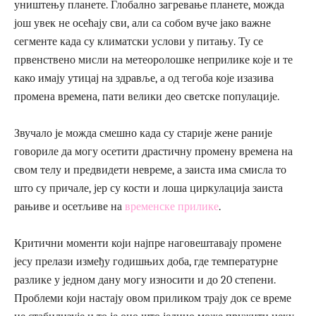
уништењу планете. Глобално загревање планете, можда
још увек не осећају сви, али са собом вуче јако важне
сегменте када су климатски услови у питању. Ту се
првенствено мисли на метеоролошке неприлике које и те
како имају утицај на здравље, а од тегоба које изазива
промена времена, пати велики део светске популације.
Звучало је можда смешно када су старије жене раније
говориле да могу осетити драстичну промену времена на
свом телу и предвидети невреме, а заиста има смисла то
што су причале, јер су кости и лоша циркулација заиста
рањиве и осетљиве на
временске прилике
.
Критични моменти који најпре наговештавају промене
јесу прелази између годишњих доба, где температурне
разлике у једном дану могу износити и до 20 степени.
Проблеми који настају овом приликом трају док се време