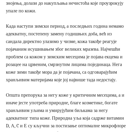
знојења, долази до накупљања нечистоћа које проузрокују
упале по кожи.
Када наступи зимски период, а последњих година немамо
адекватну, постепену замену годишњих доба, већ из
сандала директно улазимо у чизме, кожа такође реагује
појачаним исушивањем због великих мразева. Најчешћи
проблем са кожом у зимским месецима је појава екцема и
розацее на црвеним, смрзнутим лицима појединаца. Нега
коже зими такође мора да је појачана, са одговарајућим
хранљивим материјама које јој највише тада недостају.
Општа препорука за негу коже у критичним месецима, а и
иначе јесте употреба природне, благе козметике, богате
хранљивим уљима и умирујућим биљкама за негу
адекватног типа коже. Природна уља која садрже витамин
D, А, C и Е су кључни за постизање оптималне микрофлоре