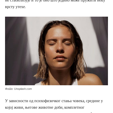
не стабилизује и то је оно што једино може пружити неку
врсту утехе.
Фото: Unsplash.com
У зависности од психофизичког стања човека, средине у
којој живи, његове животне доби, комплетног