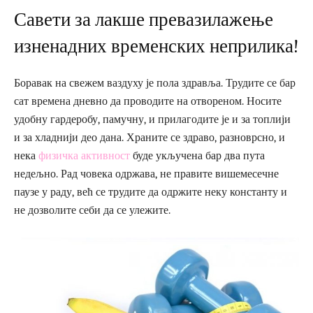
Савети за лакше превазилажење
изненадних временских неприлика!
Боравак на свежем ваздуху је пола здравља. Трудите се бар
сат времена дневно да проводите на отвореном. Носите
удобну гардеробу, памучну, и прилагодите је и за топлији
и за хладнији део дана. Храните се здраво, разноврсно, и
нека
физичка активност
буде укључена бар два пута
недељно. Рад човека одржава, не правите вишемесечне
паузе у раду, већ се трудите да одржите неку константу и
не дозволите себи да се улежите.