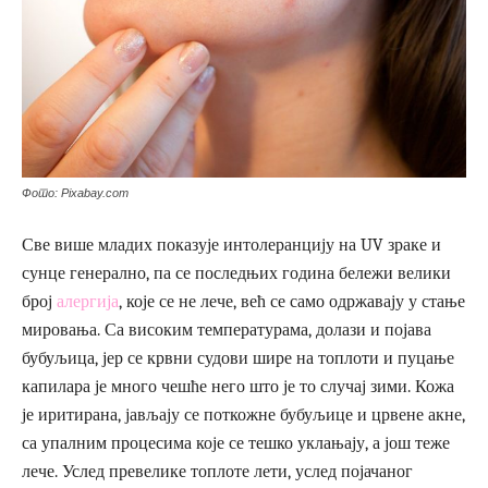
Фото: Pixabay.com
Све више младих показује интолеранцију на UV зраке и
сунце генерално, па се последњих година бележи велики
број
алергија
, које се не лече, већ се само одржавају у стање
мировања. Са високим температурама, долази и појава
бубуљица, јер се крвни судови шире на топлоти и пуцање
капилара је много чешће него што је то случај зими. Кожа
је иритирана, јављају се поткожне бубуљице и црвене акне,
са упалним процесима које се тешко уклањају, а још теже
лече. Услед превелике топлоте лети, услед појачаног