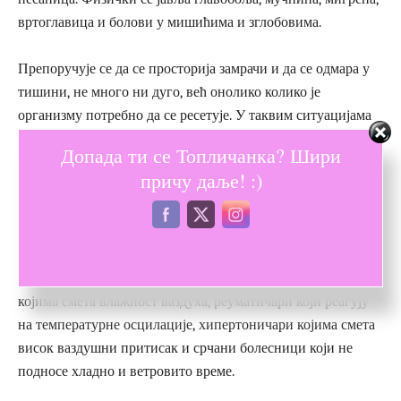
вртоглавица и болови у мишићима и зглобовима.
Препоручује се да се просторија замрачи и да се одмара у
тишини, не много ни дуго, већ онолико колико је
организму потребно да се ресетује. У таквим ситуацијама
треба избегавати тежи физички напор и исцрпљивање,
Допада ти се Топличанка? Шири
само распоредити активно време за рад и одмор.
Правилна
причу даље! :)
и разноврсна исхрана
, богата свежим намирницама, и
влакнима је од великог значаја за добијање енергије и
целокупно добро опште стање организма.
Међу хроничним метеоропатама су најчешће астматичари,
којима смета влажност ваздуха, реуматичари који реагују
на температурне осцилације, хипертоничари којима смета
висок ваздушни притисак и срчани болесници који не
подносе хладно и ветровито време.