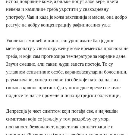
испод површине коже, а биљке попут алое вере, цвета
невена и камилице треба уврстити у свакодневну
употребу. Чак и када је кожа захтевнија и масна, она добро
реагује на добру концентрацију рафинисаних уља.
Уколико сами већ и нисте, сигурно имате бар једног
метеоропату у свом окружењу коме временска прогноза не
треба, и који сам прогнозира температуре за наредне дане.
Звучи смешно, али такви људи заиста постоје. То су
углавном сензитивне особе, кардиоваскуларни болесници,
реуматичари, хипертензиви (особе које пате од наглих
скокова крвног притиска), а у последње време све теже
подносе те нагле промене и психијатријски болесници.
Депресија је чест симптом који погађа све, а најчешћи
симптоми који се јављају у том раздобљу су умор,
поспаност, безвољност, недостатак концентрације и
несаница. Физички се јавља главобоља, мучнина, мигрена,