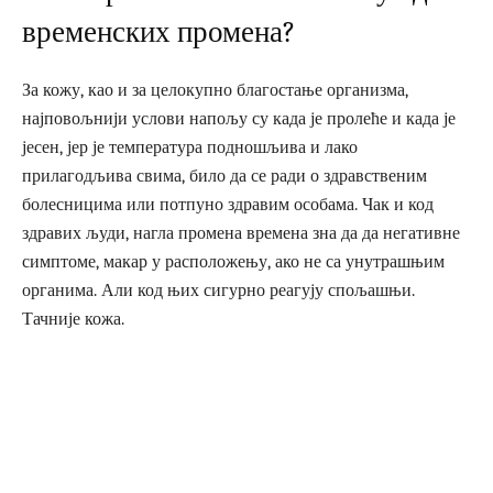
временских промена?
За кожу, као и за целокупно благостање организма,
најповољнији услови напољу су када је пролеће и када је
јесен, јер је температура подношљива и лако
прилагодљива свима, било да се ради о здравственим
болесницима или потпуно здравим особама. Чак и код
здравих људи, нагла промена времена зна да да негативне
симптоме, макар у расположењу, ако не са унутрашњим
органима. Али код њих сигурно реагују спољашњи.
Тачније кожа.