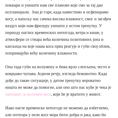
поквари и уништи нам све планове које смо за тај дан
испланирали. Још је горе, када наместимо и исфенирамо
косу, а напољу нас сачека висока влажност, смог и загађен
ваздух који нам фризуру уништи у истом тренутку. У
периоду наглих временских непогода, ветра и кише, у
атмосфери се ствара већа количина позитивних јона и
капљица на које наша коса прва реагује и губи свој облик,
попримајући већу количину влажности.
Она тада губи на волумену и бива врло слепљена, често и
коврџаво-чупава. Једном речју, изгледа беживотно. Када
дође до такве ситуације, у датом тренутку вероватно
ништа не може да помогне, али оно што нас куће је чека је
препарат за волумен косе
, који ће је вратити у живот.
Иако нагле временске непогоде не можемо да избегнемо,
али потпора у нези косе мора бити добра и јака, како би