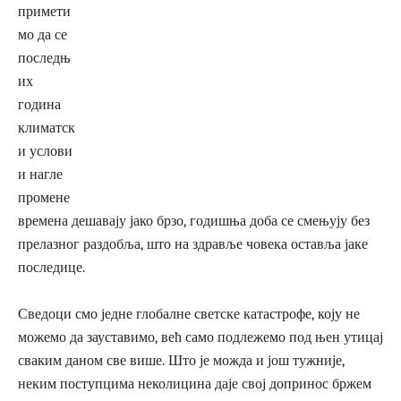
примети
мо да се
последњ
их
година
климатск
и услови
и нагле
промене
времена дешавају јако брзо, годишња доба се смењују без
прелазног раздобља, што на здравље човека оставља јаке
последице.
Сведоци смо једне глобалне светске катастрофе, коју не
можемо да зауставимо, већ само подлежемо под њен утицај
сваким даном све више. Што је можда и још тужније,
неким поступцима неколицина даје свој допринос бржем