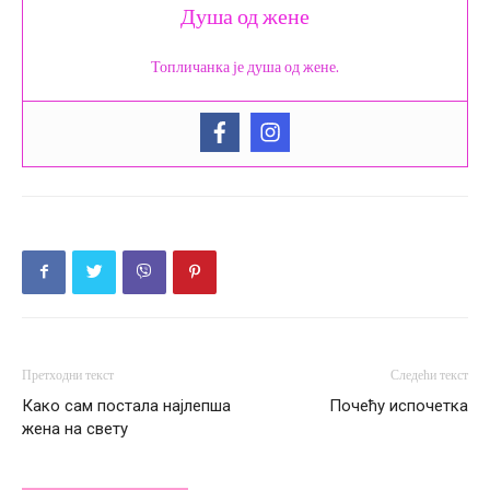
Душа од жене
Топличанка је душа од жене.
Претходни текст
Следећи текст
Како сам постала најлепша
Почећу испочетка
жена на свету