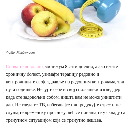
Фото: Pixabay.com
Спавајте довољно
, минимум 8 сати дневно, а ако имате
хроничну болест, узимајте терапију редовно и
контролишите своје здравље на редовним контролама, три
пута годишње. Негујте себе и свој спољашњи изглед, јер
када сте задовољни собом, ништа вам не може уништити
дан. Не гледајте ТВ, избегавајте или редукујте стрес и не
слушајте временску прогнозу, већ се понашајте у складу са
тренутном ситуацијом која се тренутно дешава.