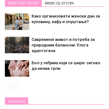
ПОВЕЗАНЕ ОБЈАВЕ
ВИШЕ ОД АУТОРА
Како организовати женски дан за
куповину, кафу и опуштање?
Савремени живот и потреба за
природним балансом: Улога
адаптогена
Бол у леђима који се шири: сигнал
да кичма трпи
Топличанка