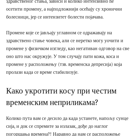
здравственог стања, зависи и колико интензивно ће
осетити промену, а најподложнији осећају су хронични
болесници, јер се интензитет болести појачава.
Промене које се јављају углавном се одражавају на
здравствено стање човека, али се неретко могу уочити и
промене у физичком изгледу, као негативан одговор на све
оно што нас окружује. У том случају пати кожа, коса и
промене у расположењу (тзв. временска депресија) која
пролази када се време стабилизује.
Како укротити косу при честим
временским неприликама?
Колико пута вам се десило да када устанете, напољу сунце
сија, и док се спремите за излазак, дође до наглог
погоршања времена?! Наравно да нам се расположење