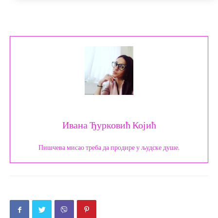
Ивана Ђурковић Којић
Пишчева мисао треба да продире у људске душе.