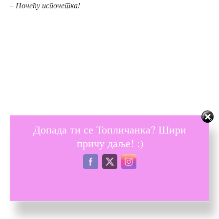
– Почећу испочетка!
Допада ти се Топличанка? Шири
причу даље! :)