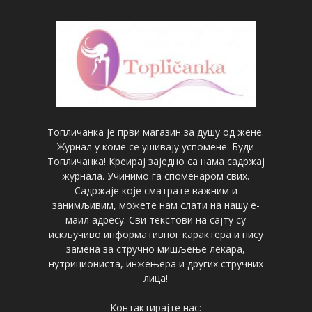
Топличанка је први магазин за душу од жене.
Журнал у коме се ушивају успомене. Буди
Топличанка! Креирај заједно са нама садржај
журнала. Учинимо га споменаром свих.
Садржаје које сматрате важним и
занимљивим, можете нам слати на нашу е-
маил адресу. Сви текстови на сајту су
искључиво информативног карактера и нису
замена за стручно мишљење лекара,
нутрициониста, инжењера и других стручних
лица!
Контактирајте нас: