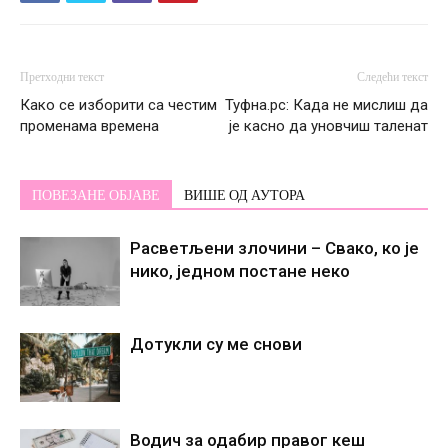
Претходни текст
Следећи текст
Како се изборити са честим
Туфна.рс: Када не мислиш да
променама времена
је касно да уновчиш таленат
ПОВЕЗАНЕ ОБЈАВЕ
ВИШЕ ОД АУТОРА
Расветљени злочини – Свако, ко је
нико, једном постане некo
Дотукли су ме снови
Водич за одабир правог кеш