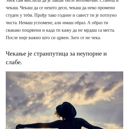
Увек сам мислила да је лакше бити непомичан. Станеш и
чекаш. Чекаш да се нешто деси, чекаш да неко промени
студен у теби. Прођу тако године и савест ти је потпуно
чиста. Немаш успомене, али имаш образ. А образ ти
свакако поцрвени и када ти кажу да не мрдаш са места.
После није важно што си црвен. Зато се не чека.
Чекање је странпутица за неупорне и
слабе.