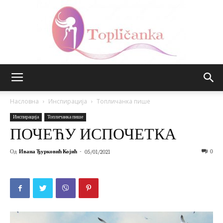
Топличанка
Насловна
Инспирација
Топличанка пише
Инспирација
Топличанка пише
ПОЧЕЋУ ИСПОЧЕТКА
Од
Ивана Ђурковић Којић
-
0
05/01/2021