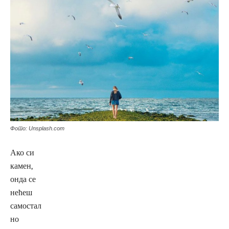
Фото: Unsplash.com
Ако си
камен,
онда се
нећеш
самостал
но