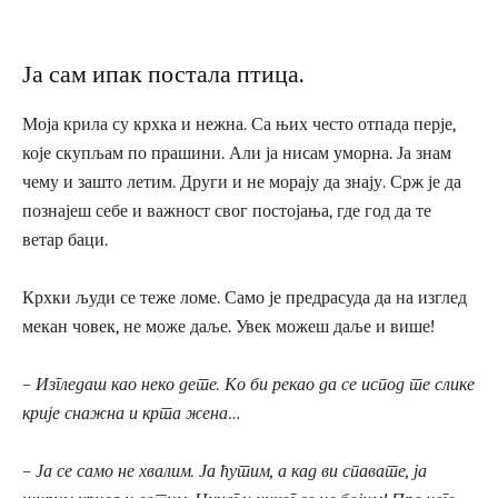
Ја сам ипак постала птица.
Моја крила су крхка и нежна. Са њих често отпада перје,
које скупљам по прашини. Али ја нисам уморна. Ја знам
чему и зашто летим. Други и не морају да знају. Срж је да
познајеш себе и важност свог постојања, где год да те
ветар баци.
Крхки људи се теже ломе. Само је предрасуда да на изглед
мекан човек, не може даље. Увек можеш даље и више!
– Изгледаш као неко дете. Ко би рекао да се испод те слике
крије снажна и крта жена…
– Ја се само не хвалим. Ја ћутим, а кад ви спавате, ја