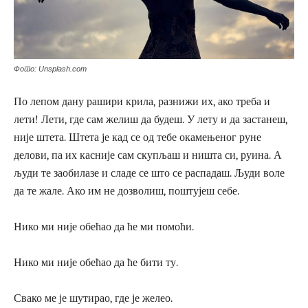
Фото: Unsplash.com
По лепом дану рашири крила, разнижи их, ако треба и
лети! Лети, где сам желиш да будеш. У лету и да застанеш,
није штета. Штета је кад се од тебе окамењеног руне
делови, па их касније сам скупљаш и ништа си, руина. А
људи те заобилазе и сладе се што се распадаш. Људи воле
да те жале. Ако им не дозволиш, поштујеш себе.
Нико ми није обећао да ће ми помоћи.
Нико ми није обећао да ће бити ту.
Свако ме је шутирао, где је желео.