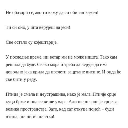
Не обазири се, ако ти кажу да си обичан камен!
Ти си оно, у шта верујеш да јеси!
Све остало су којештарије.
У последње време, ни ветар ми не може ништа. Тако сам
решила да буде. Свако мора и треба да верује да има
довољно јака крила да прелети зацртане висине. И онда ће
све бити у реду.
Птица је смела и неустрашива, иако је мала. Птичје срце
куца брже и она се више умара. Али њено срце је срце за
велика пространства. Зато, кад сат откуца поноћ – буди
птица, почни испочетка!