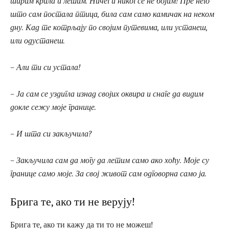
ширим крила и летим. Ничег и никог се не бојим! Пре него
што сам постала птица, била сам само камичак на неком
дну. Кад те котрљају по својим путевима, или устанеш,
или одустанеш.
– Али ти си устала!
– Ја сам се уздигла изнад својих оквира и снаге да видим
докле сежу моје границе.
– И шта си закључила?
– Закључила сам да могу да летим само ако хоћу. Моје су
границе само моје. За свој живот сам одговорна само ја.
Брига те, ако ти не верују!
Брига те, ако ти кажу да ти то не можеш!