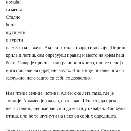
помаћи
са места.
Стално
ће те
шутирати
и гурати
на места која желе. Ако си птица, ствари се мењају. Шириш
крила и летиш, сам одређујеш правац и место на којем ћеш
бити. Ствар је проста – или рашириш крила, или те нечија
нога пошаље на одређено место. Више није питање шта си
заслужио, него зашто си себи то дозволио.
Има птица селица, истина. Али и оне лете тамо, где је
топлије. А камен је хладан, па хладан. Шта год да преко
њега ставиш, непомичан си и до костију охлађен. Или буди
птица, или ће те шутнути на неко од својих одредишта.