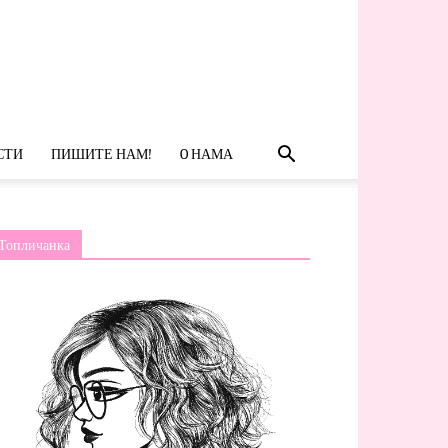
СТИ
ПИШИТЕ НАМ!
O НАМА
Топличанка