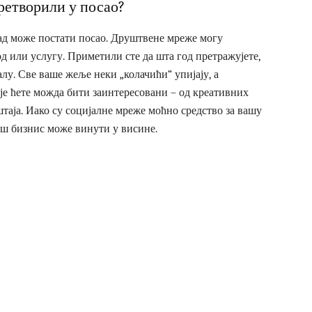
ретворили у посао?
кад може постати посао. Друштвене мреже могу
 или услугу. Приметили сте да шта год претражујете,
лу. Све ваше жеље неки „колачићи“ упијају, а
оје ћете можда бити заинтересовани – од креативних
штаја. Иако су социјалне мреже моћно средство за вашу
аш бизнис може винути у висине.