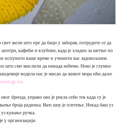
о свет жели што пре да баци у заборав, потрудите се да
 центри, кафићи и клубови, када је хладно за шетње по
 ће испунити ваше време и учинити вас задовољним.
но што смо мислили да никада нећемо. Неко је глумио
 пандемије водила нас је мисао да живот мора ићи даље
must go on
.
 овог бренда, управо ово је рекла себи тек када су је
њење броја радника. Њен шоу је плетење. Некад баш уз
 уз кување ручка.
је у организацији.