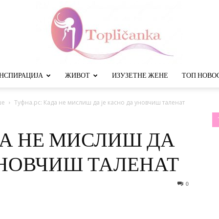
НСПИРАЦИЈА
ЖИВОТ
ИЗУЗЕТНЕ ЖЕНЕ
ТОП НОВО
Топличанка
ше
Туфна.рс: Када не мислиш да је касно да уновчиш таленат
ДА НЕ МИСЛИШ ДА
УНОВЧИШ ТАЛЕНАТ
0