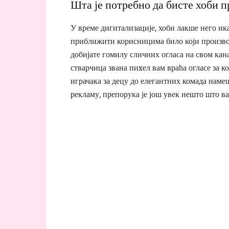
Шта је потребно да бисте хоби п
У време дигитализације, хоби лакше него и
приближити корисницима било који производ
добијате гомилу сличних огласа на свом кана
стварчица звана пиxел вам враћа огласе за к
играчака за децу до елегантних комада наме
рекламу, препорука је још увек нешто што в