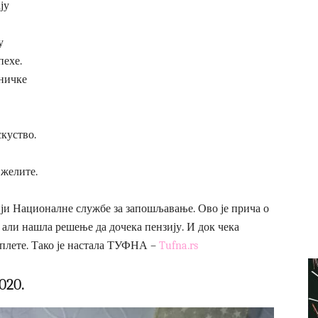
ју
у
пехе.
тничке
скуство.
 желите.
цији Националне службе за запошљавање. Ово је прича о
, али нашла решење да дочека пензију. И док чека
а плете. Тако је настала ТУФНА –
Tufna.rs
020.