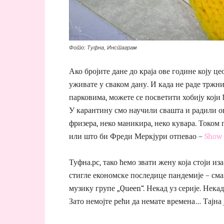
Фото: Туфна, Инстаграм
Ако бројите дане до краја ове године коју це
уживате у сваком дану. И када не раде тржни
парковима, можете се посветити хобију који
У карантину смо научили свашта и радили о
фризера, неко маникира, неко кувара. Током
или што би Фреди Меркјури отпевао –
Show 
Туфна.рс, тако ћемо звати жену која стоји иза
стигле економске последице пандемије – сма
музику групе „Queen“. Некад уз серије. Некад
Зато немојте рећи да немате времена… Тајна 