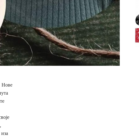
? Нове
пута
те
своје
,
 иза