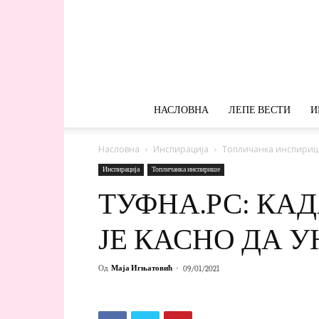
НАСЛОВНА
ЛЕПЕ ВЕСТИ
И
Насловна
Инспирација
Топличанка инспири
Инспирација
Топличанка инспирише
ТУФНА.РС: КА
ЈЕ КАСНО ДА 
Од
Маја Игњатовић
-
09/01/2021