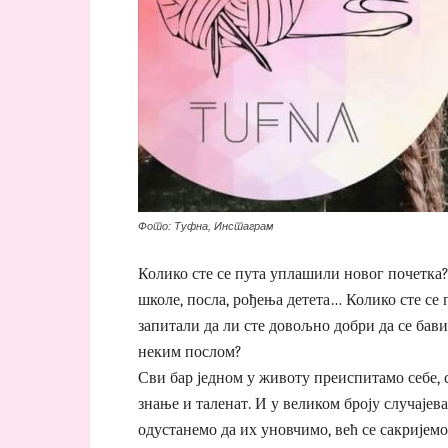
Фото: Туфна, Инстаграм
Колико сте се пута уплашили новог почетка
школе, посла, рођења детета… Колико сте се 
запитали да ли сте довољно добри да се бави
неким послом?
Сви бар једном у животу преиспитамо себе, 
знање и таленат. И у великом броју случајева
одустанемо да их уновчимо, већ се сакријемо