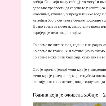
хобија. Они који кажу себи „ја то могу“ и има
довољно храбрости да се ухвате у коштац са
изазовима, упливају у предузетничке воде и 
највећем броју случајева бележе пословне ус
Право време за почетак самосталне предузе
каријере је имагинарни појам.
То време не пита за пол, године или радно и
То време не тражи CV и мотивационо писмо.
То време може бити баш сада, само ако ви то
Ово је прича о једној жени која је у евиден
жени која је услед епидемије изгубила посао
пензију, али и после тога, она је одлучила д
Година која је оживела хобије – 2