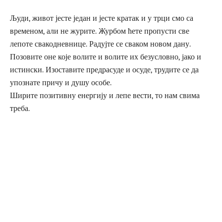
Људи, живот јесте један и јесте кратак и у трци смо са
временом, али не журите. Журбом ћете пропусти све
лепоте свакодневнице. Радујте се сваком новом дану.
Позовите оне које волите и волите их безусловно, јако и
истински. Изоставите предрасуде и осуде, трудите се да
упознате причу и душу особе.
Ширите позитивну енергију и лепе вести, то нам свима
треба.