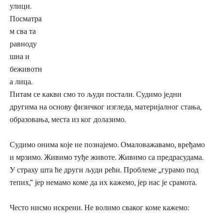
улици.
Посматра
м сва та
равноду
шна и
беживотн
а лица.
Питам се какви смо то људи постали. Судимо једни
другима на основу физичког изгледа, материјалног стања,
образовања, места из ког долазимо.
Судимо онима које не познајемо. Омаловажавамо, вређамо
и мрзимо. Живимо туђе животе. Живимо са предрасудама.
У страху шта ће други људи рећи. Проблеме „гурамо под
тепих,“ јер немамо коме да их кажемо, јер нас је срамота.
Често нисмо искрени. Не волимо сваког коме кажемо: