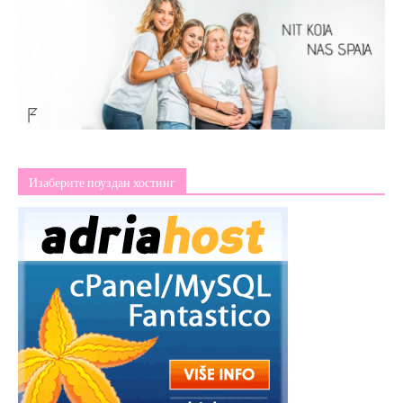
Изаберите поуздан хостинг