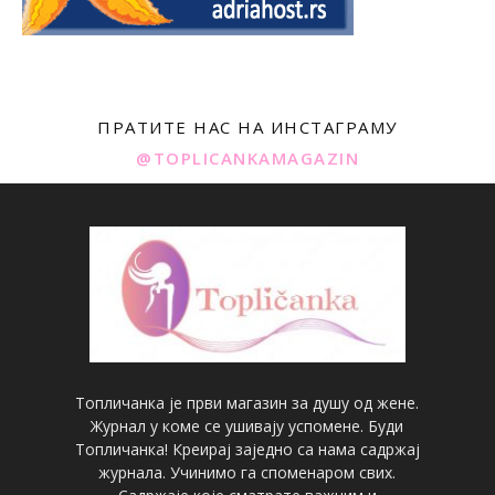
ПРАТИТЕ НАС НА ИНСТАГРАМУ
@TOPLICANKAMAGAZIN
Топличанка је први магазин за душу од жене.
Журнал у коме се ушивају успомене. Буди
Топличанка! Креирај заједно са нама садржај
журнала. Учинимо га споменаром свих.