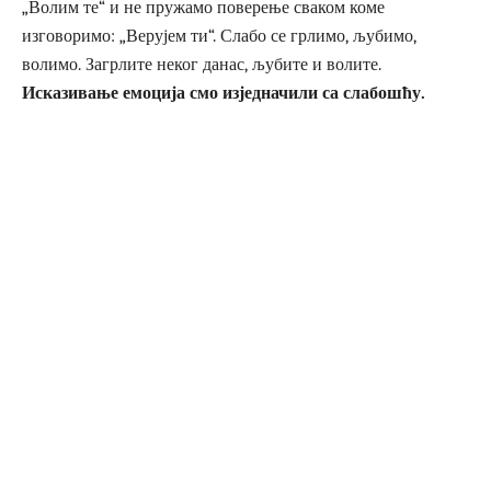
„Волим те“ и не пружамо поверење сваком коме
изговоримо: „Верујем ти“. Слабо се грлимо, љубимо,
волимо. Загрлите неког данас, љубите и волите.
Исказивање емоција смо изједначили са слабошћу.