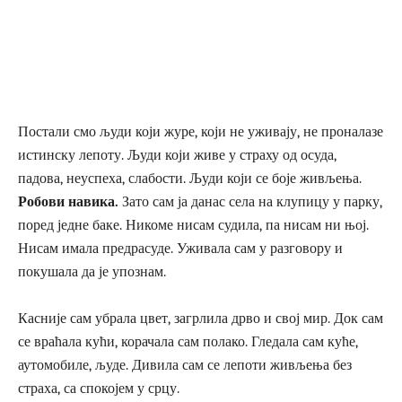
Постали смо људи који журе, који не уживају, не проналазе
истинску лепоту. Људи који живе у страху од осуда,
падова, неуспеха, слабости. Људи који се боје живљења.
Робови навика.
Зато сам ја данас села на клупицу у парку,
поред једне баке. Никоме нисам судила, па нисам ни њој.
Нисам имала предрасуде. Уживала сам у разговору и
покушала да је упознам.
Касније сам убрала цвет, загрлила дрво и свој мир. Док сам
се враћала кући, корачала сам полако. Гледала сам куће,
аутомобиле, људе. Дивила сам се лепоти живљења без
страха, са спокојем у срцу.