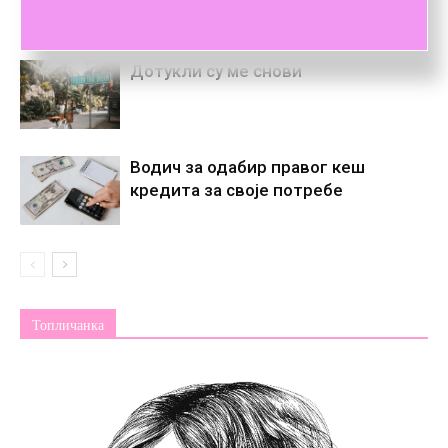
Дотукли су ме снови
Водич за одабир правог кеш
кредита за своје потребе
Топличанка