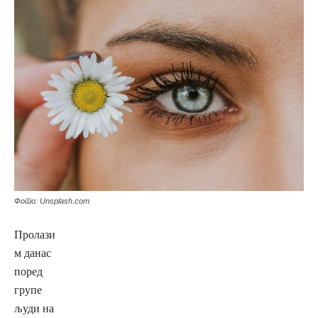
Фото: Unsplash.com
Пролази
м данас
поред
групе
људи на