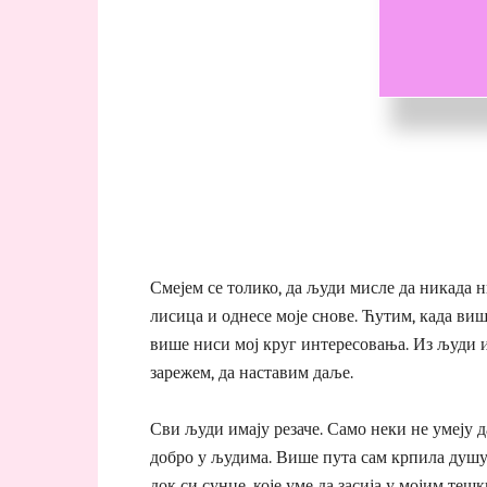
Смејем се толико, да људи мисле да никада 
лисица и однесе моје снове. Ћутим, када ви
више ниси мој круг интересовања. Из људи из
зарежем, да наставим даље.
Сви људи имају резаче. Само неки не умеју д
добро у људима. Више пута сам крпила душу 
док си сунце, које уме да засија у мојим те