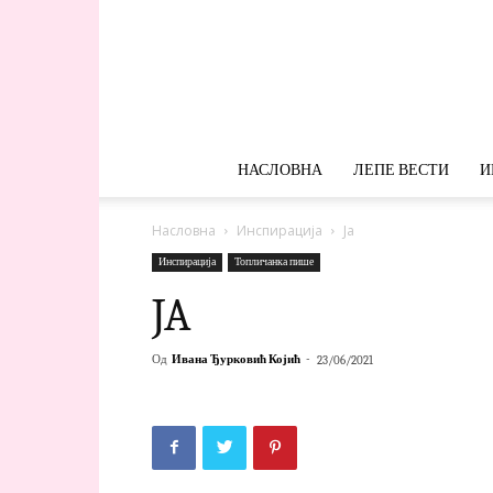
НАСЛОВНА
ЛЕПЕ ВЕСТИ
И
Насловна
Инспирација
Ja
Инспирација
Топличанка пише
JA
Од
Ивана Ђурковић Којић
-
23/06/2021