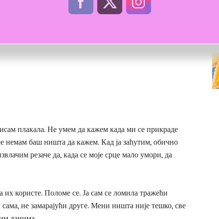
нисам плакала. Не умем да кажем када ми се прикраде
ше немам баш ништа да кажем. Кад ја заћутим, обично
влачим резаче да, када се моје срце мало умори, да
а их користе. Поломе се. Ја сам се ломила тражећи
сама, не замарајући друге. Мени ништа није тешко, све
шким данима.