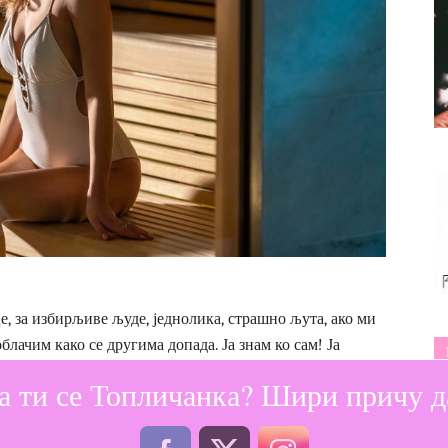
це, за избирљиве људе, једнолика, страшно љута, ако ми
блачим како се другима допада. Ја знам ко сам! Ја
себе.
а ти се Топличанка? Шири причу да