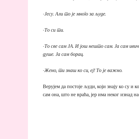
-Јесу. Али то је много за људе.
-То си ти.
-То све сам ЈА. И још нешто сам. Ја сам ивичњ
душе. Ја сам борац.
-Жено, ти знаш ко си, еј! То је важно.
Верујем да постоје људи, који знају ко су и к
сам она, што не враћа, јер има неког изнад нас