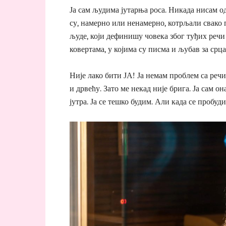
Ја сам људима јутарња роса. Никада нисам од
су, намерно или ненамерно, котрљали свако 
људе, који дефинишу човека због туђих речи
ковертама, у којима су писма и љубав за срца 
Није лако бити ЈА! Ја немам проблем са речи
и дрвећу. Зато ме некад није брига. Ја сам он
јутра. Ја се тешко будим. Али када се пробуди