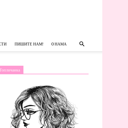
СТИ
ПИШИТЕ НАМ!
O НАМА
Топличанка