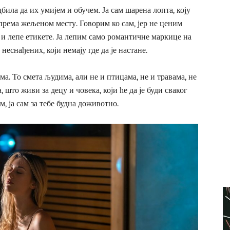
била да их умијем и обучем. Ја сам шарена лопта, коју
према жељеном месту. Говорим ко сам, јер не ценим
 и лепе етикете. Ја лепим само романтичне маркице на
неснађених, који немају где да је настане.
ма. То смета људима, али не и птицама, не и травама, не
а, што живи за децу и човека, који ће да је буди сваког
м, ја сам за тебе будна доживотно.