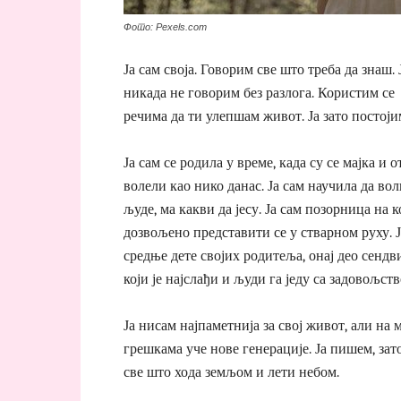
Фото: Pexels.com
Ја сам своја. Говорим све што треба да знаш. 
никада не говорим без разлога. Користим се
речима да ти улепшам живот. Ја зато постоји
Ја сам се родила у време, када су се мајка и о
волели као нико данас. Ја сам научила да во
људе, ма какви да јесу. Ја сам позорница на ко
дозвољено представити се у стварном руху. Ј
средње дете својих родитеља, онај део сендв
који је најслађи и људи га једу са задовољств
Ја нисам најпаметнија за свој живот, али на 
грешкама уче нове генерације. Ја пишем, за
све што хода земљом и лети небом.