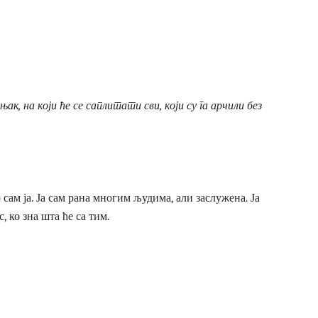
ак, на који ће се саплитати сви, који су га арчили без
о сам ја. Ја сам рана многим људима, али заслужена. Ја
, ко зна шта ће са тим.