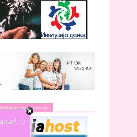
Изаберите поуздан хостинг
ље! :)