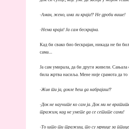
-Аман, жено, има ли краја!? Не дроби више!
-Нема краја! Ја сам бескрајна.
Кад би свако био бескрајан, никада не би би
сама…
Ја сам умирала, да би други живели. Сањала 
била жртва насиља. Мене није срамота да то и
-Жив ти ја, докле ћеш да набрајаш!?
-Док не научите ко сам ја. Док ми не вратите
тражим, кад не умете да се сетите сами!
-То што ти тражиш, то су мрвице за птице 