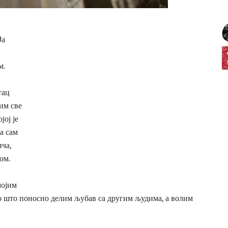
Ја
м.
тац
лим све
јој је
а сам
ича,
ом.
мојим
то што поносно делим љубав са другим људима, а волим