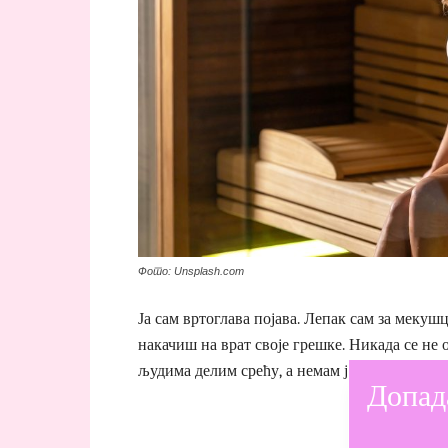
Фото: Unsplash.com
Ја сам вртоглава појава. Лепак сам за мекуш
накачиш на врат своје грешке. Никада се не о
људима делим срећу, а немам је некада ни за 
Допад