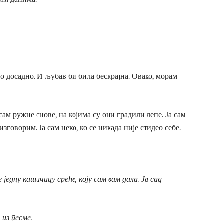
ло досадно. И љубав би била бескрајна. Овако, морам
сам ружне снове, на којима су они градили лепе. Ја сам
зговорим. Ја сам неко, ко се никада није стидео себе.
 једну кашичицу среће, коју сам вам дала. Ја сад
из песме.