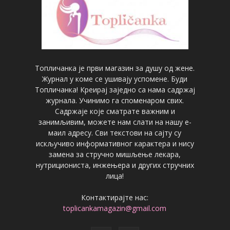
Топличанка је први магазин за душу од жене.
Журнал у коме се ушивају успомене. Буди
Топличанка! Креирај заједно са нама садржај
журнала. Учинимо га споменаром свих.
Садржаје које сматрате важним и
занимљивим, можете нам слати на нашу е-
маил адресу. Сви текстови на сајту су
искључиво информативног карактера и нису
замена за стручно мишљење лекара,
нутрициониста, инжењера и других стручних
лица!
Контактирајте нас:
toplicankamagazin@gmail.com