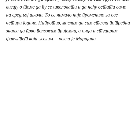
визију о томе да ћу се школовати и да нећу остати само
на средњој школи. То се нимало није променило за ове
четири године. Напротив, мислим да сам стекла потребна
знања да прво положим пријемни, а онда и студирам
факултет који желим. – рекла је Маријана.