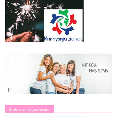
Изаберите поуздан хостинг