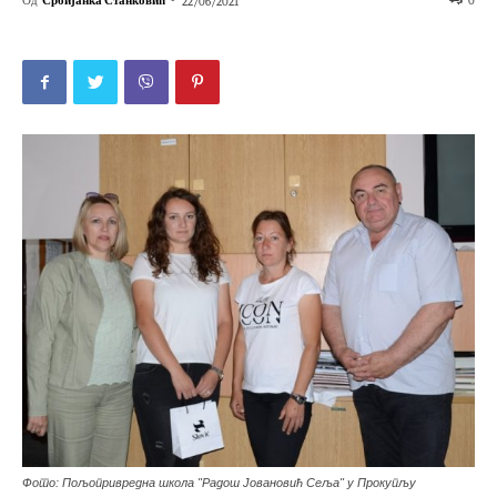
Од
Србијанка Станковић
-
0
22/06/2021
Фото: Пољопривредна школа "Радош Јовановић Сеља" у Прокупљу