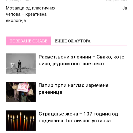
Мозаици од пластичних
Ja
чепова – креативна
екологија
ПОВЕЗАНЕ ОБЈАВЕ
ВИШЕ ОД АУТОРА
Расветљени злочини – Свако, ко је
нико, једном постане некo
Папир трпи наглас изречене
реченице
Страдање жена – 107 година од
подизања Топличког устанка