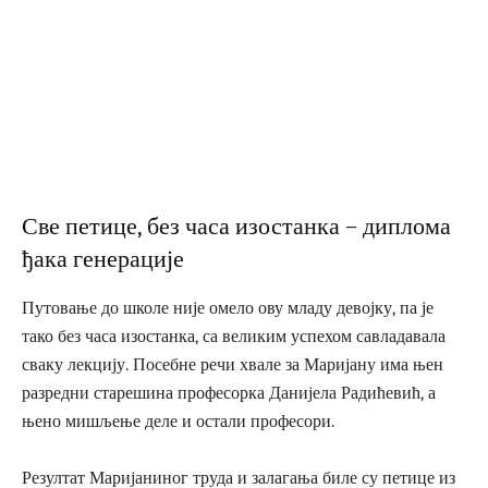
Све петице, без часа изостанка – диплома
ђака генерације
Путовање до школе није омело ову младу девојку, па је
тако без часа изостанка, са великим успехом савладавала
сваку лекцију. Посебне речи хвале за Маријану има њен
разредни старешина професорка Данијела Радићевић, а
њено мишљење деле и остали професори.
Резултат Маријаниног труда и залагања биле су петице из