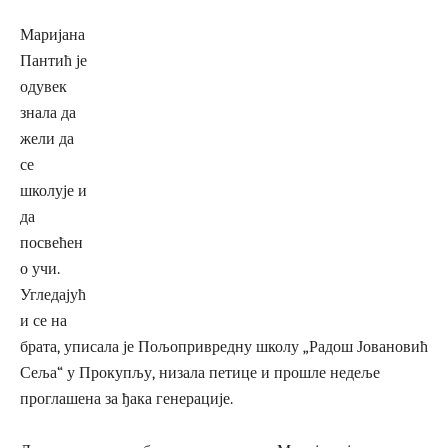
Маријана
Пантић је
одувек
знала да
жели да
се
школује и
да
посвећен
о учи.
Угледајућ
и се на
брата, уписала је Пољопривредну школу „Радош Јовановић
Сеља“ у Прокупљу, низала петице и прошле недеље
проглашена за ђака генерације.