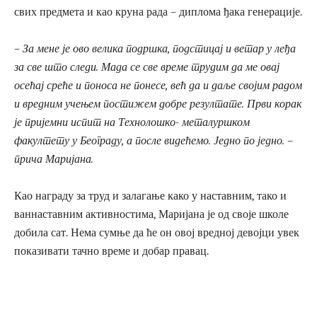
свих предмета и као круна рада – диплома ђака генерације.
– За мене је ово велика подршка, подстицај и ветар у леђа
за све што следи. Мада се све време трудим да ме овај
осећај среће и поноса не понесе, већ да и даље својим радом
и вредним учењем постижем добре резултате. Први корак
је пријемни испит на Технолошко- металуршк
ом
факултет
у у Београду
, а после видећемо. Једно по једно.
–
прича Маријана.
Као награду за труд и залагање како у наставним, тако и
ваннаставним активностима, Маријана је од своје школе
добила сат. Нема сумње да ће он овој вредној девојци увек
показивати тачно време и добар правац.