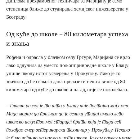
Диплома прехрамбеног техничара за Маријану је само
степеница ближе до студирања хемијског инжењерства у
Београду.
Од куће до школе – 80 километара успеха
и знања
Рођена и одрасла у блачком селу Гргуре, Маријана се врло
лако одлучила да уместо пољоппривредне школе у Блацу
упише школу истог усмерења у Прокупљу. Иако је то
значило да ће свакога дана прелазити нешто више од 80
километара од куће до школе и назад, није се поколебала.
– Главни разлог је то што у Блацу није постојао мој смер.
Мада морам да признам да је велики утицај имало лепо
школско искуство мог старијег брата који је тада већ
похађао смер ветеринарски техничар у Прокупљу. Некако
је било логично да идемо у исту школу. Ја сам одувек имала