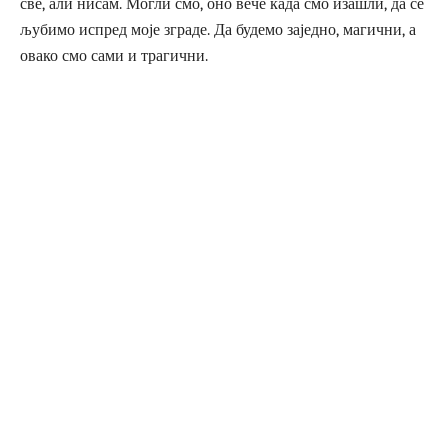
све, али нисам. Могли смо, оно вече када смо изашли, да се
љубимо испред моје зграде. Да будемо заједно, магични, а
овако смо сами и трагични.