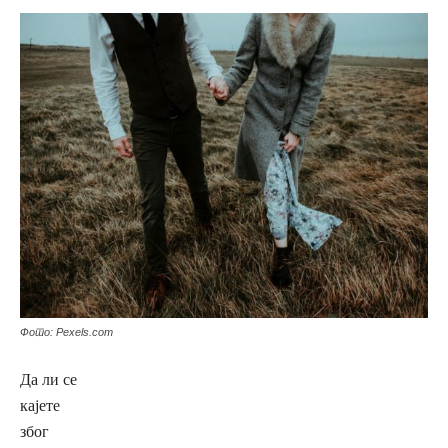
Фото: Pexels.com
Да ли се
кајете
због