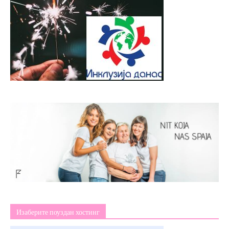
Изаберите поуздан хостинг