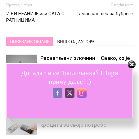
Претходни текст
Следећи текст
И БИ НЕАНИЈЕ или САГА О
Тамјан као лек за бубреге
РАТНИЦИМА
ПОВЕЗАНЕ ОБЈАВЕ
ВИШЕ ОД АУТОРА
Расветљени злочини – Свако, ко је
нико, једном постане некo
Допада ти се Топличанка? Шири
причу даље! :)
Дотукли су ме снови
Водич за одабир правог кеш
кредита за своје потребе