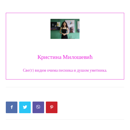
Кристина Милошевић
Све(т) видим очима песника и душом уметника.