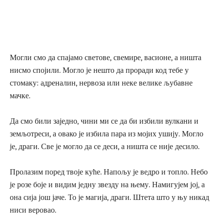
Могли смо да спајамо светове, свемире, васионе, а ништа
нисмо спојили. Могло је нешто да проради код тебе у
стомаку: адреналин, нервоза или неке велике љубавне
мачке.
Да смо били заједно, чини ми се да би избили вулкани и
земљотреси, а овако је избила пара из мојих ушију. Могло
је, драги. Све је могло да се деси, а ништа се није десило.
Пролазим поред твоје куће. Напољу је ведро и топло. Небо
је розе боје и видим једну звезду на њему. Намигујем јој, а
она сија још јаче. То је магија, драги. Штета што у њу никад
ниси веровао.