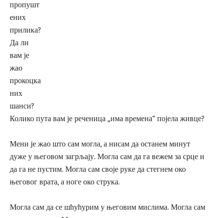
пропушт
ених
прилика?
Да ли
вам је
жао
прокоцка
них
шанси?
Колико пута вам је реченица „има времена“ појела живце?
Мени је жао што сам могла, а нисам да останем минут
дуже у његовом загрљају. Могла сам да га вежем за срце и
да га не пустим. Могла сам своје руке да стегнем око
његовог врата, а ноге око струка.
Могла сам да се шћућурим у његовим мислима. Могла сам