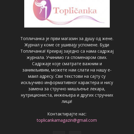
Топличанка је први магазин за душу од жене.
Журнал у коме се ушивају успомене. Буди
Топличанка! Креирај заједно са нама садржај
журнала. Учинимо га споменаром свих.
Садржаје које сматрате важним и
занимљивим, можете нам слати на нашу е-
маил адресу. Сви текстови на сајту су
искључиво информативног карактера и нису
замена за стручно мишљење лекара,
нутрициониста, инжењера и других стручних
лица!
Контактирајте нас:
toplicankamagazin@gmail.com