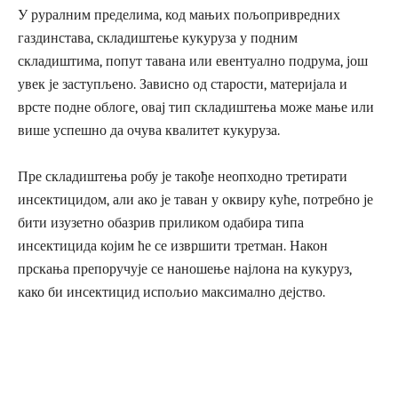
У руралним пределима, код мањих пољопривредних
газдинстава, складиштење кукуруза у подним
складиштима, попут тавана или евентуално подрума, још
увек је заступљено. Зависно од старости, материјала и
врсте подне облоге, овај тип складиштења може мање или
више успешно да очува квалитет кукуруза.
Пре складиштења робу је такође неопходно третирати
инсектицидом, али ако је таван у оквиру куће, потребно је
бити изузетно обазрив приликом одабира типа
инсектицида којим ће се извршити третман. Након
прскања препоручује се наношење најлона на кукуруз,
како би инсектицид испољио максимално дејство.