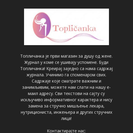
Топличанка је први магазин за душу од жене.
Журнал у коме се ушивају успомене. Буди
Топличанка! Креирај заједно са нама садржај
журнала. Учинимо га споменаром свих.
Садржаје које сматрате важним и
занимљивим, можете нам слати на нашу е-
маил адресу. Сви текстови на сајту су
искључиво информативног карактера и нису
замена за стручно мишљење лекара,
нутрициониста, инжењера и других стручних
лица!
Контактирајте нас: