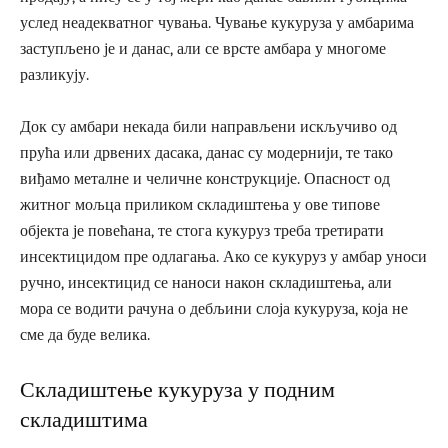
услед неадекватног чувања. Чување кукуруза у амбарима
заступљено је и данас, али се врсте амбара у многоме
разликују.
Док су амбари некада били направљени искључиво од
прућа или дрвених дасака, данас су модернији, те тако
виђамо металне и челичне конструкције. Опасност од
житног мољца приликом складиштења у ове типове
објекта је повећана, те стога кукуруз треба третирати
инсектицидом пре одлагања. Ако се кукуруз у амбар уноси
ручно, инсектицид се наноси након складиштења, али
мора се водити рачуна о дебљини слоја кукуруза, која не
сме да буде велика.
Складиштење кукуруза у подним
складиштима