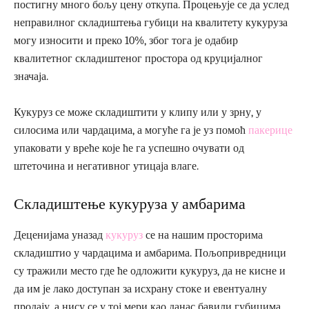
постигну много бољу цену откупа. Процењује се да услед
неправилног складиштења губици на квалитету кукуруза
могу износити и преко 10%, због тога је одабир
квалитетног складиштеног простора од круцијалног
значаја.
Кукуруз се може складиштити у клипу или у зрну, у
силосима или чардацима, а могуће га је уз помоћ
пакерице
упаковати у вреће које ће га успешно очувати од
штеточина и негативног утицаја влаге.
Складиштење кукуруза у амбарима
Деценијама уназад
кукуруз
се на нашим просторима
складиштио у чардацима и амбарима. Пољопривредници
су тражили место где ће одложити кукуруз, да не кисне и
да им је лако доступан за исхрану стоке и евентуалну
продају, а нису се у тој мери као данас бавили губицима