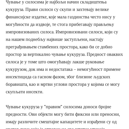
Чување у силосима је најбољи начин складиштења
кукуруза. Прави силоси су скупи и захтевају велике
финансијске издатке, које мала газдинства често нису у
могућности да издвоје, те стога прибегавају прављењу
импровизованих силоса. Импровизовани силоси, који су
на нашем поднебљу највише заступљени, настају
преграђивањем стамбених простора, како би се добио
простор за вертикално чување кукуруза. Предност оваквих
силоса је у томе што омогућавају лакше руковање
кукурузом, док има и недостатака – немогућност примене
инсектицида са гасном фазом, због близине људских
боравишта, као и мртви углови простора у којима се могу
скупљати инсекти.
Чување кукуруза у “правим” силосима доноси бројне
предности. Ови објекти могу бити фиксни или преносни,
имају различите смештајне капацитете и израђени су од