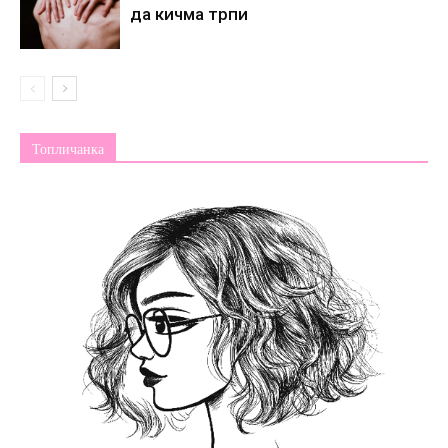
да кичма трпи
Топличанка