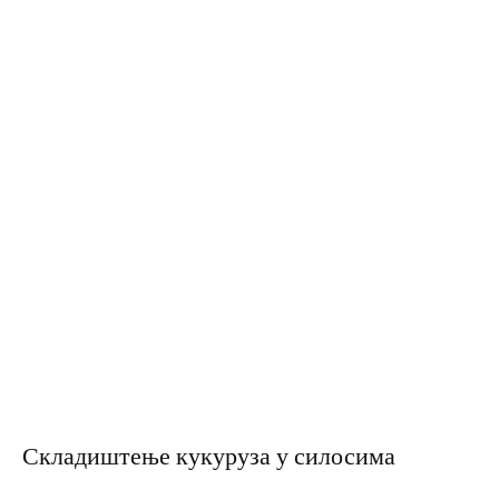
Складиштење кукуруза у силосима