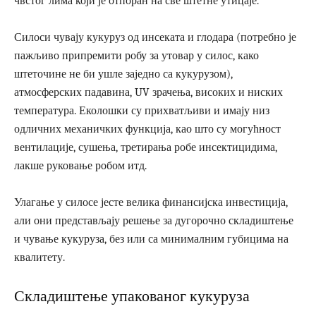
чвстог лима који је отпоран на све штетне утицаје.
Силоси чувају кукуруз од инсеката и глодара (потребно је
пажљиво припремити робу за утовар у силос, како
штеточине не би ушле заједно са кукурузом),
атмосферских падавина, UV зрачења, високих и ниских
температура. Еколошки су прихватљиви и имају низ
одличних механичких функција, као што су могућност
вентилације, сушења, третирања робе инсектицидима,
лакше руковање робом итд.
Улагање у силосе јесте велика финансијска инвестиција,
али они представљају решење за дугорочно складиштење
и чување кукуруза, без или са минималним губицима на
квалитету.
Складиштење упакованог кукуруза