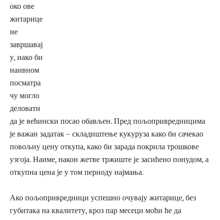
око ове
житарице
не
завршавај
у, иако би
наивном
посматра
чу могло
деловати
да је већински посао обављен. Пред пољопривредницима
је важан задатак – складиштење кукуруза како би сачекао
повољну цену откупа, како би зарада покрила трошкове
узгоја. Наиме, након жетве тржиште је засићено понудом, а
откупна цена је у том периоду најмања.
Ако пољопривредници успешно очувају житарице, без
губитака на квалитету, кроз пар месеци моћи ће да