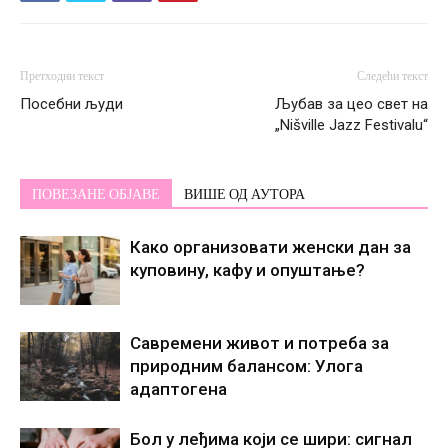
Претходни текст
Следећи текст
Посебни људи
Љубав за цео свет на
„Nišville Jazz Festivalu“
ПОВЕЗАНЕ ОБЈАВЕ
ВИШЕ ОД АУТОРА
Како организовати женски дан за
куповину, кафу и опуштање?
Савремени живот и потреба за
природним балансом: Улога
адаптогена
Бол у леђима који се шири: сигнал