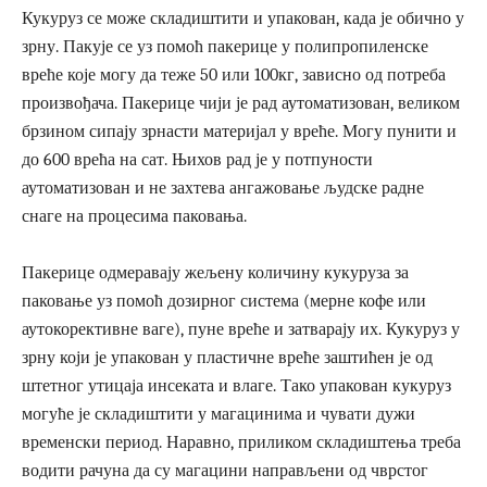
Кукуруз се може складиштити и упакован, када је обично у
зрну. Пакује се уз помоћ пакерице у полипропиленске
вреће које могу да теже 50 или 100кг, зависно од потреба
произвођача. Пакерице чији је рад аутоматизован, великом
брзином сипају зрнасти материјал у вреће. Могу пунити и
до 600 врећа на сат. Њихов рад је у потпуности
аутоматизован и не захтева ангажовање људске радне
снаге на процесима паковања.
Пакерице одмеравају жељену количину кукуруза за
паковање уз помоћ дозирног система (мерне кофе или
аутокорективне ваге), пуне вреће и затварају их. Кукуруз у
зрну који је упакован у пластичне вреће заштићен је од
штетног утицаја инсеката и влаге. Тако упакован кукуруз
могуће је складиштити у магацинима и чувати дужи
временски период. Наравно, приликом складиштења треба
водити рачуна да су магацини направљени од чврстог