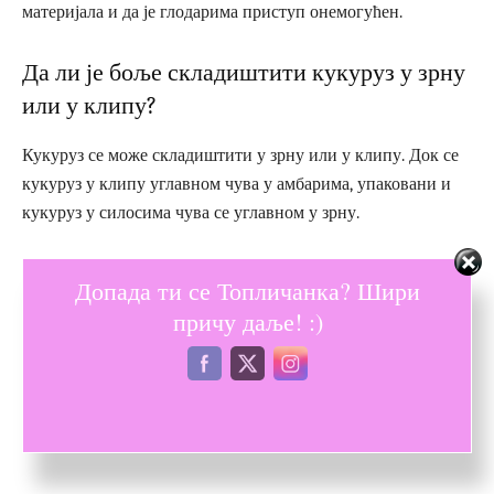
материјала и да је глодарима приступ онемогућен.
Да ли је боље складиштити кукуруз у зрну
или у клипу?
Кукуруз се може складиштити у зрну или у клипу. Док се
кукуруз у клипу углавном чува у амбарима, упаковани и
кукуруз у силосима чува се углавном у зрну.
Чување кукуруза у зрну има вишеструке предности. Било
Допада ти се Топличанка? Шири
да ће се
житарица
користити као семенски материјал или
причу даље! :)
за исхрану, њено сушење ће бити успешније и брже.
Сушење зрна је од суштинске важности, нарочито ако зрно
садржи преко 30% влажности. Сушењем се влажност
своди на оптимални ниво, који омогућава дуг животни век
зрна.