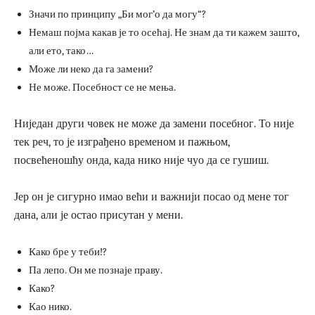
Значи по принципу „Би мог’о да могу“?
Немаш појма какав је то осећај. Не знам да ти кажем зашто,
али ето, тако…
Може ли неко да га замени?
Не може. Посебност се не мења.
Ниједан други човек не може да замени посебног. То није
тек реч, то је изграђено временом и пажњом,
посвећеношћу онда, када нико није чуо да се гушиш.
Јер он је сигурно имао већи и важнији посао од мене тог
дана, али је остао присутан у мени.
Како бре у теби!?
Па лепо. Он ме познаје праву.
Како?
Као нико.