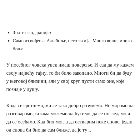
Знате се од раније?
Само из виђења. Али боље, него ти и ја. Много више, много
боље.
У посебног човека увек имаш поверење. И сад да му кажем
своју највећу тајну, то би било закопано. Многи би да буду
у његовој близини, али у свој круг пусти само оне, које
познаје у душу.
Када се сретнемо, ми се тако добро разумемо. Не морамо да
разговарамо, сатима можемо да ћутимо, да се погледамо и
да се осећамо. Кад бих могла да остварим неке снове, један
од снова би био да сам ближе, да је ту…