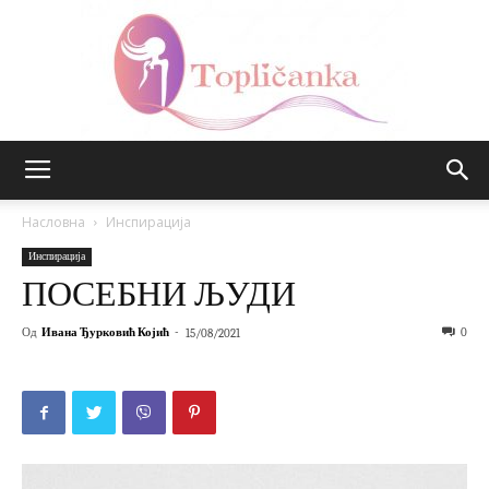
Топличанка
Насловна
Инспирација
Инспирација
ПОСЕБНИ ЉУДИ
Од
Ивана Ђурковић Којић
-
0
15/08/2021