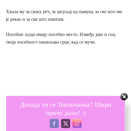
Хвала му за сваку реч, за загрљај од памука, за све што ми
је рекао и за све што памтим.
Посебни људи имају посебно место. Између јаве и сна,
твоја посебност оживљава срце, кад се мучи.
Допада ти се Топличанка? Шири
причу даље! :)