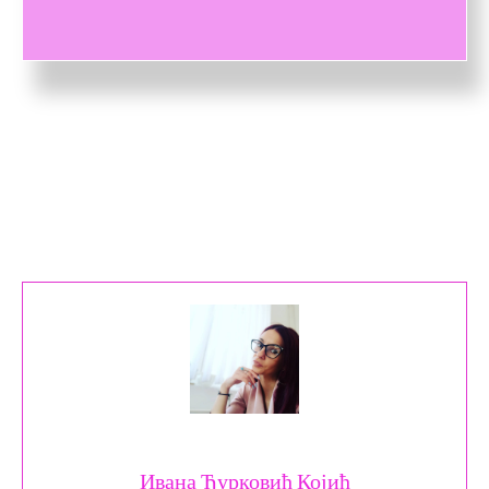
Ивана Ђурковић Којић