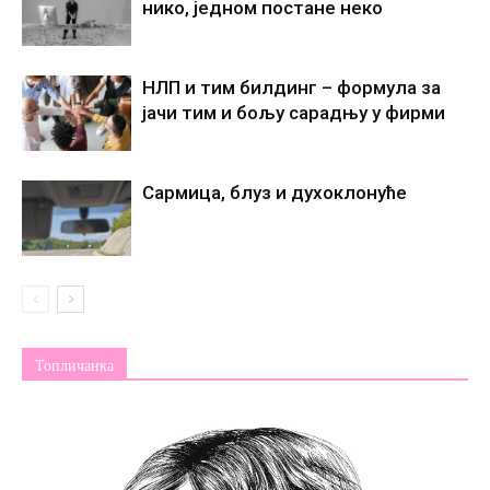
нико, једном постане некo
НЛП и тим билдинг – формула за
јачи тим и бољу сарадњу у фирми
Сармица, блуз и духоклонуће
Топличанка