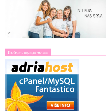
Изаберите поуздан хостинг