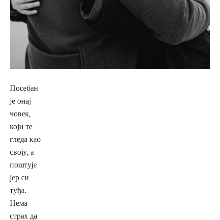
Посебан
је онај
човек,
који те
гледа као
своју, а
поштује
јер си
туђа.
Нема
страх да