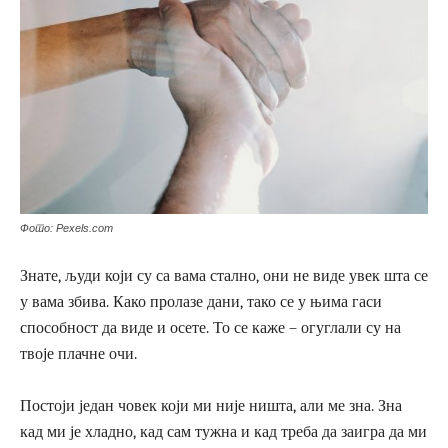
Фото: Pexels.com
Знате, људи који су са вама стално, они не виде увек шта се
у вама збива. Како пролазе дани, тако се у њима гаси
способност да виде и осете. То се каже – огуглали су на
твоје плачне очи.
Постоји један човек који ми није ништа, али ме зна. Зна
кад ми је хладно, кад сам тужна и кад треба да заигра да ми