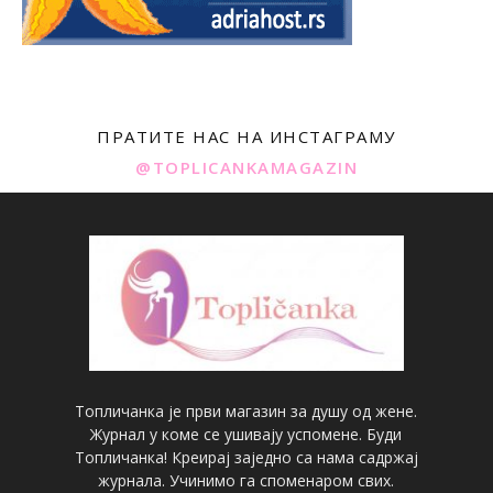
ПРАТИТЕ НАС НА ИНСТАГРАМУ
@TOPLICANKAMAGAZIN
Топличанка је први магазин за душу од жене.
Журнал у коме се ушивају успомене. Буди
Топличанка! Креирај заједно са нама садржај
журнала. Учинимо га споменаром свих.