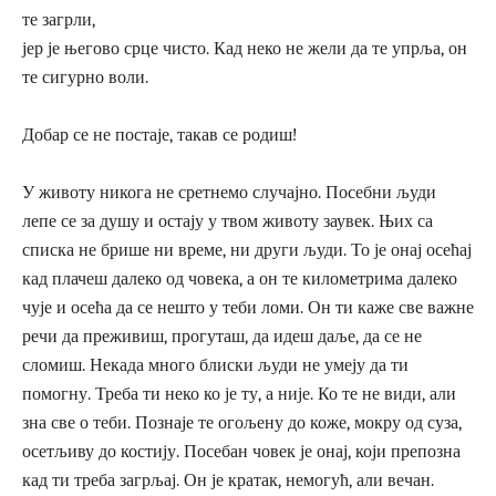
те загрли,
јер је његово срце чисто. Кад неко не жели да те упрља, он
те сигурно воли.
Добар се не постаје, такав се родиш!
У животу никога не сретнемо случајно. Посебни људи
лепе се за душу и остају у твом животу заувек. Њих са
списка не брише ни време, ни други људи. То је онај осећај
кад плачеш далеко од човека, а он те километрима далеко
чује и осећа да се нешто у теби ломи. Он ти каже све важне
речи да преживиш, прогуташ, да идеш даље, да се не
сломиш. Некада много блиски људи не умеју да ти
помогну. Треба ти неко ко је ту, а није. Ко те не види, али
зна све о теби. Познаје те огољену до коже, мокру од суза,
осетљиву до костију. Посебан човек је онај, који препозна
кад ти треба загрљај. Он је кратак, немогућ, али вечан.