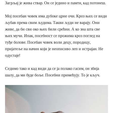
Загрљај је жива ствар. Он се једино и памти, кад потонеш.
Мој посебан човек има дубоке црне очи. Кроз њих се види
љубав према свим људима. Такви људи не варају. Они
живе, да би сви око њих били срећни. А ко зна шта све
њих мучи. Ипак, посебност се прожима кроз поглед на
туђе болове. Посебан човек воли децу, породицу,
пријатеље на начин који је неописиво леп и истрајан. Не
одустаје!
Седимо тако и кад види да се ја полако гасим, он збија
шалу, да ми буде боље. Посебни примећују. То је кључ.