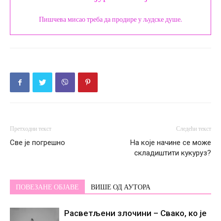
Пишчева мисао треба да продире у људске душе.
Претходни текст
Следећи текст
Све је погрешно
На које начине се може
складиштити кукуруз?
ПОВЕЗАНЕ ОБЈАВЕ
ВИШЕ ОД АУТОРА
Расветљени злочини – Свако, ко је