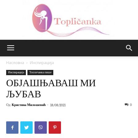
Топличанка
Насловна
Инспирација
Инспирација
Топличанка пише
ОБЈАШЊАВАШ МИ
ЉУБАВ
Од
Кристина Милошевић
-
0
18/08/2021