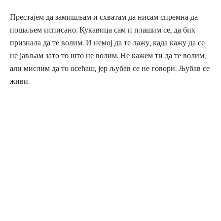
Престајем да замишљам и схватам да нисам спремна да
пошаљем исписано. Кукавица сам и плашим се, да бих
признала да те волим. И немој да те лажу, када кажу да се
не јављам зато то што не волим. Не кажем ти да те волим,
али мислим да то осећаш, јер љубав се не говори. Љубав се
живи.