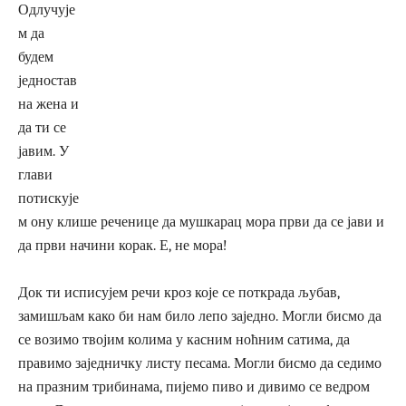
Одлучује
м да
будем
једностав
на жена и
да ти се
јавим. У
глави
потискује
м ону клише реченице да мушкарац мора први да се јави и
да први начини корак. Е, не мора!
Док ти исписујем речи кроз које се поткрада љубав,
замишљам како би нам било лепо заједно. Могли бисмо да
се возимо твојим колима у касним ноћним сатима, да
правимо заједничку листу песама. Могли бисмо да седимо
на празним трибинама, пијемо пиво и дивимо се ведром