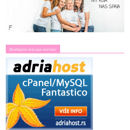
Изаберите поуздан хостинг