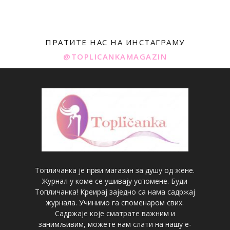
ПРАТИТЕ НАС НА ИНСТАГРАМУ
@TOPLICANKAMAGAZIN
Топличанка је први магазин за душу од жене.
Журнал у коме се ушивају успомене. Буди
Топличанка! Креирај заједно са нама садржај
журнала. Учинимо га споменаром свих.
Садржаје које сматрате важним и
занимљивим, можете нам слати на нашу е-