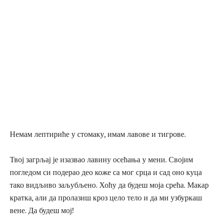
Немам лептириће у стомаку, имам лавове и тигрове.
Твој загрљај је изазвао лавину осећања у мени. Својим
погледом си подерао део коже са мог срца и сад оно куца
тако видљиво заљубљено. Хоћу да будеш моја срећа. Макар
кратка, али да пролазиш кроз цело тело и да ми узбуркаш
вене. Да будеш мој!