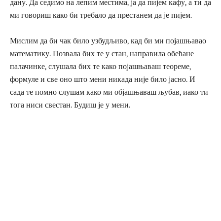
дану. Да седимо на лепим местима, ја да пијем кафу, а ти да
ми говориш како би требало да престанем да је пијем.
Мислим да би чак било узбудљиво, кад би ми појашњавао
математику. Позвала бих те у стан, направила обећане
палачинке, слушала бих те како појашњаваш теореме,
формуле и све оно што мени никада није било јасно. И
сада те помно слушам како ми објашњаваш љубав, иако ти
тога ниси свестан. Будиш је у мени.