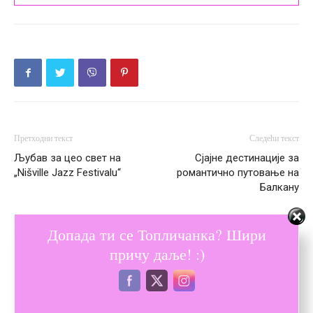
Претходни текст
Следећи текст
Љубав за цео свет на
Сјајне дестинације за
„Nišville Jazz Festivalu“
романтично путовање на
Балкану
Допада ти се Топличанка? Шири
ПОВЕЗАНЕ ОБЈАВЕ
ВИШЕ ОД АУТОРА
причу даље! :)
Расветљени злочини – Свако, ко је
нико, једном постане некo