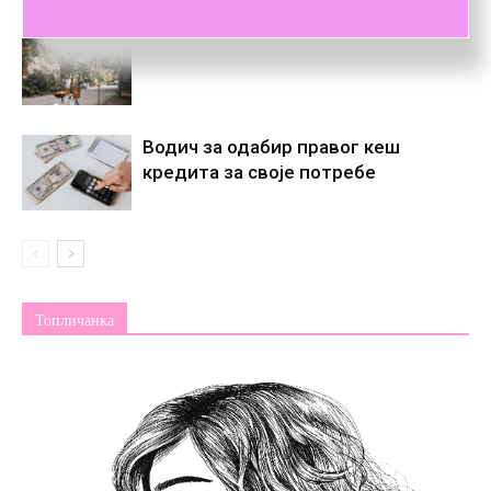
Дотукли су ме снови
Водич за одабир правог кеш
кредита за своје потребе
Топличанка