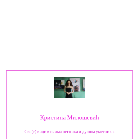
Кристина Милошевић
Све(т) видим очима песника и душом уметника.