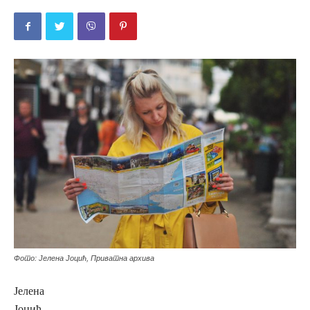
Фото: Јелена Јоцић, Приватна архива
Јелена
Јоцић,