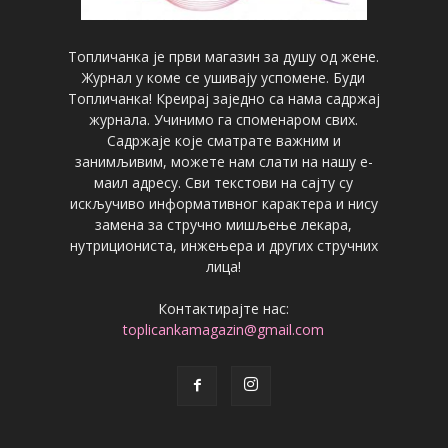
Топличанка је први магазин за душу од жене.
Журнал у коме се ушивају успомене. Буди
Топличанка! Креирај заједно са нама садржај
журнала. Учинимо га споменаром свих.
Садржаје које сматрате важним и
занимљивим, можете нам слати на нашу е-
маил адресу. Сви текстови на сајту су
искључиво информативног карактера и нису
замена за стручно мишљење лекара,
нутрициониста, инжењера и других стручних
лица!
Контактирајте нас:
toplicankamagazin@gmail.com