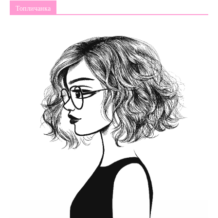
Топличанка