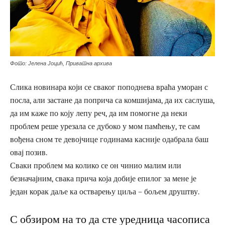
Фото: Јелена Јоцић, Приватна архива
Слика новинара који се сваког поподнева враћа уморан с
посла, али застане да поприча са комшијама, да их саслуша,
да им каже по коју лепу реч, да им помогне да неки
проблем реше урезала се дубоко у мом памћењу, те сам
вођена сном те девојчице годинама касније одабрала баш
овај позив.
Сваки проблем ма колико се он чинио малим или
безначајним, свака прича која добије епилог за мене је
један корак даље ка остварењу циља – бољем друштву.
С обзиром на то да сте уредница часописа