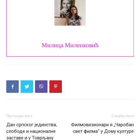
Милица Миленковић
Претходни текст
Следећи текст
Дан српског јединства,
Филмовизионари и „Чаробан
слободе и националне
свет филма“ у Дому културе
заставе и у Товрљану