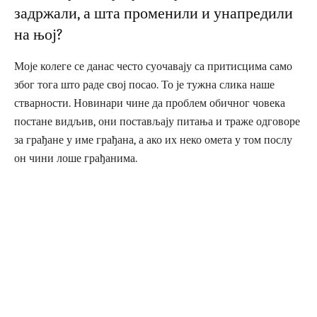
задржали, а шта променили и унапредили
на њој?
Моје колеге се данас често суочавају са притисцима само
због тога што раде свој посао. То је тужна слика наше
стварности. Новинари чине да проблем обичног човека
постане видљив, они постављају питања и траже одговоре
за грађане у име грађана, а ако их неко омета у том послу
он чини лоше грађанима.