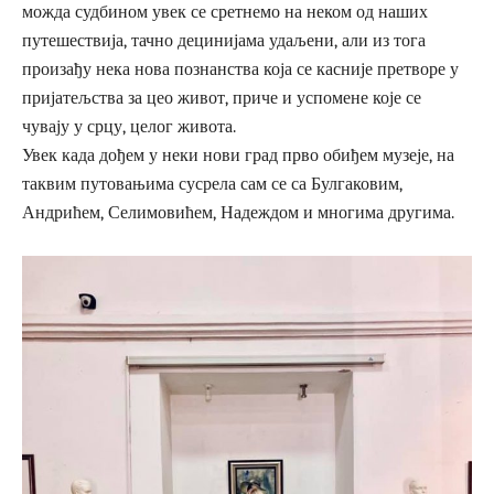
можда судбином увек се сретнемо на неком од наших
путешествија, тачно децинијама удаљени, али из тога
произађу нека нова познанства која се касније претворе у
пријатељства за цео живот, приче и успомене које се
чувају у срцу, целог живота.
Увек када дођем у неки нови град прво обиђем музеје, на
таквим путовањима сусрела сам се са Булгаковим,
Андрићем, Селимовићем, Надеждом и многима другима.