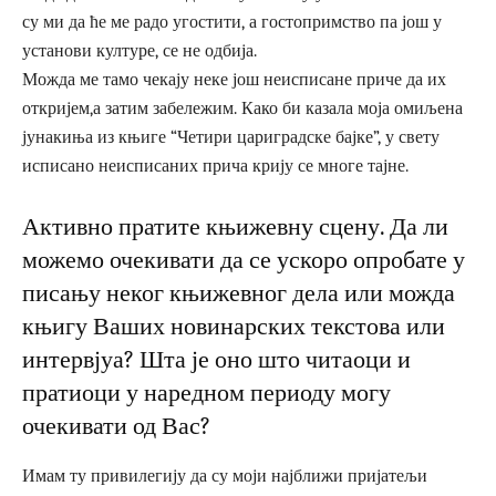
су ми да ће ме радо угостити, а гостопримство па још у
установи културе, се не одбија.
Можда ме тамо чекају неке још неисписане приче да их
откријем,а затим забележим. Како би казала моја омиљена
јунакиња из књиге “Четири цариградске бајке”, у свету
исписано неисписаних прича крију се многе тајне.
Активно пратите књижевну сцену. Да ли
можемо очекивати да се ускоро опробате у
писању неког књижевног дела или можда
књигу Ваших новинарских текстова или
интервјуа? Шта је оно што читаоци и
пратиоци у наредном периоду могу
очекивати од Вас?
Имам ту привилегију да су моји најближи пријатељи