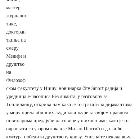
мастер
журналис
тике,
докторан
ткиња на
смеру
Медији и
друштво
на
Филозоф
ском факултету у Нишу, новинарка City Smart радија и
уредница е-часописа Без лимита, у разговору за
Топличанку, открива нам како је то трагати за дијамантима
у мору прича обичних људи који журе за својом правдом
новинарима предајући да говоре у њихово име, како је то
одрастати са узором какав је Милан Пантић и да ли ће
култура победити друштвену кризу. Упознајте некадашњу