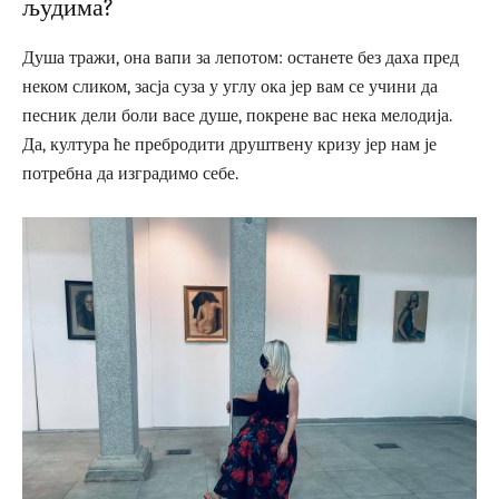
људима?
Душа тражи, она вапи за лепотом: останете без даха пред
неком сликом, засја суза у углу ока јер вам се учини да
песник дели боли васе душе, покрене вас нека мелодија.
Да, култура ће пребродити друштвену кризу јер нам је
потребна да изградимо себе.