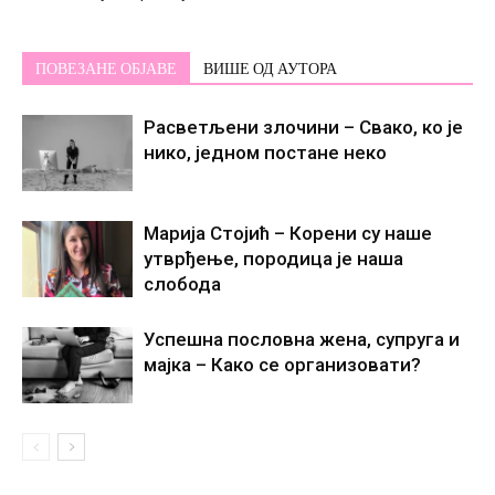
ПОВЕЗАНЕ ОБЈАВЕ
ВИШЕ ОД АУТОРА
Расветљени злочини – Свако, ко је
нико, једном постане некo
Марија Стојић – Корени су наше
утврђење, породица је наша
слобода
Успешна пословна жена, супруга и
мајка – Како се организовати?