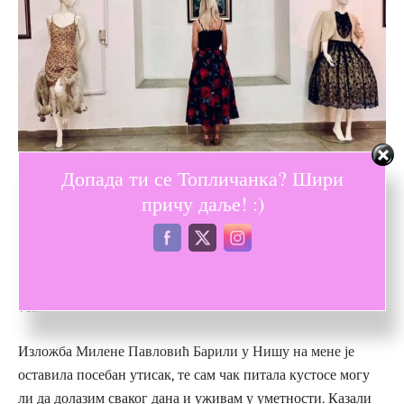
Допада ти се Топличанка? Шири
причу даље! :)
Фото: Јелена Јоцић, Приватна архива
Изложба Милене Павловић Барили у Нишу на мене је
оставила посебан утисак, те сам чак питала кустосе могу
ли да долазим сваког дана и уживам у уметности. Казали