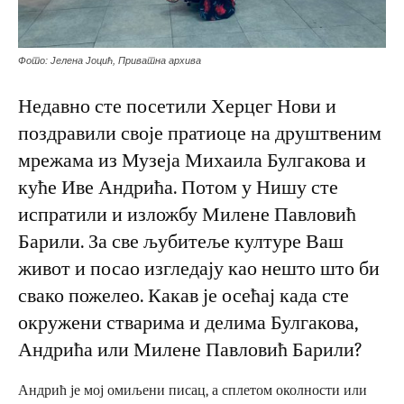
Фото: Јелена Јоцић, Приватна архива
Недавно сте посетили Херцег Нови и
поздравили своје пратиоце на друштвеним
мрежама из Музеја Михаила Булгакова и
куће Иве Андрића. Потом у Нишу сте
испратили и изложбу Милене Павловић
Барили. За све љубитеље културе Ваш
живот и посао изгледају као нешто што би
свако пожелео. Какав је осећај када сте
окружени стварима и делима Булгакова,
Андрића или Милене Павловић Барили?
Андрић је мој омиљени писац, а сплетом околности или