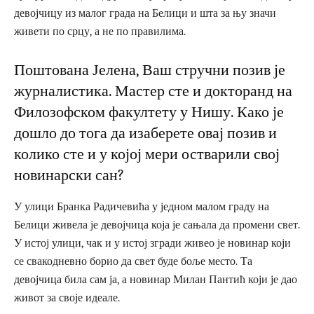
девојчицу из малог града на Белици и шта за њу значи
живети по срцу, а не по правилима.
Поштована Јелена, Ваш стручни позив је
журналистика. Мастер сте и докторанд на
Филозофском факултету у Нишу. Како је
дошло до тога да изаберете овај позив и
колико сте и у којој мери остварили свој
новинарски сан?
У улици Бранка Радичевића у једном малом граду на
Белици живела је девојчица која је сањала да промени свет.
У истој улици, чак и у истој згради живео је новинар који
се свакодневно борио да свет буде боље место. Та
девојчица била сам ја, а новинар Милан Пантић који је дао
живот за своје идеале.