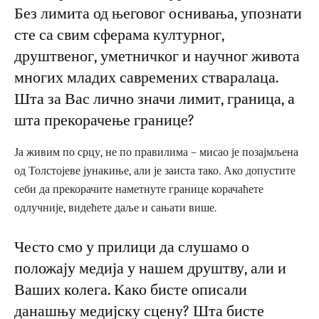
Без лимита од његовог оснивања, упознати
сте са свим сферама културног,
друштвеног, уметничког и научног живота
многих младих савремених стваралаца.
Шта за Вас лично значи лимит, граница, а
шта прекорачење границе?
Ја живим по срцу, не по правилима – мисао је позајмљена
од Толстојеве јунакиње, али је заиста тако. Ако допустите
себи да прекорачите наметнуте границе корачаћете
одлучније, видећете даље и сањати више.
Често смо у прилици да слушамо о
положају медија у нашем друштву, али и
Ваших колега. Како бисте описали
данашњу медијску сцену? Шта бисте