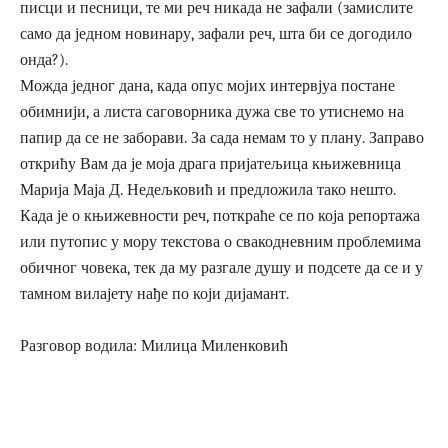
писци и песници, те ми реч никада не зафали (замислите
само да једном новинару, зафали реч, шта би се догодило
онда?).
Можда једног дана, када опус мојих интервјуа постане
обимнији, а листа саговорника дужа све то утиснемо на
папир да се не заборави. За сада немам то у плану. Заправо
открићу Вам да је моја драга пријатељица књижевница
Марија Маја Д. Недељковић и предложила тако нешто.
Када је о књижевности реч, поткраће се по која репортажа
или путопис у мору текстова о свакодневним проблемима
обичног човека, тек да му разгале душу и подсете да се и у
тамном вилајету нађе по који дијамант.
Разговор водила: Милица Миленковић