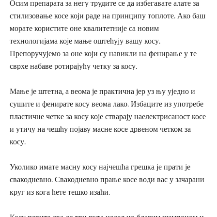
Осим препарата за негу трудите се да избегавате алате за
стилизовање косе који раде на принципу топлоте. Ако баш
морате користите оне квалитетније са новим
технологијама које мање оштећују вашу косу.
Препоручујемо за оне који су навикли на фенирање у те
сврхе набаве ротирајућу четку за косу.
Мање је штетна, а веома је практична јер уз њу уједно и
сушите и фенирате косу веома лако. Избаците из употребе
пластичне четке за косу које стварају наелектрисаност косе
и утичу на чешћу појаву масне косе дрвеном четком за
косу.
Уколико имате масну косу најчешћа грешка је прати је
свакодневно. Свакодневно прање косе води вас у зачарани
круг из кога ћете тешко изаћи.