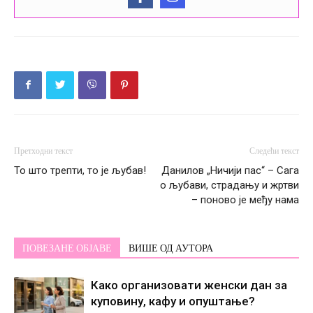
Претходни текст
Следећи текст
То што трепти, то је љубав!
Данилов „Ничији пас“ – Сага
о љубави, страдању и жртви
– поново је међу нама
ПОВЕЗАНЕ ОБЈАВЕ
ВИШЕ ОД АУТОРА
Како организовати женски дан за
куповину, кафу и опуштање?