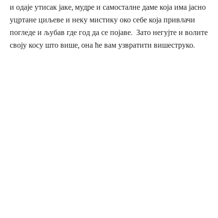
и одаје утисак јаке, мудре и самосталне даме која има јасно
уцртане циљеве и неку мистику око себе која привлачи
погледе и љубав где год да се појаве. Зато негујте и волите
своју косу што више, она ће вам узвратити вишеструко.