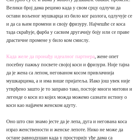
Велики број дама рецимо када у свом срцу одлучи да
остави вољеног мушкарца из било ког разлога, одлучује се
и да са њим промени и своју фризуру. Најчешће се коса
тада скраћује, фарба у сасвим другачију боју или се праве
драстичне промене у било ком смислу.
Када желе да пронађу идеалног партнера
, жене опет
посебну пажњу посвете својој коси и фризури. Није тајна
да је жена са лепом, негованом косом привлачнија
мушкарцима, а и има више пријатеља. Иако још увек није
утврђено зашто је то заправо тако, постоје многи митови и
легенде о коси из којих можда можемо сазнати истину о
коси као најјачем женском адуту.
Оно што сви знамо јесте да је лепа, дуга и негована коса
израз женствености и женске лепоте. Нико не може да
остане равнодушан када у просторију уђе дама са