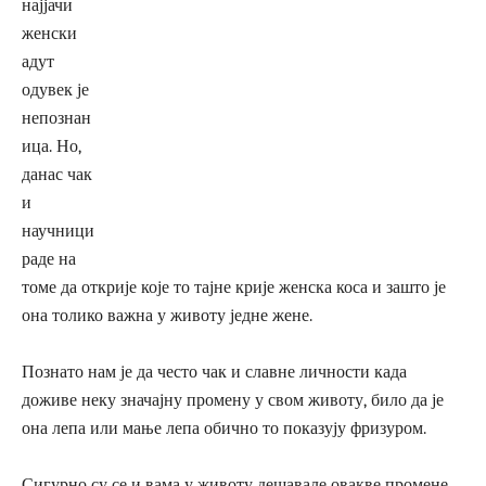
најјачи
женски
адут
одувек је
непознан
ица. Но,
данас чак
и
научници
раде на
томе да открије које то тајне крије женска коса и зашто је
она толико важна у животу једне жене.
Познато нам је да често чак и славне личности када
доживе неку значајну промену у свом животу, било да је
она лепа или мање лепа обично то показују фризуром.
Сигурно су се и вама у животу дешавале овакве промене.