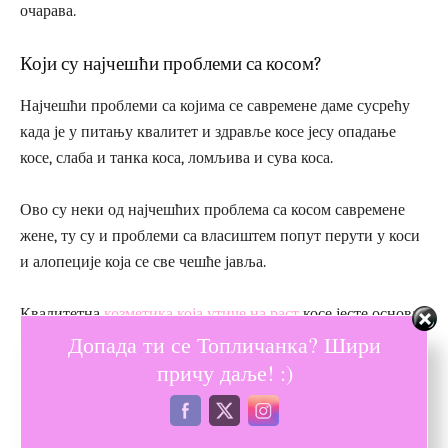
очарава.
Који су најчешћи проблеми са косом?
Најчешћи проблеми са којима се савремене даме сусрећу
када је у питању квалитет и здравље косе јесу опадање
косе, слаба и танка коса, ломљива и сува коса.
Ово су неки од најчешћих проблема са косом савремене
жене, ту су и проблеми са власиштем попут перути у коси
и алопеције која се све чешће јавља.
Квалитетна
козметика која утиче на раст
косе јесте основа
Допада ти се Топличанка? Шири
која вам може помоћи да што пре дођете до косе из снова
која разбија митове и ствара неке сасвим нове.
причу даље! :)
Коса као најјачи женски адут заслужује и више ваше
пажње, али и козметику за негу која ће јој помоћи да расте