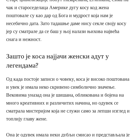
чак и староседелаца Америке дугу косу код жена
поштовале су као дар од Бога и мудрост која нам је
несебично дата. Зато тадашње даме нису секле своју косу
јер су сматрале да се баш у њој налази њихова највећа
снага и нежност.
Зашто је коса најјачи женски адут у
легендама?
Од када постоје записи о човеку, коса је високо поштована
и увек је имала неко скривено симболично значење.
Вековима уназад она је шишана, обликована и бојена на
много креативних и различитих начина, но одувек се
сматрала мистеријом која не служи само за лепши изглед и
топлију главу жене.
Она је одувек имала неки дубљи смисао и представљала је