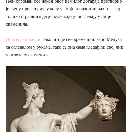
Њен огроман бес након овог немилог догађаја претворио
је њену прелепу дугу косу у змије и начинио њен изглед
толико страшним да је људе који је погледају у лице
скаменила.
Персеј је победио
тако што је све време прилазио Медузи
са огледалом у рукама, тако се она сама гледајући свој лик
у огледалу скаменила.