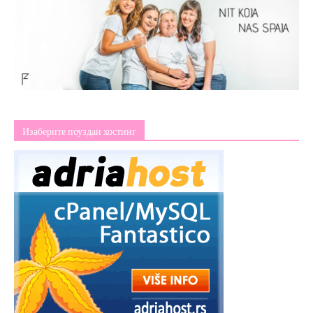
Изаберите поуздан хостинг