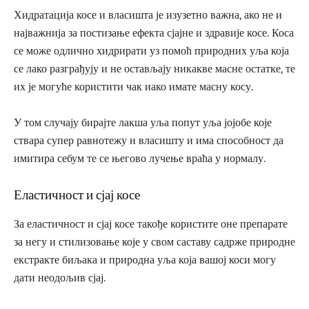
Хидратација косе и власишта је изузетно важна, ако не и
најважнија за постизање ефекта сјајне и здравије косе. Коса
се може одлично хидрирати уз помоћ природних уља која
се лако разграђују и не остављају никакве масне остатке, те
их је могуће користити чак иако имате масну косу.
У том случају бирајте лакша уља попут уља јојобе које
ствара супер равнотежу н власишту и има способност да
имитира себум те се његово лучење враћа у нормалу.
Еластичност и сјај косе
За еластичност и сјај косе такође користите оне препарате
за негу и стилизовање које у свом саставу садрже природне
екстракте биљака и природна уља која вашој коси могу
дати неодољив сјај.