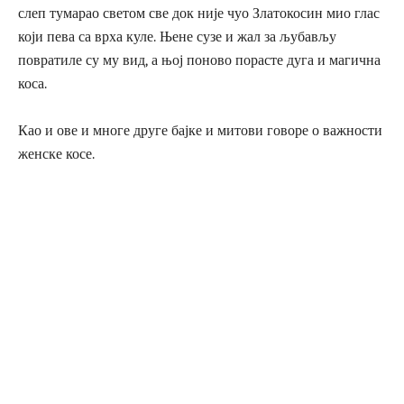
слеп тумарао светом све док није чуо Златокосин мио глас
који пева са врха куле. Њене сузе и жал за љубављу
повратиле су му вид, а њој поново порасте дуга и магична
коса.
Као и ове и многе друге бајке и митови говоре о важности
женске косе.