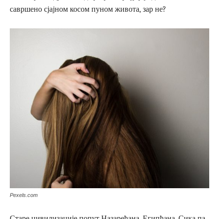
савршено сјајном косом пуном живота, зар не?
Pexels.com
Старе цивилизације попут Назарећана, Египћана, Сика па