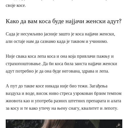
своје косе.
Како да вам коса буде најјачи женски адут?
Сада је несумљиво јасније зашто је коса најјачи женски,
али остаје нам да сазнамо када је таквом и учинимо.
Није свака коса лепа коса и она која привлачи пажњу и
страхопоштовање. Да би коса била заиста најјачи женски
адут потребно је да она буде негована, здрава и лепа.
А пут до такве косе никада није био тежи. Загађења
ваздуха и воде, висок ниво стреса узрокован брзим темпом
жиовота као и употреба разних штетних препарата и алата
за косу и те како утичу на њену снагу, квалитет и лепоту.