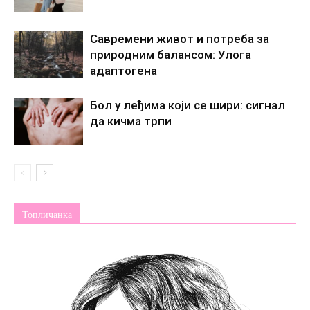
Савремени живот и потреба за
природним балансом: Улога
адаптогена
Бол у леђима који се шири: сигнал
да кичма трпи
Топличанка