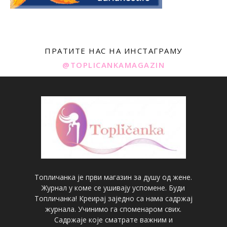
ПРАТИТЕ НАС НА ИНСТАГРАМУ
@TOPLICANKAMAGAZIN
Топличанка је први магазин за душу од жене.
Журнал у коме се ушивају успомене. Буди
Топличанка! Креирај заједно са нама садржај
журнала. Учинимо га споменаром свих.
Садржаје које сматрате важним и