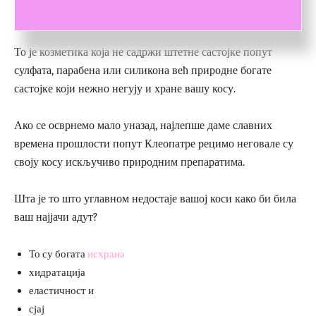
и буде здрава.
То је козметика која не садржи штетне састојке попут
сулфата, парабена или силикона већ природне богате
састојке који нежно негују и хране вашу косу.
Ако се осврнемо мало уназад, најлепше даме славних
времена прошлости попут Клеопатре рецимо неговале су
своју косу искључиво природним препаратима.
Шта је то што углавном недостаје вашој коси како би била
ваш најјачи адут?
То су богата
исхрана
хидратација
еластичност и
сјај