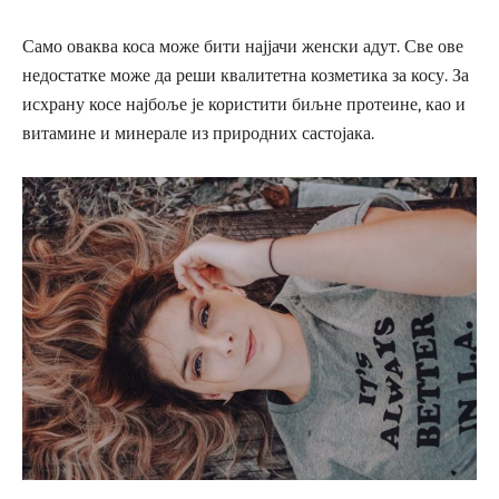
Само оваква коса може бити најјачи женски адут. Све ове
недостатке може да реши квалитетна козметика за косу. За
исхрану косе најбоље је користити биљне протеине, као и
витамине и минерале из природних састојака.