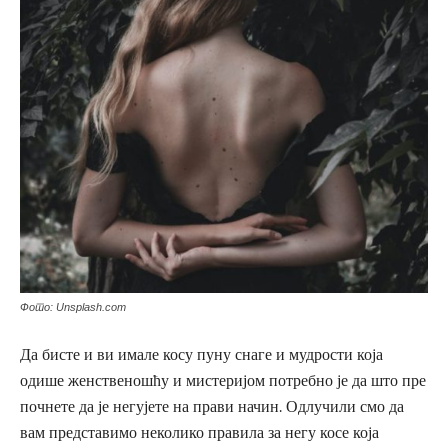
Фото: Unsplash.com
Да бисте и ви имале косу пуну снаге и мудрости која
одише женственошћу и мистеријом потребно је да што пре
почнете да је негујете на прави начин. Одлучили смо да
вам представимо неколико правила за негу косе која