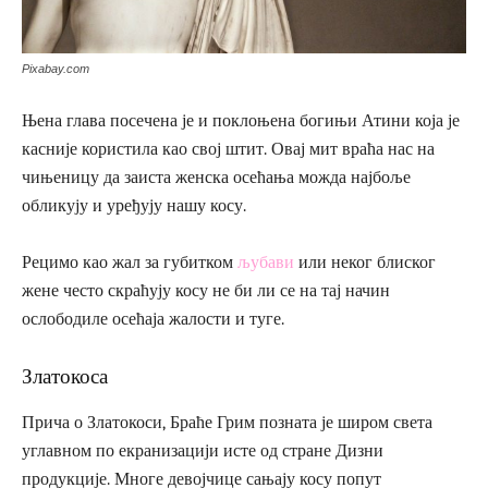
Pixabay.com
Њена глава посечена је и поклоњена богињи Атини која је
касније користила као свој штит. Овај мит враћа нас на
чињеницу да заиста женска осећања можда најбоље
обликују и уређују нашу косу.
Рецимо као жал за губитком
љубави
или неког блиског
жене често скраћују косу не би ли се на тај начин
ослободиле осећаја жалости и туге.
Златокоса
Прича о Златокоси, Браће Грим позната је широм света
углавном по екранизацији исте од стране Дизни
продукције. Многе девојчице сањају косу попут