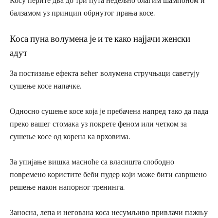
Косу перите два до три пута недељно благим шампоном и
балзамом уз принцип обрнутог прања косе.
Коса пуна волумена је и те како најјачи женски
адут
За постизање ефекта већег волумена стручњаци саветују
сушење косе напачке.
Односно сушење косе која је пребачена напред тако да пада
преко вашег стомака уз покрете феном или четком за
сушење косе од корена ка врховима.
За упијање вишка масноће са власишта слободно
повремено користите беби пудер који може бити савршено
решење након напорног тренинга.
Заносна, лепа и негована коса несумљиво привлачи пажњу