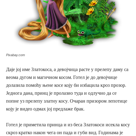
Pixabay.com
Даје јој име Златокоса, а девојчица расте у прелепу даму са
веома дугом и магичном косом. Готел је до девојчице
долазила помоћу њене косе коју би избацила кроз прозор.
Једнога дана, принц је пролазио туда и одлучио да се
попне уз прелепу златну косу. Очаран призором лепотице
коју је видео одмах јој предлаже брак.
Готел је приметила принца и из беса Златокоси исекла косу
скроз кратко након чега он пада и губи вид. Годинама је