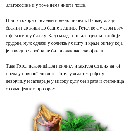
Златокосине и у томе нема ништа лоше.
Прича говори о љубави и њеној победи. Наиме, млади
брачни пар живи до баште вештице Готел која у свом врту
гаји магичну биљку. Када млада постаде трудна и добије
трудове, муж одлази у оближњу башту и краде биљку која
је наводно чаробна не би ли олакшао својој жени.
Тада Готел искоришћава прилику и захтева од њих да јој
предају прворођено дете. Готел узима тек рођену
девојчицу и затвара је у високу кулу без врата и степеница
са само једним прозором.