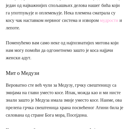
један од најважнијих спољашњих делова нашег бића који
га употпуњује и оплемењује. Нека племена сматрала су
косу чак наставком нервног система и извором
мудрости
и
лепоте.
Поменућемо вам само неке од најпознатијих митова који
нам могу помоћи да одгонетнемо зашто је коса најјачи
женски адут.
Мит о Медузи
Вероватно сте већ чули за Медузу, грчку свештеницу са
змијама на глави уместо косе. Ипак, можда као и ми нисте
знали зашто је Медуза имала змије уместо косе. Наиме, ова
прелепа грчка свештеница храна посвећеног Атини била је
силована од стране Бога мора, Посејдона.