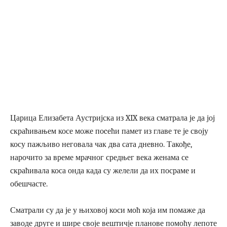
Царица Елизабета Аустријска из XIX века сматрала је да јој
скраћивањем косе може поcећи памет из главе те је своју
косу пажљиво неговала чак два сата дневно. Такође,
нарочито за време мрачног средњег века женама се
скраћивала коса онда када су желели да их посраме и
обешчасте.
Сматрали су да је у њиховој коси моћ која им помаже да
заводе друге и шире своје вештичје планове помоћу лепоте