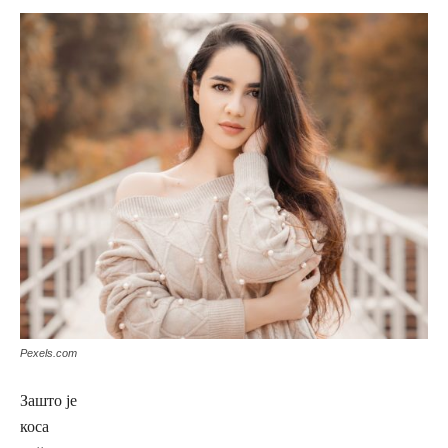
Pexels.com
Зашто је
коса