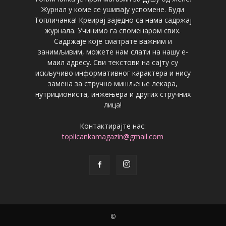
Журнал у коме се ушивају успомене. Буди
Топличанка! Креирај заједно са нама садржај
журнала. Учинимо га споменаром свих.
Садржаје које сматрате важним и
занимљивим, можете нам слати на нашу е-
маил адресу. Сви текстови на сајту су
искључиво информативног карактера и нису
замена за стручно мишљење лекара,
нутрициониста, инжењера и других стручних
лица!
Контактирајте нас:
toplicankamagazin@gmail.com
©