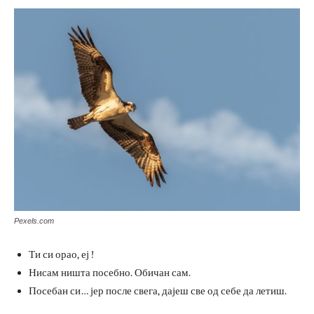
Pexels.com
Ти си орао, еј !
Нисам ништа посебно. Обичан сам.
Посебан си… јер после свега, дајеш све од себе да летиш.