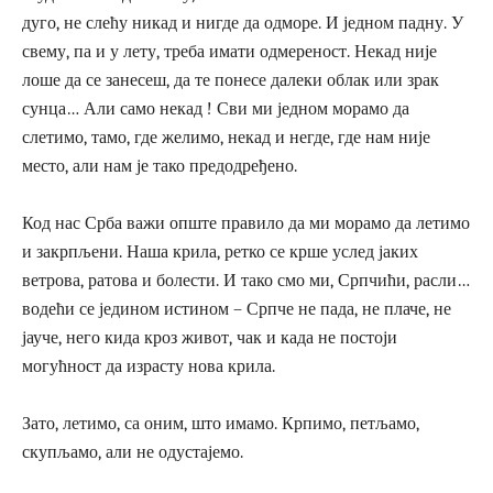
дуго, не слећу никад и нигде да одморе. И једном падну. У
свему, па и у лету, треба имати одмереност. Некад није
лоше да се занесеш, да те понесе далеки облак или зрак
сунца… Али само некад ! Сви ми једном морамо да
слетимо, тамо, где желимо, некад и негде, где нам није
место, али нам је тако предодређено.
Код нас Срба важи опште правило да ми морамо да летимо
и закрпљени. Наша крила, ретко се крше услед јаких
ветрова, ратова и болести. И тако смо ми, Српчићи, расли…
водећи се једином истином – Српче не пада, не плаче, не
јауче, него кида кроз живот, чак и када не постоји
могућност да израсту нова крила.
Зато, летимо, са оним, што имамо. Крпимо, петљамо,
скупљамо, али не одустајемо.