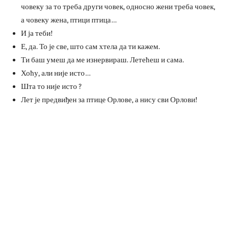
човеку за то треба други човек, односно жени треба човек,
а човеку жена, птици птица…
И ја теби!
Е, да. То је све, што сам хтела да ти кажем.
Ти баш умеш да ме изнервираш. Летећеш и сама.
Хоћу, али није исто…
Шта то није исто ?
Лет је предвиђен за птице Орлове, а нису сви Орлови!