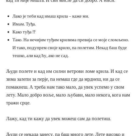
кад ти није ништа. И сви мисле да си добро. А ниси.
Лако је теби кад имаш крила – каже ми.
Имам. Туђа.
Како туђа !?
Тако. На нечијим туђим крилима превија се моје сломљено.
И тако, подупрем своје крило, па полетим. Некад баш буде
тешко, али кад ћу, ако не сад.
Људи полете и кад им силни ветрови ломе крила. И кад се
зима залепи за перје, па немаш где да мрднеш, ни да се
помакнеш. А треба нам тако мало, да увек успемо у свом
лету. Мало добро воље, мало љубави, мало некога, кога нам
тражи срце.
Лажу, кад ти кажу да увек можеш сам да полетиш.
Људи се некада занесу, па баш много лете. Лете високо и