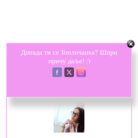
Допада ти се Топличанка? Шири
причу даље! :)