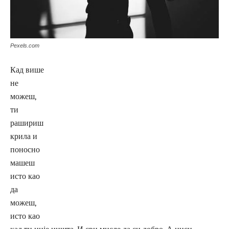
Pexels.com
Кад више
не
можеш,
ти
рашириш
крила и
поносно
машеш
исто као
да
можеш,
исто као