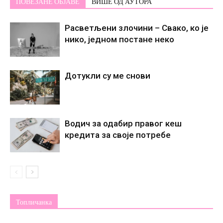
ПОВЕЗАНЕ ОБЈАВЕ
ВИШЕ ОД АУТОРА
Расветљени злочини – Свако, ко је
нико, једном постане некo
Дотукли су ме снови
Водич за одабир правог кеш
кредита за своје потребе
Топличанка