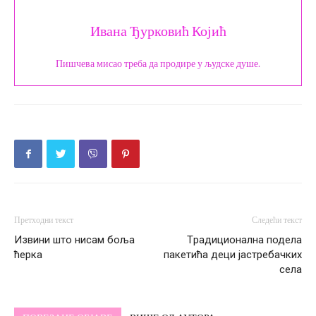
Ивана Ђурковић Којић
Пишчева мисао треба да продире у људске душе.
Претходни текст
Следећи текст
Извини што нисам боља
Tрадиционална подела
ћерка
пакетића деци јастребачких
села