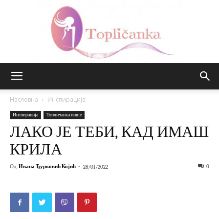
Топличанка
Насловна
Инспирација
Инспирација
Топличанка пише
ЛАКО ЈЕ ТЕБИ, КАД ИМАШ
КРИЛА
Од
Ивана Ђурковић Којић
-
0
28/01/2022