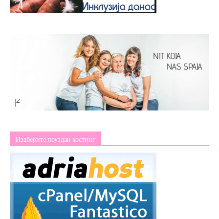
Изаберите поуздан хостинг