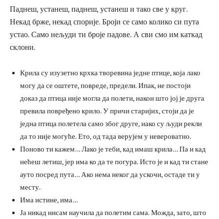
Паднеш, устанеш, паднеш, устанеш и тако све у круг.
Некад брже, некад спорије. Броји се само колико си пута
устао. Само нељуди ти броје падове. А сви смо им каткад
склони.
Крила су изузетно крхка творевина једне птице, која лако
могу да се оштете, повреде, предели. Ипак, не постоји
доказ да птица није могла да полети, након што јој је друга
превила повређено крило. У причи старијих, стоји да је
једна птица полетела само због друге, иако су људи рекли
да то није могуће. Ето, од тада верујем у невероватно.
Поново ти кажем… Лако је теби, кад имаш крила… Па и кад
нећеш летиш, јер има ко да те погура. Исто је и кад ти стане
ауто посред пута… Ако нема неког да ускочи, остаде ти у
месту.
Има истине, има…
Ја никад нисам научила да полетим сама. Можда, зато, што