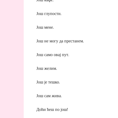
Још глупости.
Још мене.
Још не могу да престанем.
Још само овај пут.
Још желим.
Још је тешко.
Још сам жива.
Доћи ћеш по још!