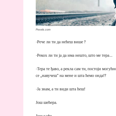
Pexels.com
-Рече ли ти да нећеш више ?
-Рекох ли ти ја да има нешто, што ме тера…
-Тера те ђаво, а рекла сам ти, постоји могућн
се „навучеш“ на мене и шта ћемо онда!?
-Ја знам, а ти види шта ћеш!
Још шећера.
Још кафе.