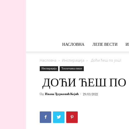
НАСЛОВНА
ЛЕПЕ ВЕСТИ
И
Насловна
Инспирација
Доћи ћеш по још!
Инспирација
Топличанка пише
ДОЋИ ЋЕШ ПО 
Од
Ивана Ђурковић Којић
-
29/03/2022