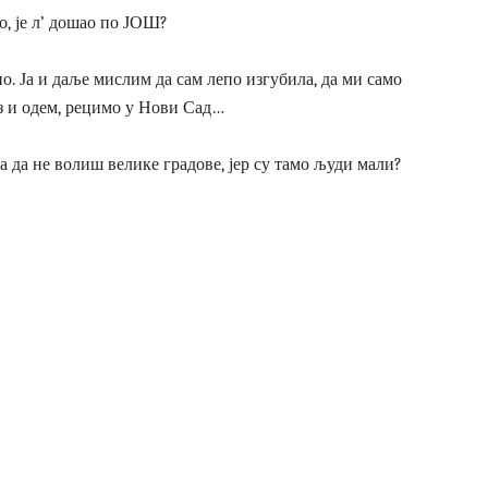
, је л’ дошао по ЈОШ?
епо. Ја и даље мислим да сам лепо изгубила, да ми само
з и одем, рецимо у Нови Сад…
а да не волиш велике градове, јер су тамо људи мали?