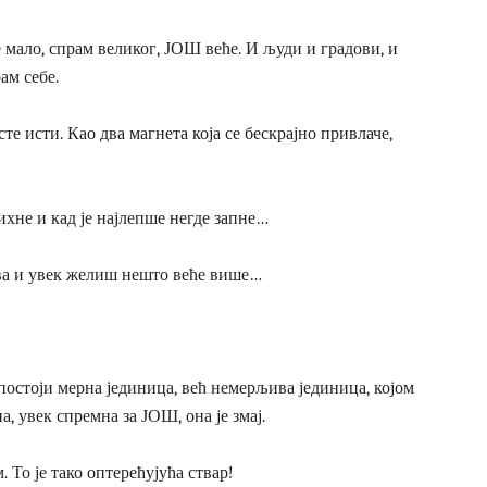
мало, спрам великог, ЈОШ веће. И људи и градови, и
ам себе.
сте исти. Као два магнета која се бескрајно привлаче,
ихне и кад је најлепше негде запне…
љива и увек желиш нешто веће више…
 постоји мерна јединица, већ немерљива јединица, којом
, увек спремна за ЈОШ, она је змај.
 То је тако оптерећујућа ствар!