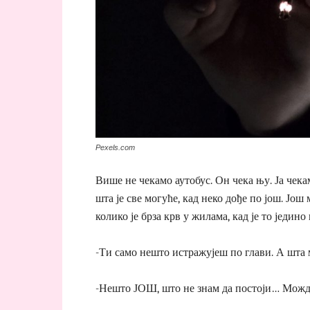
Pexels.com
Више не чекамо аутобус. Он чека њу. Ја чекам
шта је све могуће, кад неко дође по још. Још 
колико је брза крв у жилама, кад је то једин
-Ти само нешто истражујеш по глави. А шта
-Нешто ЈОШ, што не знам да постоји… Можда