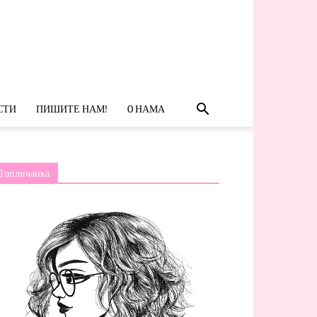
СТИ
ПИШИТЕ НАМ!
O НАМА
Топличанка