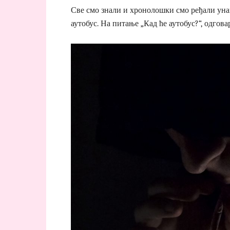
Све смо знали и хронолошки смо ређали унап
аутобус. На питање „Кад ће аутобус?“, одгова