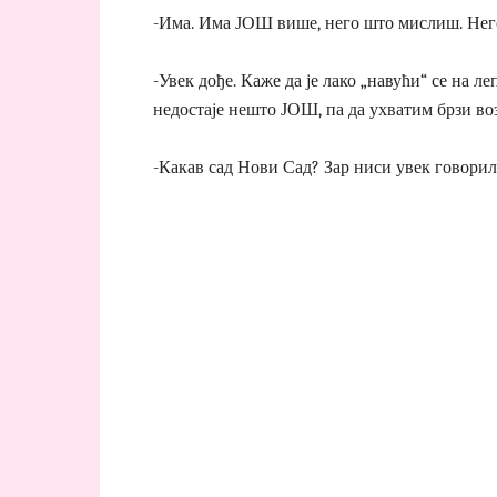
-Има. Има ЈОШ више, него што мислиш. Него
-Увек дође. Каже да је лако „навући“ се на л
недостаје нешто ЈОШ, па да ухватим брзи во
-Какав сад Нови Сад? Зар ниси увек говорил