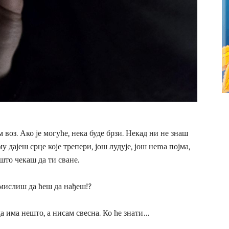
 воз. Ако је могуће, нека буде брзи. Некад ни не знаш
му дајеш срце које трепери, још лудује, још неmа појма,
о што чекаш да ти сване.
 мислиш да ћеш да нађеш!?
 има нешто, а нисам свесна. Ко ће знати…