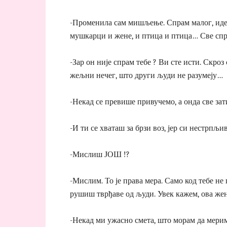
-Променила сам мишљење. Спрам малог, иде 
мушкарци и жене, и птица и птица… Све спр
-Зар он није спрам тебе ? Ви сте исти. Скроз 
жељни нечег, што други људи не разумеју…
-Некад се превише привучемо, а онда све зат
-И ти се хваташ за брзи воз, јер си нестрп
-Мислиш ЈОШ !?
-Мислим. То је права мера. Само код тебе не
рушиш тврђаве од људи. Увек кажем, ова жена
-Некад ми ужасно смета, што морам да мерим.