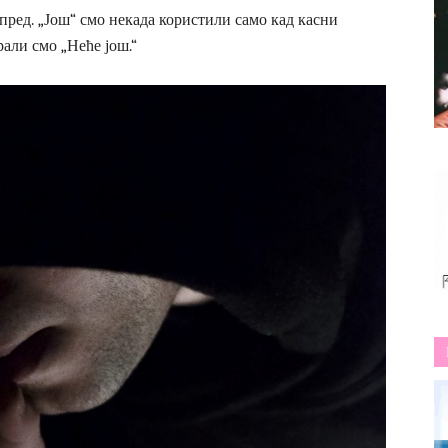
ред. „Још“ смо некада користили само кад касни
рали смо „Неће још.“