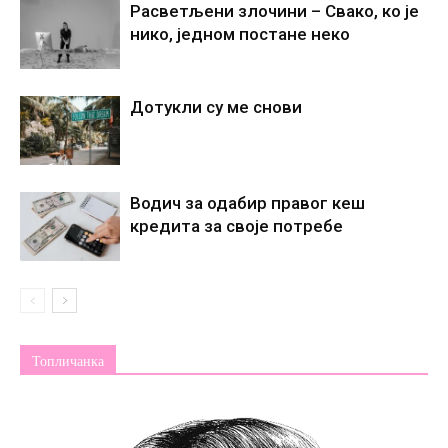
Расветљени злочини – Свако, ко је
нико, једном постане некo
Дотукли су ме снови
Водич за одабир правог кеш
кредита за своје потребе
Топличанка