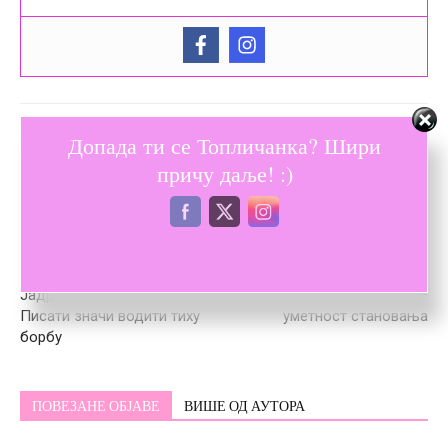
Допада ти се Топличанка? Шири
причу даље! :)
Претходни текст
Следећи текст
Јадранка Миленковић –
Максимализам у ентеријеру –
Писати значи водити тиху
уметност становања
борбу
ПОВЕЗАНЕ ОБЈАВЕ
ВИШЕ ОД АУТОРА