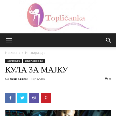
Топличанка
Насловна
Инспирација
Инспирација
Топличанка пише
КУЛА ЗА МАЈКУ
Од
Душа од жене
-
0
03/06/2022