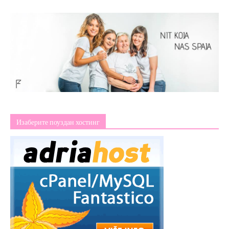
Изаберите поуздан хостинг