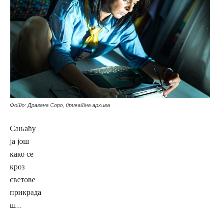
Фото: Драгана Соро, приватна архива
Сањаћу
ја још
како се
кроз
светове
прикрада
ш…