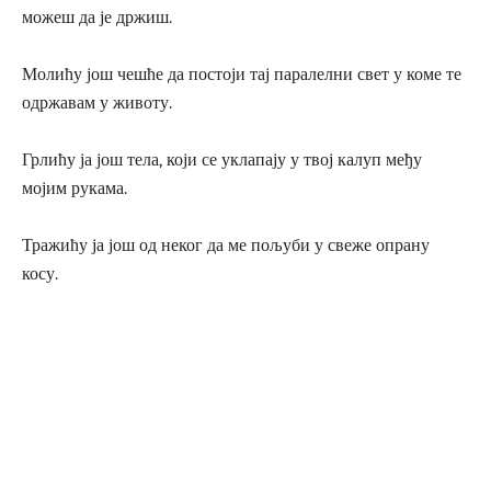
можеш да је држиш.
Молићу још чешће да постоји тај паралелни свет у коме те
одржавам у животу.
Грлићу ја још тела, који се уклапају у твој калуп међу
мојим рукама.
Тражићу ја још од неког да ме пољуби у свеже опрану
косу.