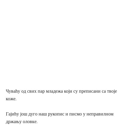
Чуваћу од свих пар младежа који су преписани са твоје
коже.
Гајићу још дуго наш рукопис и писмо у неправилном
држању оловке.