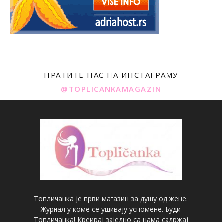
ПРАТИТЕ НАС НА ИНСТАГРАМУ
@TOPLICANKAMAGAZIN
Топличанка је први магазин за душу од жене.
Журнал у коме се ушивају успомене. Буди
Топличанка! Креирај заједно са нама садржај