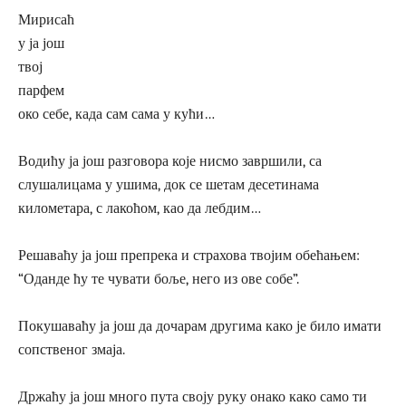
Мирисаћ
у ја још
твој
парфем
око себе, када сам сама у кући…
Водићу ја још разговора које нисмо завршили, са
слушалицама у ушима, док се шетам десетинама
километара, с лакоћом, као да лебдим…
Решаваћу ја још препрека и страхова твојим обећањем:
“Оданде ћу те чувати боље, него из ове собе”.
Покушаваћу ја још да дочарам другима како је било имати
сопственог змаја.
Држаћу ја још много пута своју руку онако како само ти