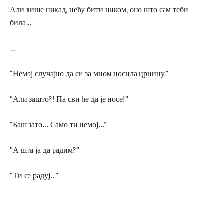
Али више никад, нећу бити ником, оно што сам теби
била…
…
“Немој случајно да си за мном носила црнину.”
“Али зашто?! Па сви ће да је носе!”
“Баш зато… Само ти немој…”
“А шта ја да радим?”
“Ти се радуј…”