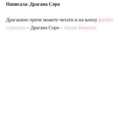
Написала: Драгана Соро
Драганине приче можете читати и на њеној
фeјсбук
страници
– Драгана Соро –
Атеље Винсент.