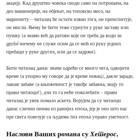
акцију. Кад друштво човека своди само на потрошача, на
део машинерије, на објекат, на топовско месо, на
марионету – читалац ће остати изван тога, он преиспитује,
он мисли. Њему ће бити теже гурнути у руке заставу или
пушку (а знамо већ да ратови које он треба да води
за
другог
ничему не служе осим да се моћ из руку једних
пребаци у руке других, или да се задржи).
Бити читалац данас значи одрећи се много чега, одвојити
време (а упорно му говоре да је време новац), дакле зараде,
лакше забаве (а књижевност је такође забавна, знају то
прави читаоци!), али то га неће поколебати – прави
читалац је увек помало аскета. Верујем да су читаоци
данас слични онима из ранијих епоха, јер је оно што нас
пре свега повезује са људима тих епоха управо уметност.
Наслови Ваших романа су
Хетерос
,