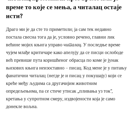
време то које се мења, а читалац остаје
исти?
Драго ми је да сте то приметили; ја сам тек недавно
постала свесна тога да је, условно речено, главни лик
већине мојих књига управо
читалац.
У последње време
чујем млађе критичаре како апелују да се писци ослободе
већ превише пута коришћеног обрасца по коме је јунак
њихових књига неизоставно – писац. Код мене је у питању
фанатични читалац (негде је и писац у покушају) који се
креће међу људима са другачијим животним
опредељењима, па се стиче утисак „пливања уз ток“,
кретања у супротном смеру, издвојености која је само
донекле вољна.