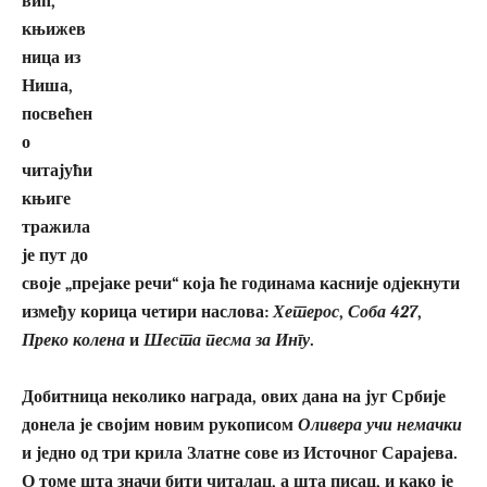
вић,
књижев
ница из
Ниша,
посвећен
о
читајући
књиге
тражила
је пут до
своје „прејаке речи“ која ће годинама касније одјекнути
између корица четири наслова:
Хетерос
,
Соба 427
,
Преко колена
и
Шеста песма за Ингу
.
Добитница неколико награда, ових дана на југ Србије
донела је својим новим рукописом
Оливера учи немачки
и једно од три крила Златне сове из Источног Сарајева.
О томе шта значи бити читалац, а шта писац, и како је