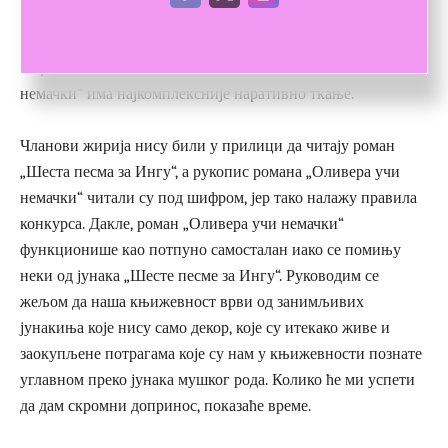
краја 19. и почетка 20. века) – а то у неком смислу
потврђује и успех на конкурсу, односно образложење
жирија у којем се наводи да рукопис романа „Оливера учи
немачки“ има најкомплексније наративно ткање.
Чланови жирија нису били у прилици да читају роман
„Шеста песма за Ингу“, а рукопис романа „Оливера учи
немачки“ читали су под шифром, јер тако налажу правила
конкурса. Дакле, роман „Оливера учи немачки“
функционише као потпуно самосталан иако се помињу
неки од јунака „Шесте песме за Ингу“. Руководим се
жељом да наша књижевност врви од занимљивих
јунакиња које нису само декор, које су итекако живе и
заокупљене потрагама које су нам у књижевности познате
углавном преко јунака мушког рода. Колико ће ми успети
да дам скромни допринос, показаће време.