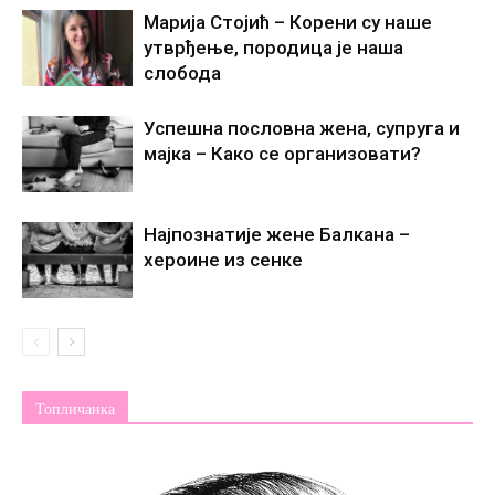
Марија Стојић – Корени су наше
утврђење, породица је наша
слобода
Успешна пословна жена, супруга и
мајка – Како се организовати?
Најпознатије жене Балкана –
хероине из сенке
Топличанка