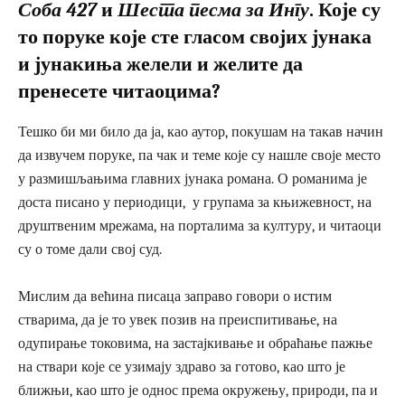
Соба 427
и
Шеста песма за Ингу
. Које су
то поруке које сте гласом својих јунака
и јунакиња желели и желите да
пренесете читаоцима?
Тешко би ми било да ја, као аутор, покушам на такав начин
да извучем поруке, па чак и теме које су нашле своје место
у размишљањима главних јунака романа. О романима је
доста писано у периодици, у групама за књижевност, на
друштвеним мрежама, на порталима за културу, и читаоци
су о томе дали свој суд.
Мислим да већина писаца заправо говори о истим
стварима, да је то увек позив на преиспитивање, на
одупирање токовима, на застајкивање и обраћање пажње
на ствари које се узимају здраво за готово, као што је
ближњи, као што је однос према окружењу, природи, па и