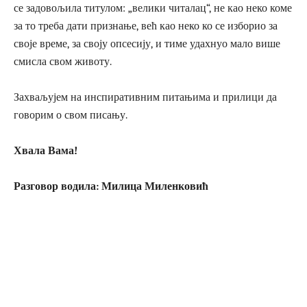
се задовољила титулом: „велики читалац“, не као неко коме
за то треба дати признање, већ као неко ко се изборио за
своје време, за своју опсесију, и тиме удахнуо мало више
смисла свом животу.
Захваљујем на инспиративним питањима и прилици да
говорим о свом писању.
Хвала Вама!
Разговор водила: Милица Миленковић