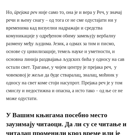
Но,
прејака реч
није само то, она је и вера у Реч, у значај
речи и њену снагу – од тога се не сме одустајати ни у
временима кад визуелни надражаји и средства
комуникације у одређеном обиму замењују вербалну
размену међу људима. Језик, а одмах за тим и писмо,
основе су цивилизације, темељ науке и уметности, и
основна линија раздвајања људских бића у односу на сав
остали свет. Трагање, у чијем центру је прејака реч, у
човековој је жељи да буде стваралац, зналац, моћник у
односу на свет коме стоји насупрот. Прејака реч је у том
смислу и недостижна и опасна, а исто тако – од ње се не
може одустати.
У Вашим књигама посебно место
заузимају читаоци. Да ли су се читање и
читалац променили кроз време или је