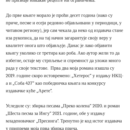
не признаје никакве рецепте ни ограничења.
До прве књиге морало је проћи десет година (иако су
приче, песме и есеји редовно објављивани у периодици, у
читавом региону), јер сам чекала да неко од издавача стане
иза рукописа, да на тај начин загарантује своју веру у
квалитет онога што објављује. Данас је лако објавити
књигу уколико се третира као роба. Ако аутор жели то да
избегне, остаје му стрпљење и спремност да уложи много
рада у своје текстове. Прва два моја романа изашла су
2019. године скоро истовремено: „Хетерос“ у издању НКЦ-
а и „Соба 427“ као победничка књига на конкурсу
издавачке куће „Арете“.
Уследиле су: збирка песама „Преко колена“ 2020. и роман
„Шеста песма за Ингу“ 2021. године, обе у издању
младеновачког „Пресинга“. Тренутно је код истог издавача
у припреми моја прва збирка прича.