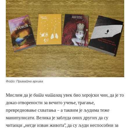
Фото: Приватна архива
Мислим да је
бити читалац
увек био херојски чин, да је то
доказ отворености за вечито учење, трагање,
превредновање схватања – а таквим је људима теже
манипулисати. Велика је заблуда оних других да су
читаоци „негде изван живота“, да су људи неспособни за