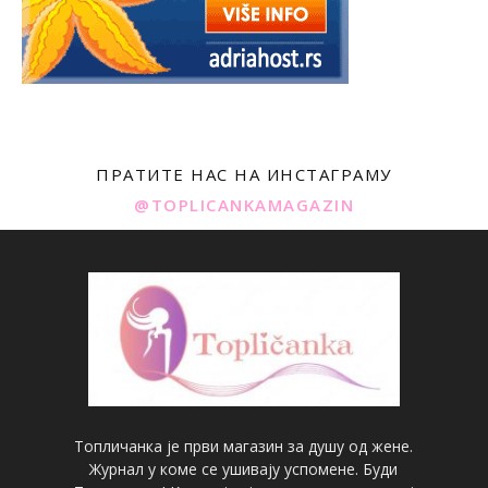
ПРАТИТЕ НАС НА ИНСТАГРАМУ
@TOPLICANKAMAGAZIN
Топличанка је први магазин за душу од жене.
Журнал у коме се ушивају успомене. Буди