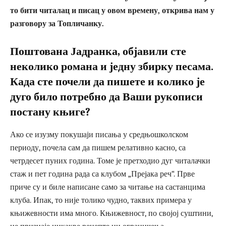
то бити читалац и писац у овом времену, открива нам у
разговору за Топличанку.
Поштована Јадранка, објавили сте
неколико романа и једну збирку песама.
Када сте почели да пишете и колико је
дуго било потребно да Ваши рукописи
постану књиге?
Ако се изузму покушаји писања у средњошколском
периоду, почела сам да пишем релативно касно, са
четрдесет пуних година. Томе је претходио дуг читалачки
стаж и пет година рада са клубом „Прејака реч“. Прве
приче су и биле написане само за читање на састанцима
клуба. Ипак, то није толико чудно, таквих примера у
књижевности има много. Књижевност, по својој суштини,