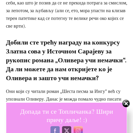
себи, као што је позив да се не прекида потрага за смислом,
за лепотом, за љубављу (али се, ето, мора упасти на клизав
терен патетике кад се потегну те велике речи око којих се
све врти).
Добили сте трећу награду на конкурсу
Златна сова у Источном Сарајеву за
рукопис романа „Оливера учи немачки“.
Да ли можете да нам откријете ко је
Оливера и зашто учи немачки?
Они који су читали роман „Шеста песма за Ингу“ већ су
упознали Оливеру. Данас је можда помало чудно писати
романе у наставцима, обимне романе са више од 350
Допада ти се Топличанка? Шири
страница, али је и то својеврстан изазов. Надам се да у мом
причу даље! :)
случају то није повратак на старо, да не користим нужно
превазиђене обрасце (иако моји учитељи јесу писци с