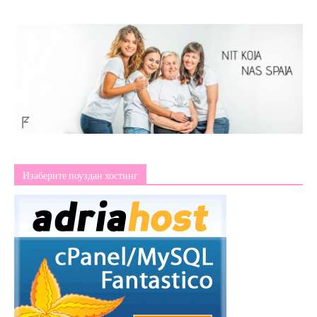
Изаберите поуздан хостинг