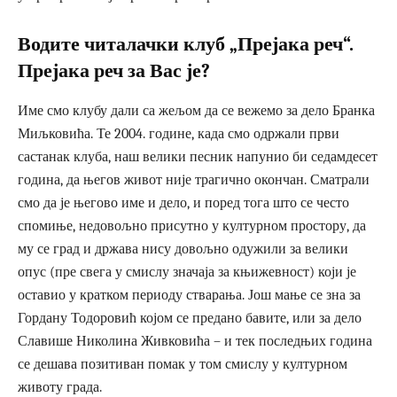
Водите читалачки клуб „Прејака реч“.
Прејака реч за Вас је?
Име смо клубу дали са жељом да се вежемо за дело Бранка
Миљковића. Те 2004. године, када смо одржали први
састанак клуба, наш велики песник напунио би седамдесет
година, да његов живот није трагично окончан. Сматрали
смо да је његово име и дело, и поред тога што се често
спомиње, недовољно присутно у културном простору, да
му се град и држава нису довољно одужили за велики
опус (пре свега у смислу значаја за књижевност) који је
оставио у кратком периоду стварања. Још мање се зна за
Гордану Тодоровић којом се предано бавите, или за дело
Славише Николина Живковића – и тек последњих година
се дешава позитиван помак у том смислу у културном
животу града.