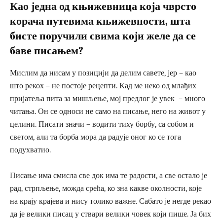
Као једна од књижевница која чврсто
корача путевима књижевности, шта
бисте поручили свима који желе да се
баве писањем?
Мислим да нисам у позицији да делим савете, јер – као
што рекох – не постоје рецепти. Кад ме неко од млађих
пријатеља пита за мишљење, мој предлог је увек – много
читања. Он се односи не само на писање, него на живот у
целини. Писати значи – водити тиху борбу, са собом и
светом, али та борба мора да радује оног ко се тога
подухватио.
Писање има смисла све док има те радости, а све остало је
рад, стрпљење, можда срећа, ко зна какве околности, које
на крају крајева и нису толико важне. Сабато је негде рекао
да је велики писац у ствари велики човек који пише. Ја бих