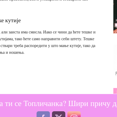
е кутије
 али заиста има смисла. Иако се чини да ћете тешке и
утијама, тако ћете само направити себи штету. Тешке
ствари треба распоредити у што мање кутије, тако да
ања и ношења.
а ти се Топличанка? Шири причу да