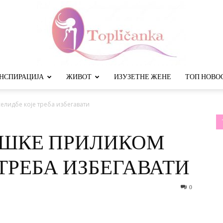
НСПИРАЦИЈА
ЖИВОТ
ИЗУЗЕТНЕ ЖЕНЕ
ТОП НОВО
Топличанка
елидбе које треба избегавати
ЕШКЕ ПРИЛИКОМ
ТРЕБА ИЗБЕГАВАТИ
0