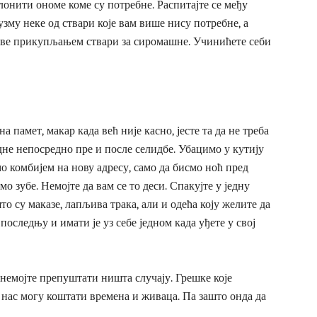
онити ономе коме су потребне. Распитајте се међу
зму неке од ствари које вам више нису потребне, а
баве прикупљањем ствари за сиромашне. Учинићете себи
а памет, макар када већ није касно, јесте та да не треба
дне непосредно пре и после селидбе. Убацимо у кутију
о комбијем на нову адресу, само да бисмо ноћ пред
о зубе. Немојте да вам се то деси. Спакујте у једну
што су маказе, лапљива трака, али и одећа коју желите да
и последњу и имати је уз себе једном када уђете у свој
 немојте препуштати ништа случају. Грешке које
нас могу коштати времена и живаца. Па зашто онда да