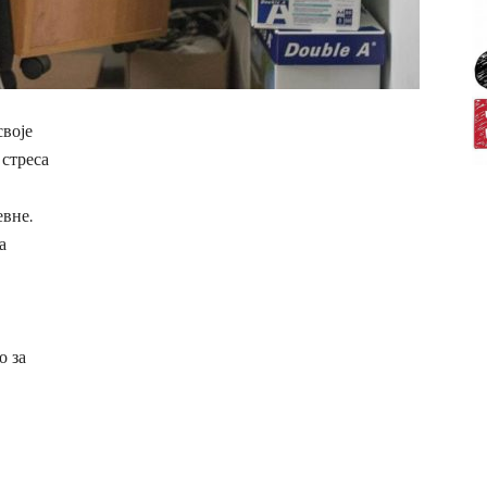
своје
 стреса
евне.
а
о за