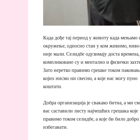
Када дође тај период у животу када мењамо 
окружење, односно стан у ком живимо, ниво
није мали. Селидбе одузимају доста времена,
компликоване су и ментално и физички захт
Зато неретко правимо грешке током паковањ
којих нисмо ни свесни, а које нас могу пуно
коштати.
Добра организација је свакако битна, а ми см
вас саставили листу најчешћих грешака које
правимо током селидбе, а које би било добро
избегавати.