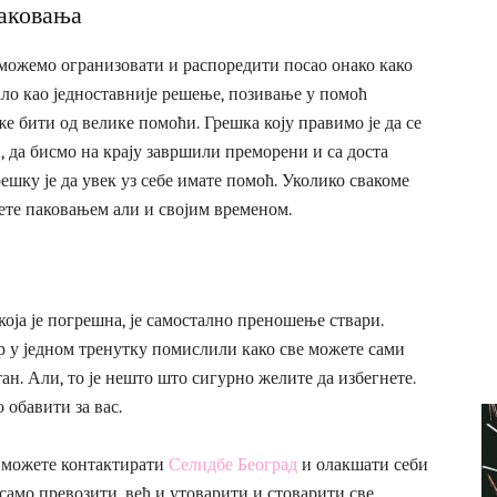
аковања
и можемо огранизовати и распоредити посао онако како
ало као једноставније решење, позивање у помоћ
 бити од велике помоћи. Грешка коју правимо је да се
, да бисмо на крају завршили преморени и са доста
ешку је да увек уз себе имате помоћ. Уколико свакоме
ете паковањем али и својим временом.
 која је погрешна, је самостално преношење ствари.
ар у једном тренутку помислили како све можете сами
ан. Али, то је нешто што сигурно желите да избегнете.
о обавити за вас.
, можете контактирати
Селидбе Београд
и олакшати себи
 само превозити, већ и утоварити и стоварити све