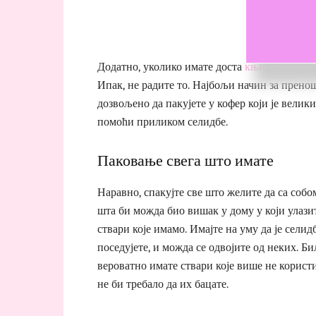
Додатно, уколико имате доста
књига
, сигурн
Ипак, не радите то. Најбољи начин за пренош
дозвољено да пакујете у кофер који је велик
помоћи приликом селидбе.
Паковање свега што имате
Наравно, спакујте све што желите да са собо
шта би можда био вишак у дому у који улазит
ствари које имамо. Имајте на уму да је селид
поседујете, и можда се одвојите од неких. Би
вероватно имате ствари које више не користи
не би требало да их бацате.