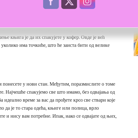
о вам је прва помисао да их спакујете у велике кутије.
ење књига је да их спакујете у кофер. Овде је већ
и уколико има точкиће, што ће заиста бити од велике
м понесете у нови стан. Међутим, поразмислите о томе
е. Најчешће спакујемо све што имамо, без одвајања од
ба идеално време за вас да прођете кроз све ствари које
ло да је то стара одећа, књиге или полица, врло
те и нису вам потребне. Ипак, иако се одвајате од њих,