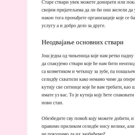
Старе ствари увек можете донирати или покл
својим пријатељима да ли би они желели да у
након тога пронађите организације које се 
услугу а и добро дело за друге.
Неодвајање основних ствари
Још једна од чињеница које нам ретко падну н
да спакујемо ствари које ће нам бити неопхо
са козметиком и четкицу за зубе, па пошаљем
селидбу схватили како немамо чиме да оперем
кутију све ситнице које ће вам требати, као 
имате уз вас. То је кутија коју ћете спаковат
нови стан.
Обезбедите сву помоћ коју можете добити, и
правимо приликом селидбе нису велике, али 
не покушамо да их заобиђемо?