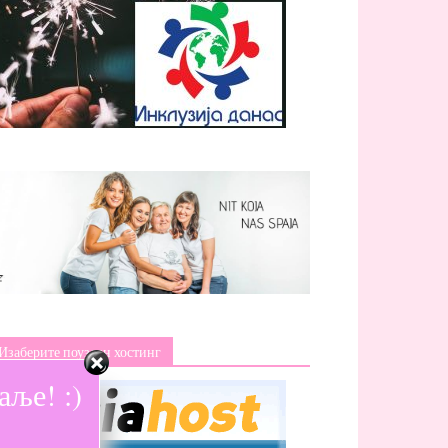
Изаберите поуздан хостинг
ље! :)