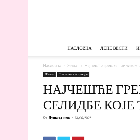
НАСЛОВНА
ЛЕПЕ ВЕСТИ
И
Насловна
Живот
Најчешће грешке приликом с
Живот
Топличанка истражује
НАЈЧЕШЋЕ ГР
СЕЛИДБЕ КОЈЕ 
Од
Душа од жене
-
13/06/2022