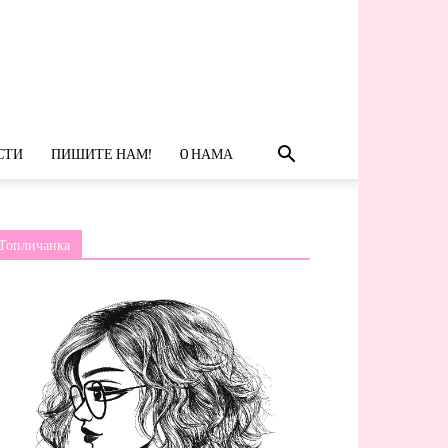
СТИ
ПИШИТЕ НАМ!
O НАМА
Топличанка