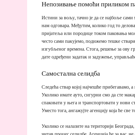
Непозивање помоћи приликом п
Истини за вољу, тачно је да се најбоље сам
нам одговара. Међутим, колико год то делов
пријатеља или породице током паковања може
често сами пакујемо, подижемо тешке ствари
изгубљеног времена. Стога, решење за ову гр
дате одређени задатак и задужење, управљаћ
Самостална селидба
Следећа ствар којој најчешће прибегавамо, а
Уколико имате ауто, сигурни смо да сте мак
спаковати у њега и транспортовати у нови ст
Уместо тога, ангажујте агенцију која ће све т
Уколико се налазите на територији Београда
читав процес селидбе. Агенција ће за вас, не