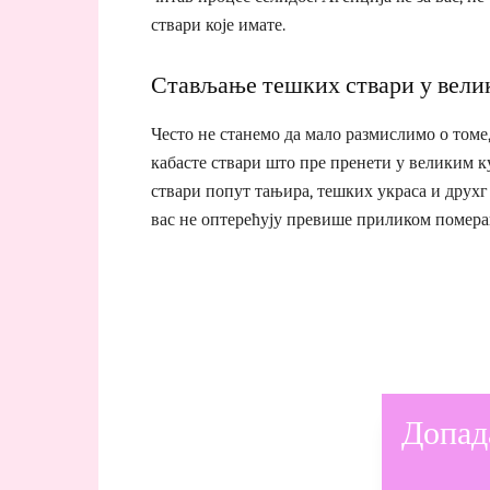
ствари које имате.
Стављање тешких ствари у велик
Често не станемо да мало размислимо о томе,
кабасте ствари што пре пренети у великим к
ствари попут тањира, тешких украса и друхг 
вас не оптерећују превише приликом помер
Допад