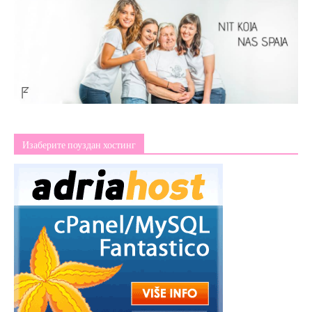
Изаберите поуздан хостинг