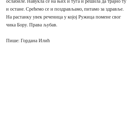
ослабиле. Навукла се на њих и туга и решила да трајно ту
и остане. Срећемо се и поздрављамо, питамо за здравље.
На растанку увек реченица у којој Ружица помене свог
чика Бору. Права љубав.
Пише: Гордана Илић