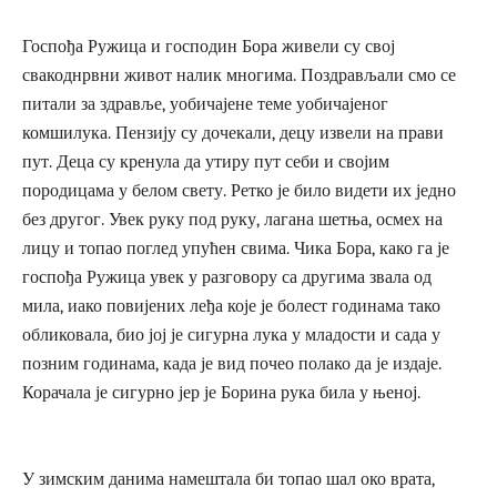
Госпођа Ружица и господин Бора живели су свој
свакоднрвни живот налик многима. Поздрављали смо се
питали за здравље, уобичајене теме уобичајеног
комшилука. Пензију су дочекали, децу извели на прави
пут. Деца су кренула да утиру пут себи и својим
породицама у белом свету. Ретко је било видети их једно
без другог. Увек руку под руку, лагана шетња, осмех на
лицу и топао поглед упућен свима. Чика Бора, како га је
госпођа Ружица увек у разговору са другима звала од
мила, иако повијених леђа које је болест годинама тако
обликовала, био јој је сигурна лука у младости и сада у
позним годинама, када је вид почео полако да је издаје.
Корачала је сигурно јер је Борина рука била у њеној.
У зимским данима намештала би топао шал око врата,