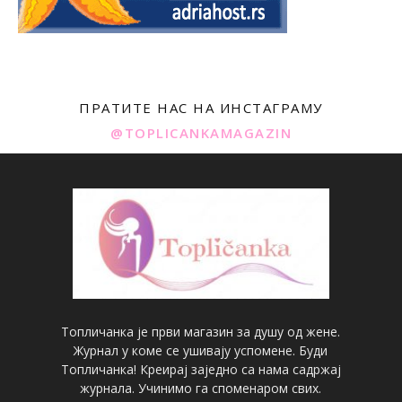
ПРАТИТЕ НАС НА ИНСТАГРАМУ
@TOPLICANKAMAGAZIN
Топличанка је први магазин за душу од жене.
Журнал у коме се ушивају успомене. Буди
Топличанка! Креирај заједно са нама садржај
журнала. Учинимо га споменаром свих.