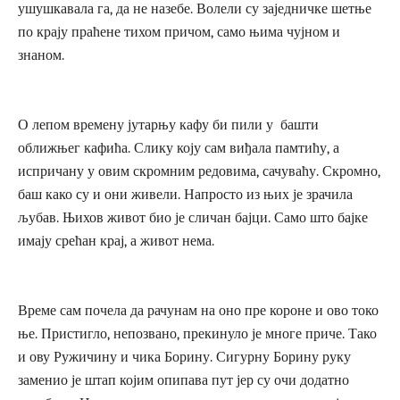
ушушкавала га, да не назебе. Волели су заједничке шетње
по крају праћене тихом причом, само њима чујном и
знаном.
О лепом времену јутарњу кафу би пили у башти
оближњег кафића. Слику коју сам виђала памтићу, а
испричану у овим скромним редовима, сачуваћу. Скромно,
баш како су и они живели. Напросто из њих је зрачила
љубав. Њихов живот био је сличан бајци. Само што бајке
имају срећан крај, а живот нема.
Време сам почела да рачунам на оно пре короне и ово токо
ње. Пристигло, непозвано, прекинуло је многе приче. Тако
и ову Ружичину и чика Борину. Сигурну Борину руку
заменио је штап којим опипава пут јер су очи додатно