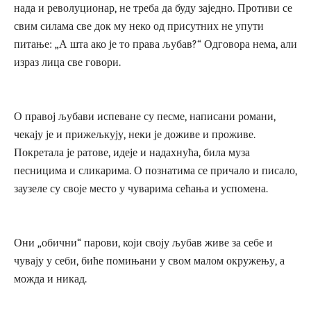
нада и револуционар, не треба да буду заједно. Противи се
свим силама све док му неко од присутних не упути
питање: „А шта ако је то права љубав?“ Одговора нема, али
израз лица све говори.
О правој љубави испеване су песме, написани романи,
чекају је и прижељкују, неки је доживе и проживе.
Покретала је ратове, идеје и надахнућа, била муза
песницима и сликарима. О познатима се причало и писало,
заузеле су своје место у чуварима сећања и успомена.
Они „обични“ парови, који своју љубав живе за себе и
чувају у себи, биће помињани у свом малом окружењу, а
можда и никад.