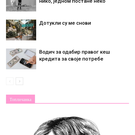
нико, једном постане некo
Дотукли су ме снови
Водич за одабир правог кеш
кредита за своје потребе
Топличанка