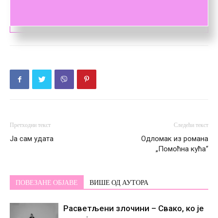
Претходни текст
Следећи текст
Ја сам удата
Одломак из романа
„Помоћна кућа“
ПОВЕЗАНЕ ОБЈАВЕ
ВИШЕ ОД АУТОРА
Расветљени злочини – Свако, ко је