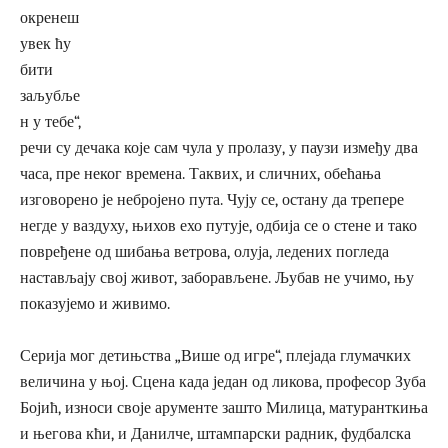
окренеш
увек ћу
бити
заљубље
н у тебе“,
речи су дечака које сам чула у пролазу, у паузи између два
часа, пре неког времена. Таквих, и сличних, обећања
изговорено је небројено пута. Чују се, остану да трепере
негде у ваздуху, њихов ехо путује, одбија се о стене и тако
повређене од шибања ветрова, олуја, ледених погледа
настављају свој живот, заборављене. Љубав не учимо, њу
показујемо и живимо.
Серија мог детињства „Више од игре“, плејада глумачких
величина у њој. Сцена када један од ликова, професор Зуба
Бојић, износи своје арументе зашто Милица, матуранткиња
и његова кћи, и Данилче, штампарски радник, фудбалска