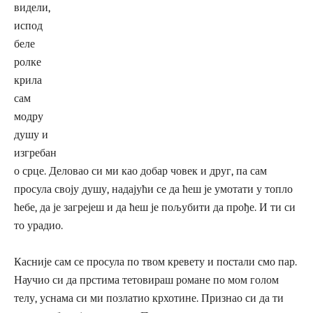
видели,
испод
беле
ролке
крила
сам
модру
душу и
изгребан
о срце. Деловао си ми као добар човек и друг, па сам
просула своју душу, надајући се да ћеш је умотати у топло
ћебе, да је загрејеш и да ћеш је пољубити да прође. И ти си
то урадио.
Касније сам се просула по твом кревету и постали смо пар.
Научио си да прстима тетовираш романе по мом голом
телу, уснама си ми позлатио крхотине. Признао си да ти