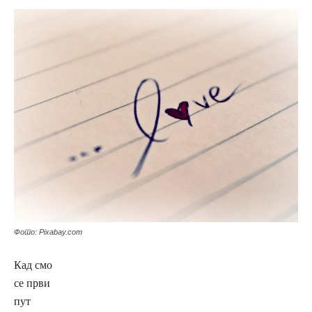
Фото: Pixabay.com
Кад смо
се први
пут