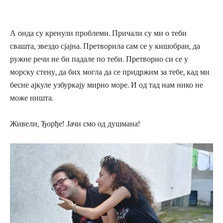
А онда су кренули проблеми. Причали су ми о теби
свашта, звездо сјајна. Претворила сам се у кишобран, да
ружне речи не би падале по теби. Претворио си се у
морску стену, да бих могла да се придржим за тебе, кад ми
бесне ајкуле узбуркају мирно море. И од тад нам нико не
може ништа.
Живели, Ђорђе! Јачи смо од душмана!