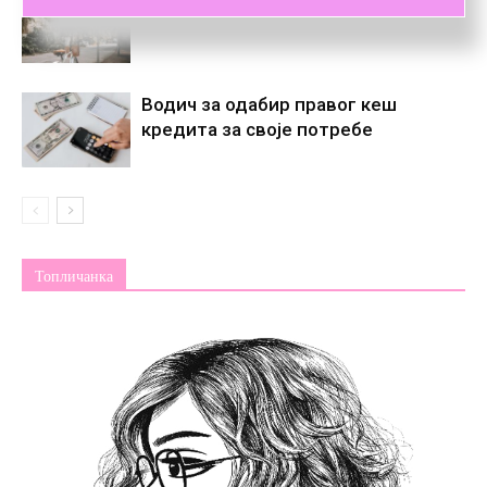
Дотукли су ме снови
Водич за одабир правог кеш
кредита за своје потребе
Топличанка