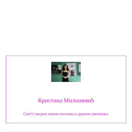
Кристина Милошевић
Све(т) видим очима песника и душом уметника.