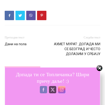
Претходни текст
Следећи текст
Дани на пола
АХМЕТ МУРАТ: ДОПАДА МИ
СЕ БЕОГРАД И ЧЕСТО
ДОЛАЗИМ У СРБИЈУ
ПОВЕЗАНЕ ОБЈАВЕ
ВИШЕ ОД АУТОРА
Допада ти се Топличанка? Шири
причу даље! :)
Расветљени злочини – Свако, ко је
нико, једном постане некo