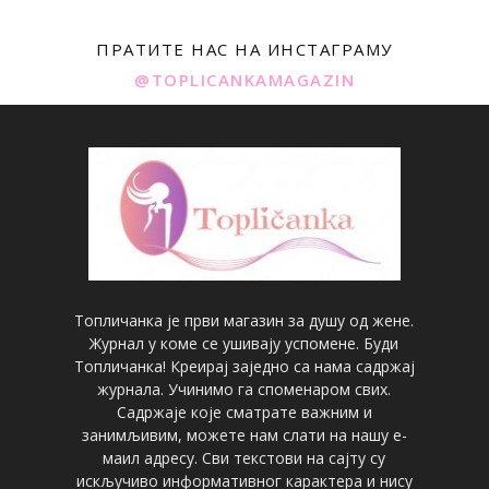
ПРАТИТЕ НАС НА ИНСТАГРАМУ
@TOPLICANKAMAGAZIN
Топличанка је први магазин за душу од жене.
Журнал у коме се ушивају успомене. Буди
Топличанка! Креирај заједно са нама садржај
журнала. Учинимо га споменаром свих.
Садржаје које сматрате важним и
занимљивим, можете нам слати на нашу е-
маил адресу. Сви текстови на сајту су
искључиво информативног карактера и нису