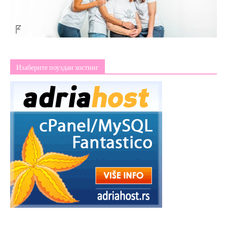
Изаберите поуздан хостинг