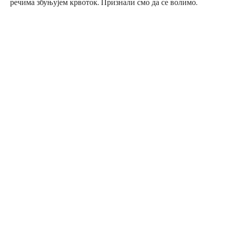
речима збуњујем крвоток. Признали смо да се волимо.