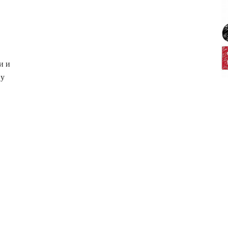
и и
ју