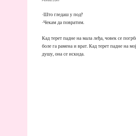
-Што гледаш у под?
-Чекам да повратим.
Кад терет падне на мала леђа, човек се погрб
боле га рамена и врат. Кад терет падне на мо
душу, она се искида.