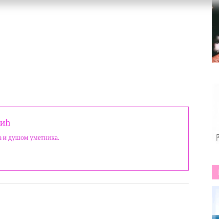
ић
а и душом уметника.