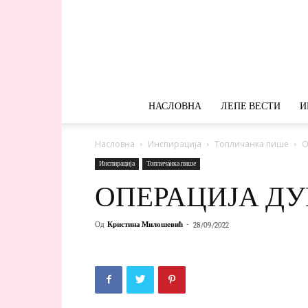
НАСЛОВНА
ЛЕПЕ ВЕСТИ
И
Насловна
Инспирација
Топличанка пише
О
Инспирација
Топличанка пише
ОПЕРАЦИЈА Д
Од
Кристина Милошевић
-
28/09/2022