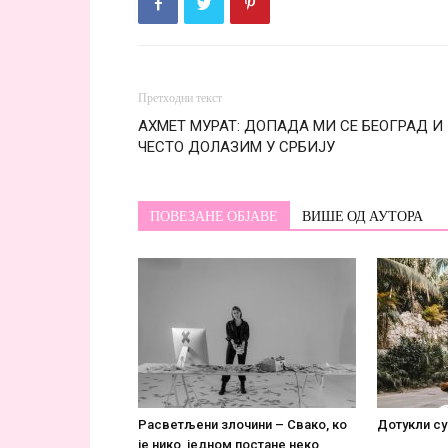
Претходни текст
АХМЕТ МУРАТ: ДОПАДА МИ СЕ БЕОГРАД И
ЧЕСТО ДОЛАЗИМ У СРБИЈУ
ПОВЕЗАНЕ ОБЈАВЕ
ВИШЕ ОД АУТОРА
Расветљени злочини – Свако, ко
Дотукли су
је нико, једном постане некo