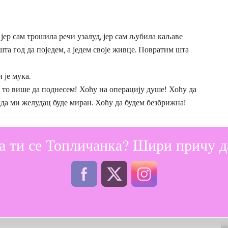
 јер сам трошила речи узалуд, јер сам љубила каљаве
шта год да поједем, а једем своје живце. Повратим шта
 је мука.
у то више да поднесем! Хоћу на операцију душе! Хоћу да
, да ми желудац буде миран. Хоћу да будем безбрижна!
а ти се Топличанка? Шири причу да
и су ми:
)волиш, дозволиш и пустиш да оде. И то понављаш сваки