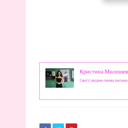
Кристина Милошев
Све(т) видим очима песник