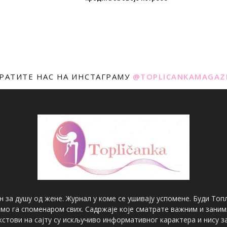
РАТИТЕ НАС НА ИНСТАГРАМУ
@TOPLICANKAMAGAZ
н за душу од жене. Журнал у коме се ушивају успомене. Буди Топл
имо га споменаром свих. Садржаје које сматрате важним и зани
екстови на сајту су искључиво информативног карактера и нису