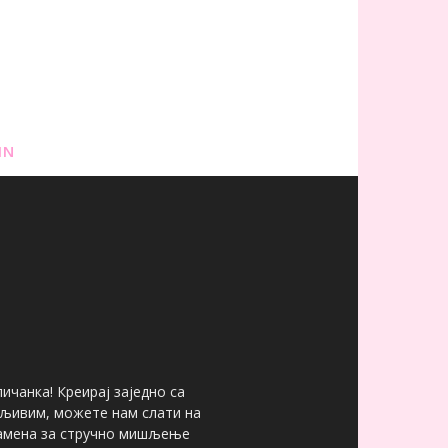
IN
ичанка! Креирај заједно са
мљивим, можете нам слати на
 замена за стручно мишљење