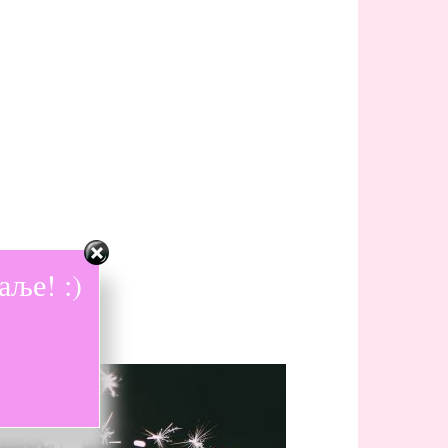
ље! :)