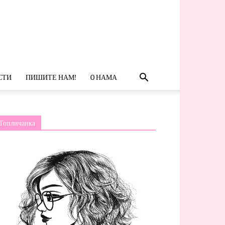
СТИ
ПИШИТЕ НАМ!
O НАМА
Топличанка