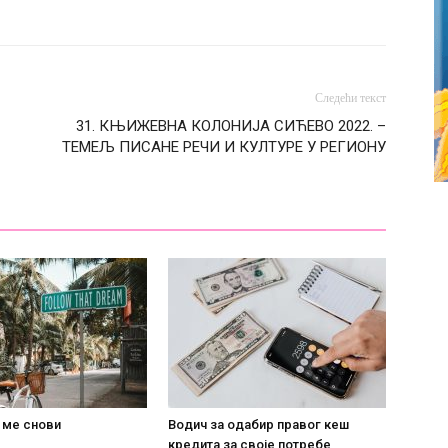
Следећи текст
31. КЊИЖЕВНА КОЛОНИЈА СИЋЕВО 2022. –
ТЕМЕЉ ПИСАНЕ РЕЧИ И КУЛТУРЕ У РЕГИОНУ
 ме снови
Водич за одабир правог кеш
кредита за своје потребе