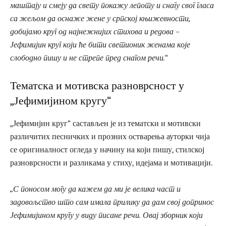
маштају и смеју да свету покажу лепоту и снагу свог гласа
са жељом да оснаже жене у српској књижевности,
добијамо круг од најнежнијих стихова и редова –
Јефимијин круг који ће бити светионик женама које
слободно пишу и не стрепе пред снагом речи.“
Тематска и мотивска разноврсност у
„Јефимијином кругу“
„Јефимијин круг“ састављен је из тематски и мотивски
различитих песничких и прозних остварења ауторки чија
се оригиналност огледа у начину на који пишу, стилској
разноврсности и разликама у стиху, идејама и мотивацији.
„С поносом могу да кажем да ми је велика част и
задовољство што сам имала прилику да дам свој допринос
Јефимијином кругу у виду писане речи. Овај зборник који