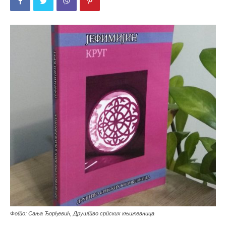
Фото: Сања Ђорђевић, Друштво српских књижевница