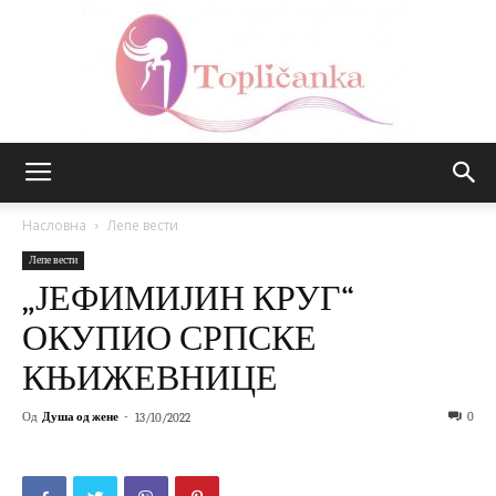
Топличанка
Насловна
Лепе вести
Лепе вести
„ЈЕФИМИЈИН КРУГ“
ОКУПИО СРПСКЕ
КЊИЖЕВНИЦЕ
Од
Душа од жене
-
0
13/10/2022