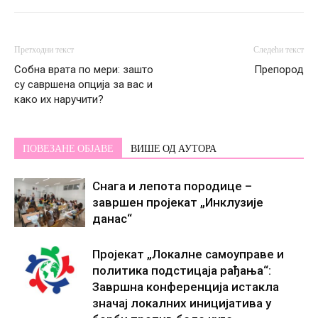
Претходни текст
Следећи текст
Собна врата по мери: зашто
Препород
су савршена опција за вас и
како их наручити?
ПОВЕЗАНЕ ОБЈАВЕ
ВИШЕ ОД АУТОРА
Снага и лепота породице –
завршен пројекат „Инклузије
данас“
Пројекат „Локалне самоуправе и
политика подстицаја рађања“:
Завршна конференција истакла
значај локалних иницијатива у