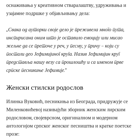
оснаживања у креативном стваралаштву, удруживања и
узајамне подршке у објављивању дела:
„Свака од ауторки своје дело је преживела много пута,
инспирисана оним што је оставило емоцију или мисао
жељне да се преточе у реч, у песму, у причу – који су
постали део Јефимијиног круга. Назив Јефимијин круг
представља нашу везу са прошлошћу и са именом прве
српске песникиње Јефимије.“
Женски стилски родослов
Илинка Вуковић, песникиња из Београда, придружује се
Миленковићевој називајући зборник женским лирским
родословом, својеврсном, оригиналном и модерном
антологијом српског женског песништва и кратке поетске
прозе: