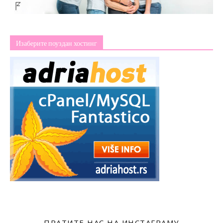
Изаберите поуздан хостинг
ПРАТИТЕ НАС НА ИНСТАГРАМУ