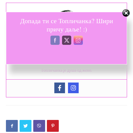
Допада ти се Топличанка? Шири
причу даље! :)
Душа од жене
Топличанка је душа од жене.