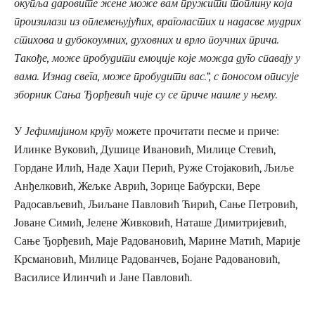
окупља даровите жене може вам пружити топлину која
произилази из оплемењујућих, враголастих и надасве мудрих
стихова и дубокоумних, духовних и врло поучних прича.
Такође, може пробудити емоције које можда дуго спавају у
вама. Изнад свега, може пробудити вас.“, с поносом описује
зборник Сања Ђорђевић чије су се приче нашле у њему.
У
Јефимијином кругу
можете прочитати песме и приче:
Илинке Вуковић, Душице Ивановић, Милице Стевић,
Гордане Илић, Наде Хаџи Перић, Руже Стојаковић, Љиље
Анђелковић, Жељке Аврић, Зорице Бабурски, Вере
Радосављевић, Љиљане Павловић Ћирић, Сање Петровић,
Јоване Симић, Јелене Живковић, Наташе Димитријевић,
Сање Ђорђевић, Маје Радовановић, Марине Матић, Марије
Крсмановић, Милице Радованчев, Бојане Радовановић,
Василисе Илинчић и Јане Павловић.