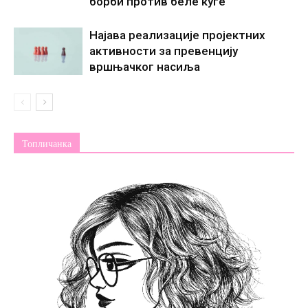
борби против беле куге
Најава реализације пројектних
активности за превенцију
вршњачког насиља
Топличанка