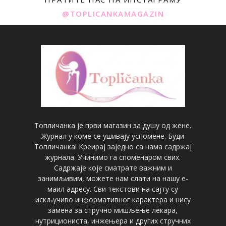
@TOPLICANKAMAGAZIN
Топличанка је први магазин за душу од жене.
Журнал у коме се ушивају успомене. Буди
Топличанка! Креирај заједно са нама садржај
журнала. Учинимо га споменаром свих.
Садржаје које сматрате важним и
занимљивим, можете нам слати на нашу е-
маил адресу. Сви текстови на сајту су
искључиво информативног карактера и нису
замена за стручно мишљење лекара,
нутрициониста, инжењера и других стручних