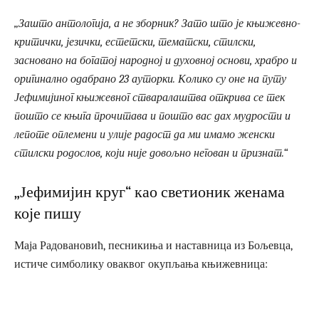
„Зашто антологија, а не зборник? Зато што је књижевно-
критички, језички, естетски, тематски, стилски,
засновано на богатој народној и духовној основи, храбро и
оригинално одабрано 23 ауторки. Колико су оне на путу
Јефимијиног књижевног стваралаштва открива се тек
пошто се књига прочитава и пошто вас дах мудрости и
лепоте оплемени и улије радост да ми имамо женски
стилски родослов, који није довољно негован и признат.“
„Јефимијин круг“ као светионик женама
које пишу
Маја Радовановић, песникиња и наставница из Бољевца,
истиче симболику оваквог окупљања књижевница: