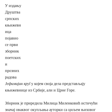
У издању
Друштва
српских
књижевн
ица
појавио
се први
зборник
поетских
и
прозних
радова
Јефимијин круг
у којем своја дела представљају
књижевнице из Србије, али и Црне Горе.
Зборник је приредила Милица Миленковић истичући
значај оваквог окупљања ауторки са циљем њиховог