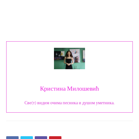
Кристина Милошевић
Све(т) видим очима песника и душом уметника.