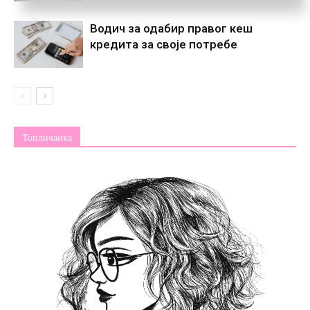
Водич за одабир правог кеш
кредита за своје потребе
Топличанка