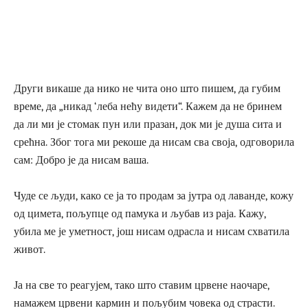
Други викаше да нико не чита оно што пишем, да губим
време, да „никад ‘леба нећу видети“. Кажем да не бринем
да ли ми је стомак пун или празан, док ми је душа сита и
срећна. Због тога ми рекоше да нисам сва своја, одговорила
сам: Добро је да нисам ваша.
Чуде се људи, како се ја то продам за јутра од лаванде, кожу
од цимета, пољупце од памука и љубав из раја. Кажу,
убила ме је уметност, још нисам одрасла и нисам схватила
живот.
Ја на све то реагујем, тако што ставим црвене наочаре,
намажем црвени кармин и пољубим човека од страсти.