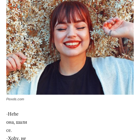
Pexels.com
-Неће
она, шали
се.
-Хоћу, не