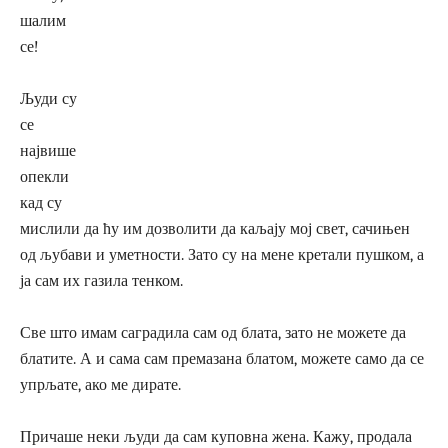
шалим
се!
Људи су
се
највише
опекли
кад су
мислили да ћу им дозволити да каљају мој свет, сачињен
од љубави и уметности. Зато су на мене кретали пушком, а
ја сам их газила тенком.
Све што имам саградила сам од блата, зато не можете да
блатите. А и сама сам премазана блатом, можете само да се
упрљате, ако ме дирате.
Причаше неки људи да сам куповна жена. Кажу, продала