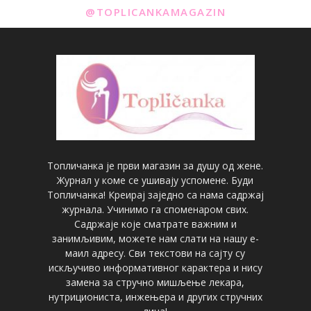
@TOPLICANKAMAGAZIN
Топличанка је први магазин за душу од жене.
Журнал у коме се ушивају успомене. Буди
Топличанка! Креирај заједно са нама садржај
журнала. Учинимо га споменаром свих.
Садржаје које сматрате важним и
занимљивим, можете нам слати на нашу е-
маил адресу. Сви текстови на сајту су
искључиво информативног карактера и нису
замена за стручно мишљење лекара,
нутрициониста, инжењера и других стручних