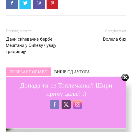
Претходни текст
Следећи текст
Дани сићевачке бербе –
Волела бих
Мештани у Сићеву чувају
традицију
ПОВЕЗАНЕ ОБЈАВЕ
ВИШЕ ОД АУТОРА
Допада ти се Топличанка? Шири
Расветљени злочини – Свако, ко је
причу даље! :)
нико, једном постане некo
Дотукли су ме снови