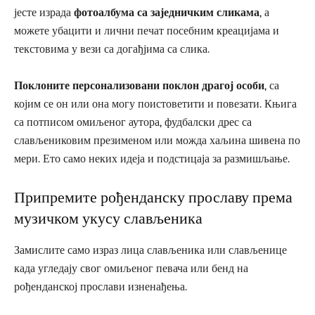
јесте израда
фотоалбума са заједничким сликама
, а
можете убацити и лични печат посебним креацијама и
текстовима у вези са догађјима са слика.
Поклоните персонализовани поклон драгој особи
, са
којим се он или она могу поистоветити и повезати. Књига
са потписом омиљеног аутора, фудбалски дрес са
слављениковим презименом или можда хаљина шивена по
мери. Ето само неких идеја и подстицаја за размишљање.
Припремите рођенданску прославу према
музичком укусу слављеника
Замислите само израз лица слављеника или слављенице
када угледају свог омиљеног певача или бенд на
рођенданској прослави изненађења.