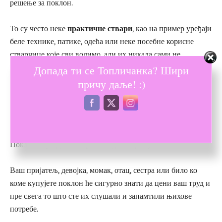
решење за поклон.
То су често неке
практичне ствари
, као на пример уређаји
беле технике, патике, одећа или неке посебне корисне
стварчице које сви волимо, али их никада сами не
Допада ти се Топличанка? Шири
купујемо.
причу даље! :)
Често су то лепо декорисани роковници, парферми, геџети,
купони за масажу, одлазак у спа, књиге и друге
интересантне ситнице
које са уживањем користимо.
Поклони су идеална прилика да их добијемо.
Ваш пријатељ, девојка, момак, отац, сестра или било ко
коме купујете поклон ће сигурно знати да цени ваш труд и
пре свега то што сте их слушали и запамтили њихове
потребе.