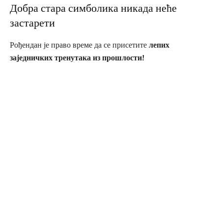
Добра стара симболика никада неће
застарети
Рођендан је право време да се присетите
лепих
заједничких тренутака из прошлости!