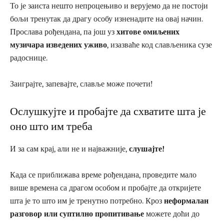
То је заиста нешто непроцењиво и верујемо да не постоји
бољи тренутак да драгу особу изненадите на овај начин.
Прослава рођендана, па још уз
хитове омиљених
музичара изведених уживо
, изазваће код слављеника сузе
радоснице.
Заиграјте, запевајте, славље може почети!
Ослушкујте и пробајте да схватите шта је
оно што им треба
И за сам крај, али не и најважније,
слушајте!
Када се приближава време рођендана, проведите мало
више времена са драгом особом и пробајте да откријете
шта је то што им је тренутно потребно. Кроз
неформалан
разговор или суптилно пропитивање
можете доћи до