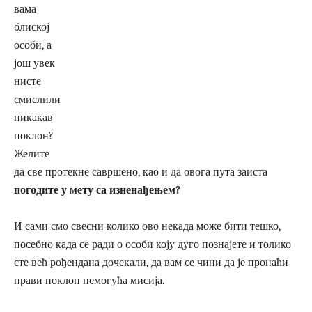
вама
блиској
особи, а
још увек
нисте
смислили
никакав
поклон?
Желите
да све протекне савршено, као и да овога пута заиста
погодите у мету са изненађењем?
И сами смо свесни колико ово некада може бити тешко,
посебно када се ради о особи коју дуго познајете и толико
сте већ рођендана дочекали, да вам се чини да је пронаћи
прави поклон немогућа мисија.