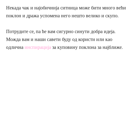
Некада чак и најобичнија ситница може бити много већи
поклон и дража успомена него нешто велико и скупо.
Потрудите се, па ће вам сигурно синути добра идеја.
Можда вам и наши савети буду од користи или као
одлична
инспирација
за куповину поклона за најближе.