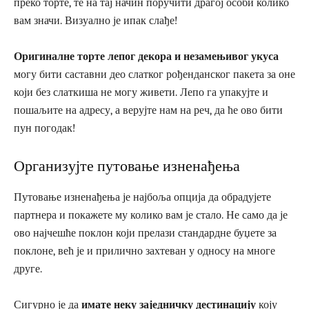
преко торте, те на тај начин поручити драгој особи колико
вам значи. Визуално је ипак слађе!
Оригиналне торте лепог декора и незамењивог укуса
могу бити саставни део слатког рођенданског пакета за оне
који без слаткиша не могу живети. Лепо га упакујте и
пошаљите на адресу, а верујте нам на реч, да ће ово бити
пун погодак!
Организујте путовање изненађења
Путовање изненађења је најбоља опција да обрадујете
партнера и покажете му колико вам је стало. Не само да је
ово најчешће поклон који прелази стандардне буџете за
поклоне, већ је и прилично захтеван у односу на многе
друге.
Сигурно је да
имате неку заједничку дестинацију
коју