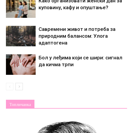
Како организовати женски дан за
куповину, кафу и опуштање?
Савремени живот и потреба за
природним балансом: Улога
адаптогена
Бол у леђима који се шири: сигнал
да кичма трпи
Топличанка