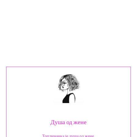
Душа од жене
Топличанка је душа од жене.