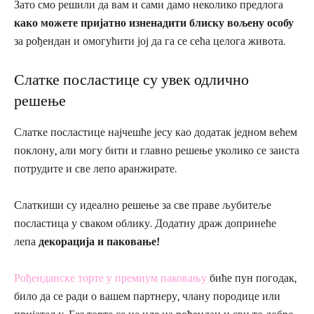
Зато смо решили да вам и сами дамо неколико предлога
како можете пријатно изненадити блиску вољену особу
за рођендан и омогућити јој да га се сећа целога живота.
Слатке посластице су увек одлично
решење
Слатке посластице најчешће јесу као додатак једном већем
поклону, али могу бити и главно решење уколико се заиста
потрудите и све лепо аранжирате.
Слаткиши су идеално решење за све праве љубитеље
посластица у сваком облику. Додатну драж допринеће
лепа
декорација и паковање!
Рођенданске торте у премиум паковању
биће пун погодак,
било да се ради о вашем партнеру, члану породице или