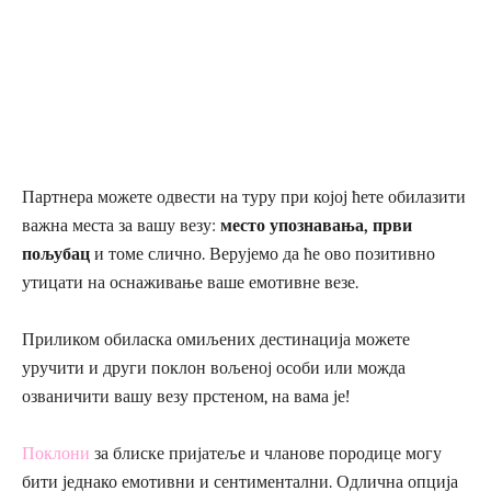
Партнера можете одвести на туру при којој ћете обилазити
важна места за вашу везу:
место упознавања, први
пољубац
и томе слично. Верујемо да ће ово позитивно
утицати на оснаживање ваше емотивне везе.
Приликом обиласка омиљених дестинација можете
уручити и други поклон вољеној особи или можда
озваничити вашу везу прстеном, на вама је!
Поклони
за блиске пријатеље и чланове породице могу
бити једнако емотивни и сентиментални. Одлична опција