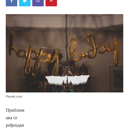
Pexels.com
Приближ
ава се
рођендан