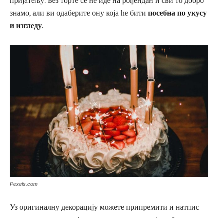
пријатељу. Без торте се не иде на рођендан и сви то добро
знамо, али ви одаберите ону која ће бити
посебна по укусу
и изгледу
.
Pexels.com
Уз оригиналну декорацију можете припремити и натпис