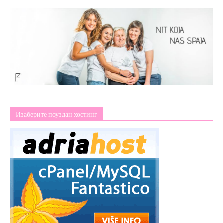
Изаберите поуздан хостинг