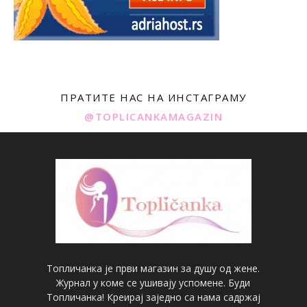
ПРАТИТЕ НАС НА ИНСТАГРАМУ
@TOPLICANKAMAGAZIN
Топличанка је први магазин за душу од жене.
Журнал у коме се ушивају успомене. Буди
Топличанка! Креирај заједно са нама садржај