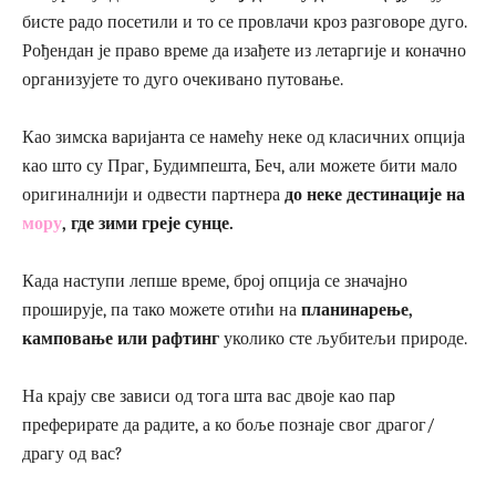
бисте радо посетили и то се провлачи кроз разговоре дуго.
Рођендан је право време да изађете из летаргије и коначно
организујете то дуго очекивано путовање.
Као зимска варијанта се намећу неке од класичних опција
као што су Праг, Будимпешта, Беч, али можете бити мало
оригиналнији и одвести партнера
до неке дестинације на
мору
, где зими греје сунце.
Када наступи лепше време, број опција се значајно
проширује, па тако можете отићи на
планинарење,
камповање или рафтинг
уколико сте љубитељи природе.
На крају све зависи од тога шта вас двоје као пар
преферирате да радите, а ко боље познаје свог драгог/
драгу од вас?