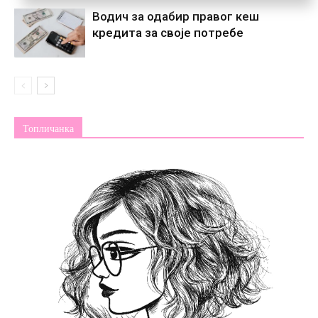
Водич за одабир правог кеш
кредита за своје потребе
Топличанка