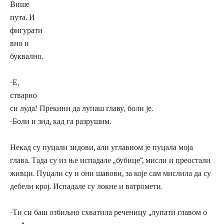
Више
пута. И
фигурати
вно и
буквално.
-Е,
стварно
си луда! Прекини да лупаш главу, боли је.
-Боли и зид, кад га разрушим.
Некад су пуцали зидови, али углавном је пуцала моја
глава. Тада су из ње испадале „бубице“, мисли и преостали
живци. Пуцали су и они шавови, за које сам мислила да су
дебели крој. Испадале су локне и ватромети.
-Ти си баш озбиљно схватила реченицу „лупати главом о