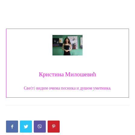
Кристина Милошевић
Све(т) видим очима песника и душом уметника.