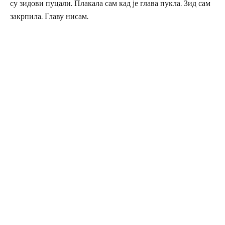
су зидови пуцали. Плакала сам кад је глава пукла. Зид сам
закрпила. Главу нисам.