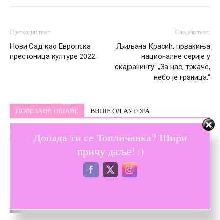
Претходни текст
Следећи текст
Нови Сад као Европска
Љиљана Красић, првакиња
престоница културе 2022.
националне серије у
скајранингу: „За нас, тркаче,
небо је граница.“
ПОВЕЗАНЕ ОБЈАВЕ
ВИШЕ ОД АУТОРА
Допада ти се Топличанка? Шири
Расветљени злочини – Свако, ко је
нико, једном постане некo
причу даље! :)
Дотукли су ме снови