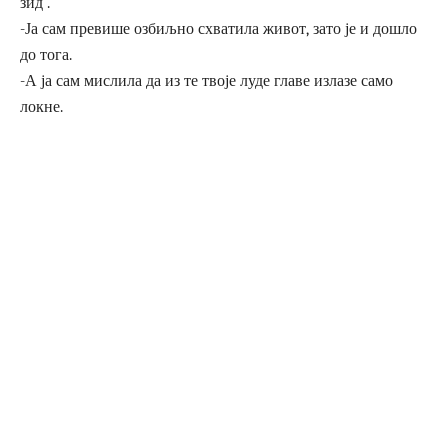
зид“.
-Ја сам превише озбиљно схватила живот, зато је и дошло
до тога.
-А ја сам мислила да из те твоје луде главе излазе само
локне.