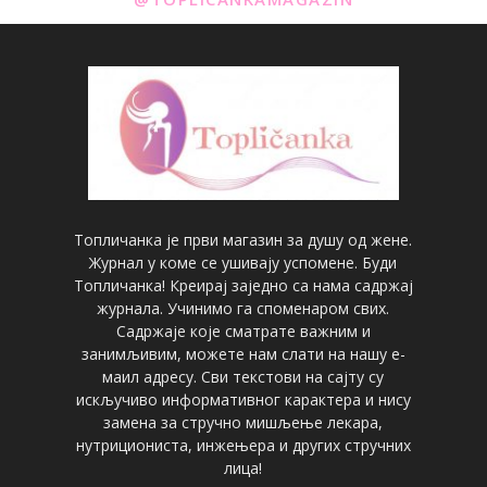
Топличанка је први магазин за душу од жене.
Журнал у коме се ушивају успомене. Буди
Топличанка! Креирај заједно са нама садржај
журнала. Учинимо га споменаром свих.
Садржаје које сматрате важним и
занимљивим, можете нам слати на нашу е-
маил адресу. Сви текстови на сајту су
искључиво информативног карактера и нису
замена за стручно мишљење лекара,
нутрициониста, инжењера и других стручних
лица!