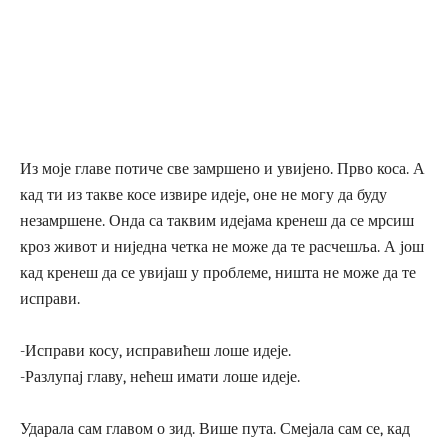
Из моје главе потиче све замршено и увијено. Прво коса. А
кад ти из такве косе извире идеје, оне не могу да буду
незамршене. Онда са таквим идејама кренеш да се мрсиш
кроз живот и ниједна четка не може да те расчешља. А још
кад кренеш да се увијаш у проблеме, ништа не може да те
исправи.
-Исправи косу, исправићеш лоше идеје.
-Разлупај главу, нећеш имати лоше идеје.
Ударала сам главом о зид. Више пута. Смејала сам се, кад