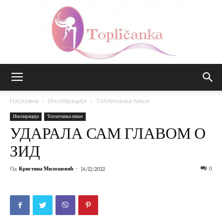
Топличанка
Насловна
Инспирација
Топличанка пише
Инспирација
Топличанка пише
УДАРАЛА САМ ГЛАВОМ О
ЗИД
Од
Кристина Милошевић
-
0
14/12/2022