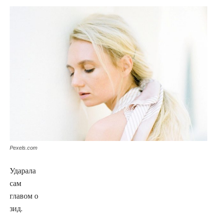
Pexels.com
Ударала
сам
главом о
зид.