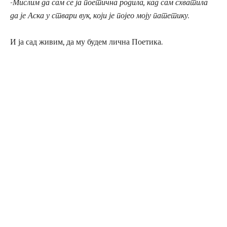
-Мислим да сам се ја поетична родила, кад сам схватила
да је Аска у ствари вук, који је појео моју патетику.
И ја сад живим, да му будем лична Поетика.