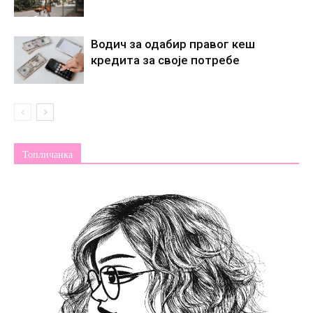
Водич за одабир правог кеш
кредита за своје потребе
Топличанка