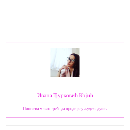
Ивана Ђурковић Којић
Пишчева мисао треба да продире у људске душе.