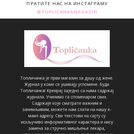
ПРАТИТЕ НАС НА ИНСТАГРАМУ
@TOPLICANKAMAGAZIN
Топличанка је први магазин за душу од жене.
Журнал у коме се ушивају успомене. Буди
Топличанка! Креирај заједно са нама садржај
журнала. Учинимо га споменаром свих.
Садржаје које сматрате важним и
занимљивим, можете нам слати на нашу е-
маил адресу. Сви текстови на сајту су
искључиво информативног карактера и нису
замена за стручно мишљење лекара,