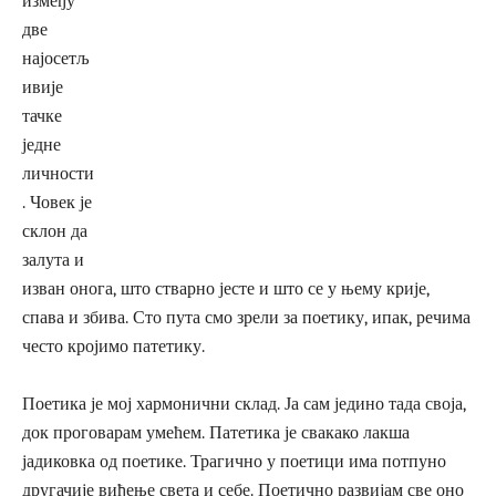
између
две
најосетљ
ивије
тачке
једне
личности
. Човек је
склон да
залута и
изван онога, што стварно јесте и што се у њему крије,
спава и збива. Сто пута смо зрели за поетику, ипак, речима
често кројимо патетику.
Поетика је мој хармонични склад. Ја сам једино тада своја,
док проговарам умећем. Патетика је свакако лакша
јадиковка од поетике. Трагично у поетици има потпуно
другачије виђење света и себе. Поетично развијам све оно