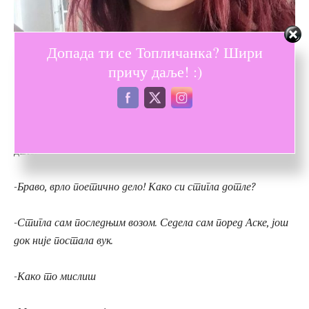
Допада ти се Топличанка? Шири
причу даље! :)
Поетика је наука, која се не савладава и не учи. Она се рађа
као новорођенче и расте као дете, прелазећи из једне фазе у
другу, из другог света у трећи, јер је она први свет.
Поетика не сме да се запоставља. Само се патетика шутне
далеко од куће.
-Браво, врло поетично дело! Како си стигла дотле?
-Стигла сам последњим возом. Седела сам поред Аске, још
док није постала вук.
-Како то мислиш