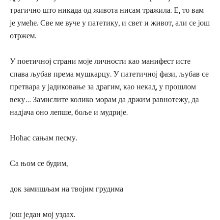
трагично што никада од живота нисам тражила. Е, то вам
је умеће. Све ме вуче у патетику, и свет и живот, али се још
отржем.
У поетичној страни моје личности као манифест исте
спава љубав према мушкарцу. У патетичној фази, љубав се
претвара у јадиковање за драгим, као некад, у прошлом
веку… Замислите колико морам да држим равнотежу, да
надјача оно лепше, боље и мудрије.
Ноћас сањам песму.
Са њом се будим,
док замишљам на твојим грудима
још један мој уздах.