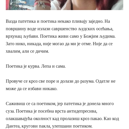
Вазда патетика и поетика некако пливају заједно. На
површину воде излази савршенство људских осећања,
врхунац љубави. Поетика живи само у Божјим људима.
Зато нико, никада, није могао да ми је отме. Није да се
хвалим, али се дичим.
Поетика је курва. Лепа и сама.
Провуче се кроз све поре и долази до разума. Одатле не
може да се избави никако.
Саживиш се са поетиком, јер патетика је донела много
суза. Поетика је посебна врста антидепресива,
олакшавајућа околност кад пролазиш кроз пакао. Као код
Дантеа, кругови пакла, улепшани поетиком.