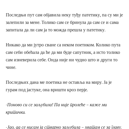
Последњи пут сам објавила неку туђу патетику, па су ми је
залепили за мене. Толико сам се бринула да сам се и сама
запитала да ли сам ја то можда прешла у патетику.
Никако да ми јутро сване са неком поетиком. Колико пута
сам себи обећала да ће да ми буде сапутник, а исто толико
сам изневерила себе. Онда није ни чудно што и други то
чине.
Последњих дана ме поетика не оставља на миру. Ја је
гурам под јастуке, она вришти кроз перје.
-Поново си се заљубила! Па није пролеће – каже ми
критички.
-Јао, да се нисам ја стварно заљубила – хватам се за главу.