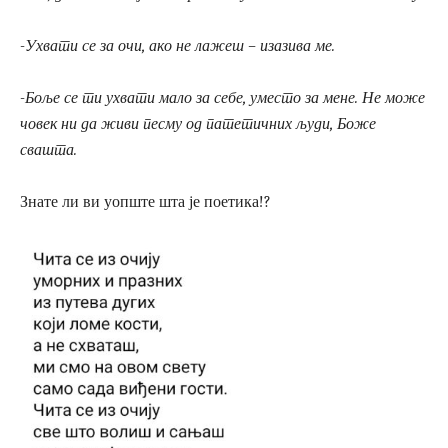
-Ухвати се за очи, ако не лажеш – изазива ме.
-Боље се ти ухвати мало за себе, уместо за мене. Не може
човек ни да живи песму од патетичних људи, Боже
свашта.
Знате ли ви уопште шта је поетика!?