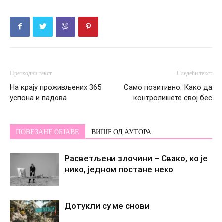
Претходни текст
Следећи текст
На крају проживљених 365
Само позитивно: Како да
успона и падова
контролишете свој бес
ПОВЕЗАНЕ ОБЈАВЕ
ВИШЕ ОД АУТОРА
Расветљени злочини – Свако, ко је
нико, једном постане некo
Дотукли су ме снови