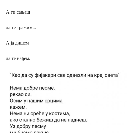
А ти сањаш
да те тражим…
А ја дишем
да те нађем.