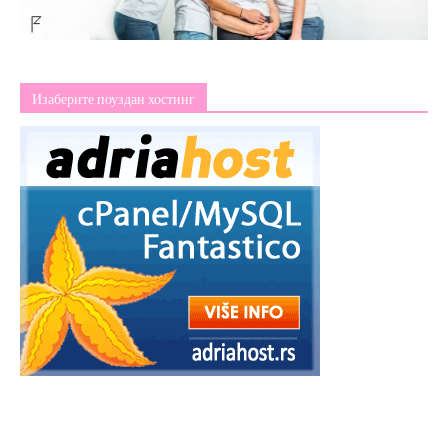
Изаберите поуздан хостинг