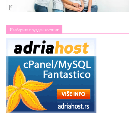
Изаберите поуздан хостинг