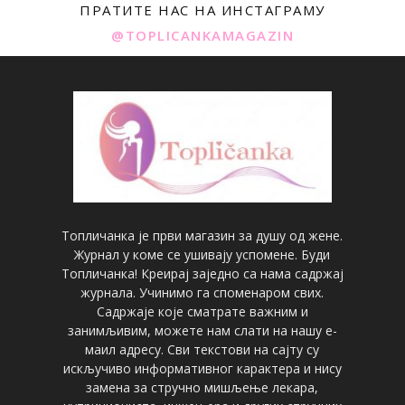
ПРАТИТЕ НАС НА ИНСТАГРАМУ
@TOPLICANKAMAGAZIN
Топличанка је први магазин за душу од жене.
Журнал у коме се ушивају успомене. Буди
Топличанка! Креирај заједно са нама садржај
журнала. Учинимо га споменаром свих.
Садржаје које сматрате важним и
занимљивим, можете нам слати на нашу е-
маил адресу. Сви текстови на сајту су
искључиво информативног карактера и нису
замена за стручно мишљење лекара,