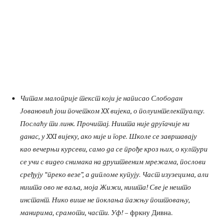
Читам малоприје текст који је написао Слободан
Јовановић још почетком XX вијека, о полуинтелектуалцу.
Послаћу ти линк. Прочитај. Ништа није другачије ни
данас, у XXI вијеку, ако није и горе. Школе се завршавају
као вечерњи курсеви, само да се прође кроз њих, о култури
се учи с видео снимака на друштвеним мрежама, послови
сређују “преко везе”, а дипломе купују. Част изузецима, али
ништа ово не ваља, моја Жижи, ништа! Све је нешто
инстант. Нико више не поклања пажњу поштовању,
манирима, срамоти, части. Уф!
– фркну Дивна.