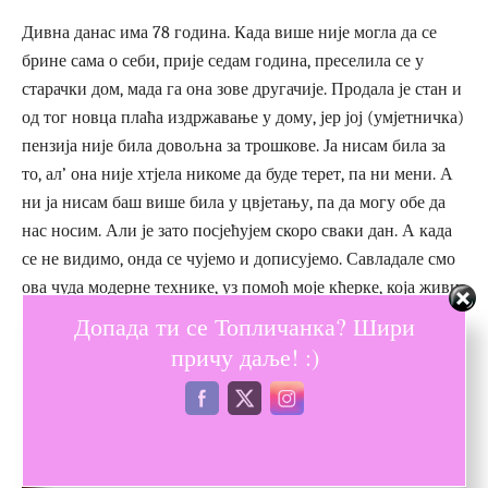
Дивна данас има 78 година. Када више није могла да се
брине сама о себи, прије седам година, преселила се у
старачки дом, мада га она зове другачије. Продала је стан и
од тог новца плаћа издржавање у дому, јер јој (умјетничка)
пензија није била довољна за трошкове. Ја нисам била за
то, ал’ она није хтјела никоме да буде терет, па ни мени. А
ни ја нисам баш више била у цвјетању, па да могу обе да
нас носим. Али је зато посјећујем скоро сваки дан. А када
се не видимо, онда се чујемо и дописујемо. Савладале смо
ова чуда модерне технике, уз помоћ моје кћерке, која живи
у Единбургу, па “шерујемо”, “лајкујемо”, зовемо се на видео
Допада ти се Топличанка? Шири
позив и међусобно коментаришемо.
причу даље! :)
А позориште?