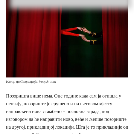
Извор фотографије: freepik.com
Позоришта више нема. Оне године када сам ја отишла у
пензију, позориште је срушено и на његовом мјесту
направљена нова стамбено – пословна зграда, под
изговором да ће направити ново, веће и љепше позориште
на другој, прикладнијој локацији. Шта је то прикладније од