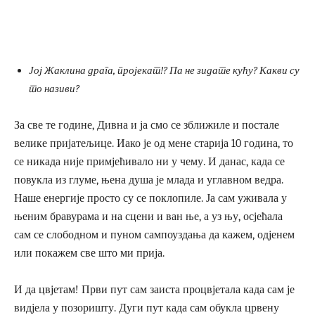
Јој Жаклина драга, пројекат!? Па не зидате кућу? Какви су
то називи?
За све те године, Дивна и ја смо се зближиле и постале
велике пријатељице. Иако је од мене старија 10 година, то
се никада није примјећивало ни у чему. И данас, када се
повукла из глуме, њена душа је млада и углавном ведра.
Наше енергије просто су се поклопиле. Ја сам уживала у
њеним бравурама и на сцени и ван ње, а уз њу, осјећала
сам се слободном и пуном сампоуздања да кажем, одјенем
или покажем све што ми прија.
И да цвјетам! Први пут сам заиста процвјетала када сам је
видјела у позоришту. Дуги пут када сам обукла црвену