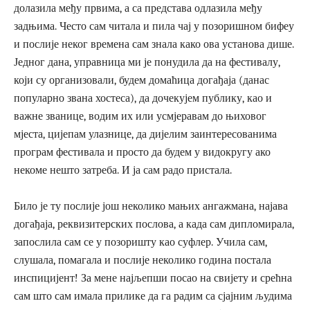
долазила међу првима, а са представа одлазила међу
задњима. Често сам читала и пила чај у позоришном бифеу
и послије неког времена сам знала како ова установа дише.
Једног дана, управница ми је понудила да на фестивалу,
који су организовали, будем домаћица догађаја (данас
популарно звана хостеса), да дочекујем публику, као и
важне званице, водим их или усмјеравам до њиховог
мјеста, цијепам улазнице, да дијелим заинтересованима
програм фестивала и просто да будем у видокругу ако
некоме нешто затреба. И ја сам радо пристала.
Било је ту послије још неколико мањих ангажмана, најава
догађаја, реквизитерских послова, а када сам дипломирала,
запослила сам се у позоришту као суфлер. Учила сам,
слушала, помагала и послије неколико година постала
инспицијент! За мене најљепши посао на свијету и срећна
сам што сам имала прилике да га радим са сјајним људима