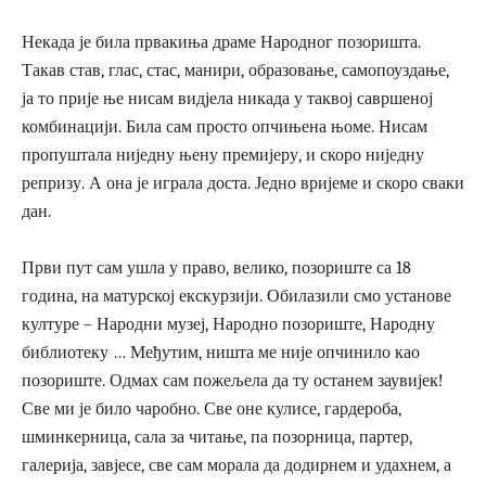
Некада је била првакиња драме Народног позоришта.
Такав став, глас, стас, манири, образовање, самопоуздање,
ја то прије ње нисам видјела никада у таквој савршеној
комбинацији. Била сам просто опчињена њоме. Нисам
пропуштала ниједну њену премијеру, и скоро ниједну
репризу. А она је играла доста. Једно вријеме и скоро сваки
дан.
Први пут сам ушла у право, велико, позориште са 18
година, на матурској екскурзији. Обилазили смо установе
културе – Народни музеј, Народно позориште, Народну
библиотеку … Међутим, ништа ме није опчинило као
позориште. Одмах сам пожељела да ту останем заувијек!
Све ми је било чаробно. Све оне кулисе, гардероба,
шминкерница, сала за читање, па позорница, партер,
галерија, завјесе, све сам морала да додирнем и удахнем, а