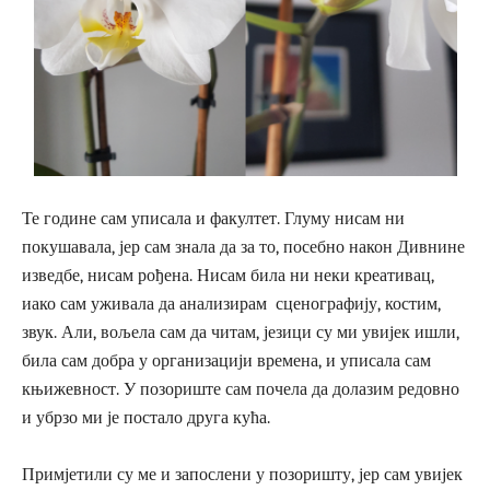
Те године сам уписала и факултет. Глуму нисам ни
покушавала, јер сам знала да за то, посебно након Дивнине
изведбе, нисам рођена. Нисам била ни неки креативац,
иако сам уживала да анализирам сценографију, костим,
звук. Али, вољела сам да читам, језици су ми увијек ишли,
била сам добра у организацији времена, и уписала сам
књижевност. У позориште сам почела да долазим редовно
и убрзо ми је постало друга кућа.
Примјетили су ме и запослени у позоришту, јер сам увијек