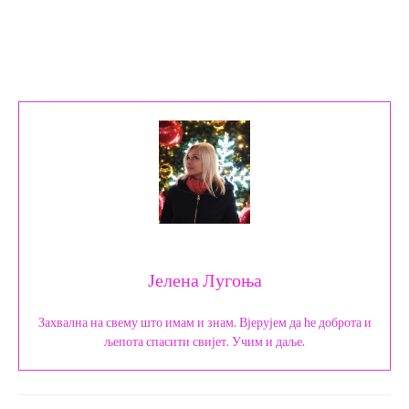
Јелена Лугоња
Захвална на свему што имам и знам. Вјерујем да ће доброта и
љепота спасити свијет. Учим и даље.