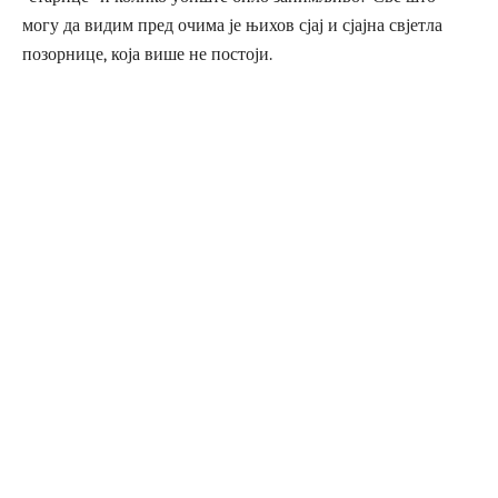
могу да видим пред очима је њихов сјај и сјајна свјетла
позорнице, која више не постоји.