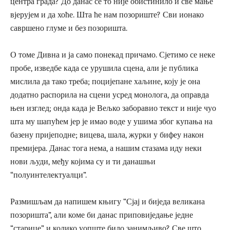
центра града? До данас се то није обистинило и све мање
вјерујем и да хоће. Шта ће нам позориште? Сви ионако
савршено глуме и без позоришта.
О томе Дивна и ја само понекад причамо. Сјетимо се неке
пробе, изведбе када се урушила сцена, али је публика
мислила да тако треба; поцијепане хаљине, коју је она
додатно распорила на сцени усред монолога, да оправда
њен изглед; онда када је Вељко заборавио текст и није чуо
шта му шапућем јер је имао воде у ушима због купања на
базену пријеподне; вицева, шала, журки у бифеу након
премијера. Данас тога нема, а нашим стазама иду неки
нови људи, међу којима су и ти данашњи
“полуинтелектуалци”.
Размишљам да напишем књигу “Сјај и биједа великана
позоришта”, али коме би данас приповиједање једне
“старице” и колико уопште било занимљиво? Све што