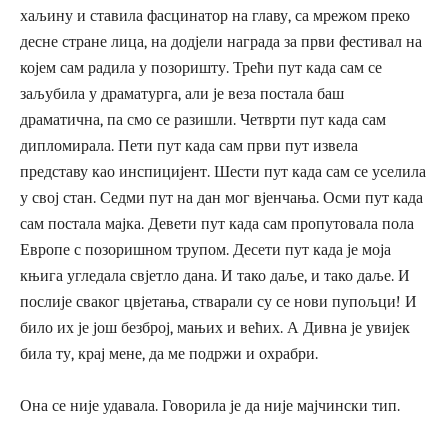
хаљину и ставила фасцинатор на главу, са мрежом преко
десне стране лица, на додјели награда за први фестивал на
којем сам радила у позоришту. Трећи пут када сам се
заљубила у драматурга, али је веза постала баш
драматична, па смо се разишли. Четврти пут када сам
дипломирала. Пети пут када сам први пут извела
представу као инспицијент. Шести пут када сам се уселила
у свој стан. Седми пут на дан мог вјенчања. Осми пут када
сам постала мајка. Девети пут када сам пропутовала пола
Европе с позоришном трупом. Десети пут када је моја
књига угледала свјетло дана. И тако даље, и тако даље. И
послије сваког цвјетања, стварали су се нови пупољци! И
било их је још безброј, мањих и већих. А Дивна је увијек
била ту, крај мене, да ме подржи и охрабри.
Она се није удавала. Говорила је да није мајчински тип.