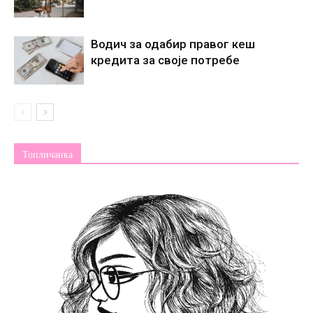
Водич за одабир правог кеш
кредита за своје потребе
Топличанка