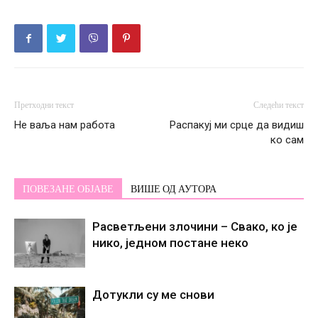
Претходни текст
Следећи текст
Не ваља нам работа
Распакуј ми срце да видиш
ко сам
ПОВЕЗАНЕ ОБЈАВЕ
ВИШЕ ОД АУТОРА
Расветљени злочини – Свако, ко је
нико, једном постане некo
Дотукли су ме снови