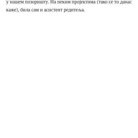
у нашем позоришту. На неким пројектима (тако се то данас
каже), била сам и асистент редитеља.