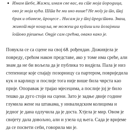
Имам тебе, Жижи, имам све вас, ви сте моја породица,
ово је моја кућа. Шта ће ми ико више? Не могу ја то, тај
брак и обавезе, процесе .. Нисам ја у тој представи. Знаш,
живот није кошуља, не можеш да купиш или позајмиш
готово рјешење. Овдје сам срећна, овако како је.
Повукла се са сцене на свој 68. рођендан. Доживјела је
повреду, срећом након представе, ако у томе има среће, али
знам да не би вољела да је публика то видјела. Пала је низ
степенице које спајају позорницу са партером, повриједила
кук и карлицу и послије тога није више била чврста као
прије. Опоравак је трајао мјесецима, а послије јој је било
тешко да дуго стоји на сцени. Зато је задње двије године
глумила жене на штакама, у инвалидским колицима и
једног је дана одлучила да је доста. Хтјела је мир. Овом је
свијету дала довољно, али и узела од њега. Сада је вријеме
да се посвети себи, говорила ми је.