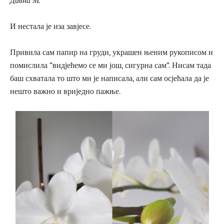
Дивна М.
И нестала је иза завјесе.
Привила сам папир на груди, украшен њеним рукописом и
помислила “видјећемо се ми још, сигурна сам”. Нисам тада
баш схватала то што ми је написала, али сам осјећала да је
нешто важно и вриједно пажње.