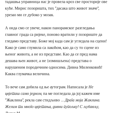
тадашња управница нас је провела кроз све просторије ове
куће. Мирис позоришта, тих “дасака што живот значе”,
урезао ми се дубоко у мозак.
А онда смо се увече, након панорамског разгледања
главног града са ријеке, поново вратили у позориште да
гледамо представу. Боже мој када сам је угледала на сцени!
Како је само глумила са лакоћом, као да су то сцене из
њеног живота, а не из представе. Као да се пред нама
дешава њен живот, а не (измишљена) представа о
нарушеним породичним односима. Дивна Миленковић!
Каква глумачка величина.
То вече сам добила од ње аутограм. Написала је
Не
цвјеташ само једном,
па ме погледала да јој кажем име
“Жаклина”, рекла сам стидљиво …
Д
рага моја Жаклина.
Желим ти много цвјетања, дивни пупољку! С љубављу,