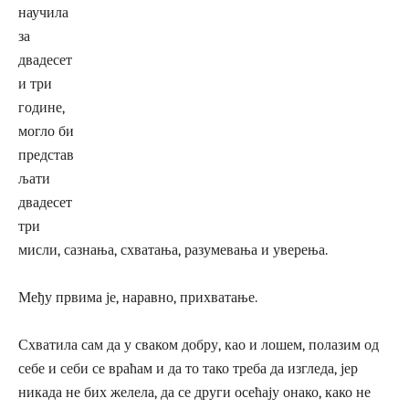
научила
за
двадесет
и три
године,
могло би
представ
љати
двадесет
три
мисли, сазнања, схватања, разумевања и уверења.
Међу првима је, наравно, прихватање.
Схватила сам да у сваком добру, као и лошем, полазим од
себе и себи се враћам и да то тако треба да изгледа, јер
никада не бих желела, да се други осећају онако, како не