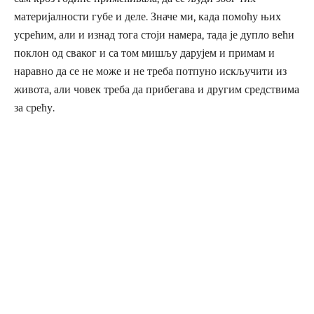
материјалности губе и деле. Значе ми, када помоћу њих
усрећим, али и изнад тога стоји намера, тада је дупло већи
поклон од сваког и са том мишљу дарујем и примам и
наравно да се не може и не треба потпуно искључити из
живота, али човек треба да прибегава и другим средствима
за срећу.