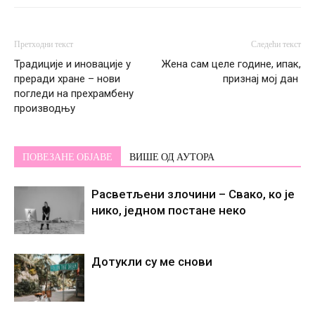
Претходни текст
Следећи текст
Традиције и иновације у
Жена сам целе године, ипак,
преради хране – нови
признај мој дан
погледи на прехрамбену
производњу
ПОВЕЗАНЕ ОБЈАВЕ
ВИШЕ ОД АУТОРА
Расветљени злочини – Свако, ко је
нико, једном постане некo
Дотукли су ме снови