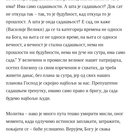
има? Има само садашњости. А шта је садашњост? Док сат
не откуца так – так, то је будућност, кад откуца то је
прошлост. А шта је онда садашњост? Е сад, он каже
(Василије Велики) да се та категорија времена не односи
на Бога, на њега се не односи време, на њега се односи
вечност, а вечност је стална садашњост, нема ни
прошлости ни будућности, нема ни јуче ни сутра, има само
сада.“ У величини и промисли великог нашег патријарха,
осетих близину са свим изреченим и схватих, да треба
живети данас, без плана за сутра, јер од свих наших
планова Господ је скројио најбољи за нас. Препуштени
садашњем тренутку, имамо само право и бригу, да сада
будемо најбољи људи.
Молитва – иако је много пута тешко умирити мисли, оног
момента, када одлучимо истински заплакати, затражити,
покајати се – биће услишено. Верујем, Богу је свака