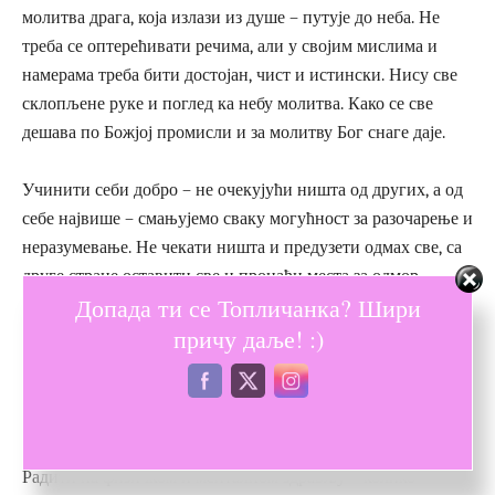
молитва драга, која излази из душе – путује до неба. Не
треба се оптерећивати речима, али у својим мислима и
намерама треба бити достојан, чист и истински. Нису све
склопљене руке и поглед ка небу молитва. Како се све
дешава по Божјој промисли и за молитву Бог снаге даје.
Учинити себи добро – не очекујући ништа од других, а од
себе највише – смањујемо сваку могућност за разочарење и
неразумевање. Не чекати ништа и предузети одмах све, са
друге стране оставити све и пронаћи места за одмор.
Допада ти се Топличанка? Шири
Ослушкивати душу, тело и мисли, редовно их чистити.
причу даље! :)
Редовно и марљиво радити на себи и за друге чинити
добро, колико смо у могућности и колико се од нас очекује,
тако да никада немамо слободног времена за оне рђаве,
доконе, негативне и злослутне мисли.
Радити на физичком и менталном здрављу – колико