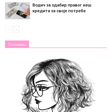
Водич за одабир правог кеш
кредита за своје потребе
Топличанка