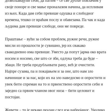
дозвољавајући себи, да патим – се све дубље повлачим у
своје поноре и све мање проналазим начина, да испливам
из њих. Када дам себи превише одушка и слободног
времена, тешко се враћам послу и обавезама. Па чак и када
људима дам превише слободе, они ме повреде.
Праштање – вући за собом проблем, ружне речи, ружне
мисли из прошлости је сувишно, јер их свакако
свакодневно има превише. Уместо да попут јарма око врата
носим и носимо, све што се зби, одлука треба да буде –
збаци. Не треба продубљивати рану, већ је очистити.
Најпре сузама, па и покајањем и за оне, што нам зло
начинише и за нас, који их на зло наведосмо и опростити и
увек бити спреман на то и првенствено опростити себи и
заједно са првим чланом овог низа – бити целовит и
постојан.
Живети – то је некако реалан след иза набројаног. Уколико