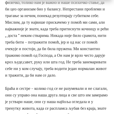
физичко, толико нам је важно и наше психичко стање, да
би цео организам био у балансу. Непрестани проблеми и
трагање за нечим, понекад резултирају губитком себе.
Мислим, да ту највише прискачемо у помоћ ми сами, али
најважније је знати, када треба притиснути кочницу и рећи
„ доста “ неким стварима. Никада није било срамота, нити
треба бити – потражити помоћ, јер и од нас се помоћ
очекује и постоји, да би била пружена. Ми константно
тражимо помоћ од Господа, а Он нам је врло често дарује
кроз људе,савет, руку или шта год. Не треба занемаривати
себе ни у ком случају, треба водити један нормалан живот
и тражити, да би нам се дало.
Браћа и сестре – колико год се не разумевали и не слагали,
они су управо она наша друга лица и све што им замерамо
је уствари наше, они су наша најбоља огледала и у
тренутку живота, када се распламса љубав без краја, знате