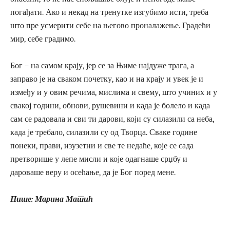
погађати. Ако и некад на тренутке изгубимо исти, треба
што пре усмерити себе на његово проналажење. Градећи
мир, себе градимо.
Бог – на самом крају, јер се за Њиме најдуже трага, а
заправо је на сваком почетку, као и на крају и увек је и
између и у овим речима, мислима и свему, што учиних и у
свакој години, обнови, рушевини и када је болело и када
сам се радовала и сви ти дарови, који су силазили са неба,
када је требало, силазили су од Творца. Сваке године
понеки, прави, изузетни и све те недаће, које се сада
претворише у лепе мисли и које одагнаше срџбу и
дароваше веру и осећање, да је Бог поред мене.
Пише: Марина Матић