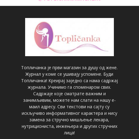
Топличанка је први магазин за душу од жене.
Журнал у коме се ушивају успомене. Буди
Топличанка! Креирај заједно са нама садржај
журнала. Учинимо га споменаром свих.
Садржаје које сматрате важним и
занимљивим, можете нам слати на нашу е-
маил адресу. Сви текстови на сајту су
искључиво информативног карактера и нису
замена за стручно мишљење лекара,
нутрициониста, инжењера и других стручних
лица!