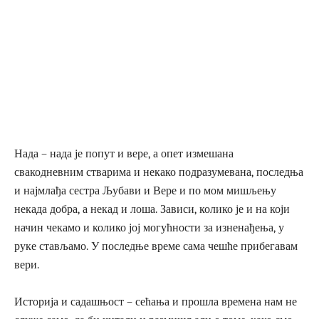
Нада – нада је попут и вере, а опет измешана
свакодневним стварима и некако подразумевана, последња
и најмлађа сестра Љубави и Вере и по мом мишљењу
некада добра, а некад и лоша. Зависи, колико је и на који
начин чекамо и колико јој могућности за изненађења, у
руке стављамо. У последње време сама чешће прибегавам
вери.
Историја и садашњост – сећања и прошла времена нам не