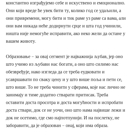
константно изграђујемо себе и искуствено и емоционално.
Они који вреде ће увек бити ту, колико год се удаљили, а
они привремени, могу бити и тик раме уз раме са вама, али
они вам никада неће додирнути срце и шта год учинили,
ништа није немогуће исправити, ако неко жели да остане у
вашем животу.
Образовање – за овај сегмент је најважнија љубав, јер оно
што учимо из љубави нас богати, а оно што силимо нас
обезвређује, иако изгледа да се треба еудковати и
усавршавати по сваку цену и у што више поља и пети се,
што више. То не треба чинити у сферама, које нас лично не
занимају и тиме додатно стварати притисак. Треба
оставити доста просотра и доста могућности и испробати
доста ствари, док се не уочи, оно што нама највише лежи и
док не осетимо, где смо најпотпунији. И на послетку, не
заборавити, да је образован – онај, који има образа.