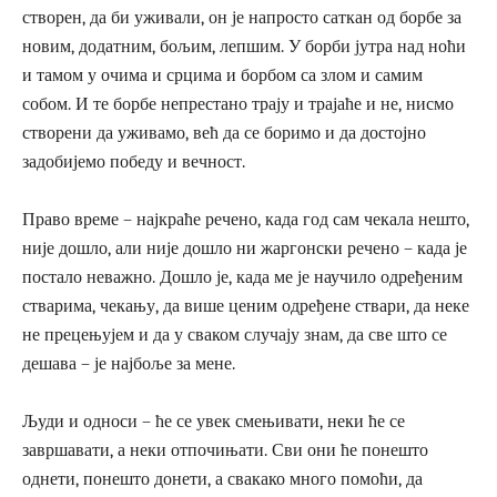
створен, да би уживали, он је напросто саткан од борбе за
новим, додатним, бољим, лепшим. У борби јутра над ноћи
и тамом у очима и срцима и борбом са злом и самим
собом. И те борбе непрестано трају и трајаће и не, нисмо
створени да уживамо, већ да се боримо и да достојно
задобијемо победу и вечност.
Право време – најкраће речено, када год сам чекала нешто,
није дошло, али није дошло ни жаргонски речено – када је
постало неважно. Дошло је, када ме је научило одређеним
стварима, чекању, да више ценим одређене ствари, да неке
не прецењујем и да у сваком случају знам, да све што се
дешава – је најбоље за мене.
Људи и односи – ће се увек смењивати, неки ће се
завршавати, а неки отпочињати. Сви они ће понешто
однети, понешто донети, а свакако много помоћи, да