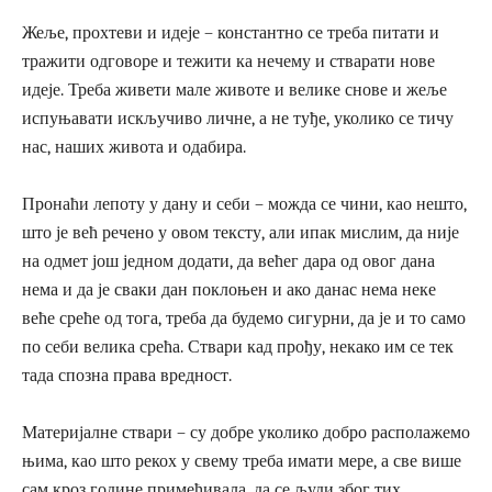
Жеље, прохтеви и идеје – константно се треба питати и
тражити одговоре и тежити ка нечему и стварати нове
идеје. Треба живети мале животе и велике снове и жеље
испуњавати искључиво личне, а не туђе, уколико се тичу
нас, наших живота и одабира.
Пронаћи лепоту у дану и себи – можда се чини, као нешто,
што је већ речено у овом тексту, али ипак мислим, да није
на одмет још једном додати, да већег дара од овог дана
нема и да је сваки дан поклоњен и ако данас нема неке
веће среће од тога, треба да будемо сигурни, да је и то само
по себи велика срећа. Ствари кад прођу, некако им се тек
тада спозна права вредност.
Материјалне ствари – су добре уколико добро располажемо
њима, као што рекох у свему треба имати мере, а све више
сам кроз године примећивала, да се људи због тих