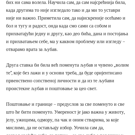
бих ни сама волела. Научила сам, да сам најсрећнија била,
када другима то није изгледало тако и да ми то уставри
није ни важно. Приметила сам, да најискреније осећамо и
бол и тугу и радост, онда када смо сами са собом и
прихватајући једну и другу, као део бића, дана и постојања
и прихватањем себе, ма у каквом проблему или изгледу –
отварамо врата за љубав.
Друга ставка би била већ поменута љубав и чувено „волим
те“, које без лажи и у основи треба, да буде оријентисано
првенствено сопственој личности и да из те љубави
проистекне љубав и поштовање за цео свет.
Поштовање и границе – предуслов за све поменуто и све
што ће бити поменуто. Умереност је јако важна у животу,
јелу, ужицима, одмору, па чак и оним стварима, за које
мислимо, да не остављају избор. Уочила сам да,