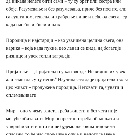
да никада нећете бити сами – ту су брат или сестра или
обоје. Разумевање и без разумевања, приче без поенте, али
са суштином, тешење и храбрење више и веће од свега, јер
када нас боли, боли и њих.
Породица и најстарији – као узвишена целина свега, она
карика – која када пукне, цео ланац се кида, најбогатије
ризнице и увек топли загрљаји.
Пријатељи – „Пријатељи су као звезде. Не видиш их увек,
али знаш да су ту негде.“ Научила сам да је пријатељство за
цео живот – продужена породица. Неговати га, чувати и
оплемењивати.
Мир – оно у чему заиста треба живети и без чега није
могуће обитавати. Мир непрестано треба обнављати и
учвршћивати и што више будемо његовим зидовима
опасани, то ће нас спољашње олује и непогоде мање