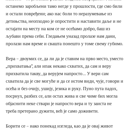
останемо заробљени тамо негде у прошлости, где смо били
и остали повређени; ако нас боли то неразумевање из
детињства, неопходно је опростити и наставити даље и не
остајати на месту на ком се не осећамо добро, баш из
љубави према себи. Гледањем уназад пролазе нам дани,
пролази нам време и свашта понешто у томе свему губимо.
Вера – двоумих се, да ли да је ставим на прво место, уместо
„прихватања“, али ипак некако схватих, да сам и веру
прихватила такву, да верујем напросто… У вери сам
схватила да је све могуће и да се истом види, чује, говори и
осећа и без очију, ушију, језика и руку. Пуно пута падох,
посрнух, разбих се, али остах жива и све чиме бих могла
објаснити неке ствари је напросто вера и ту заиста не
треба претерано дужити, већ је само доживети.
Борити се – иако понекад изгледа, као да је овај живот