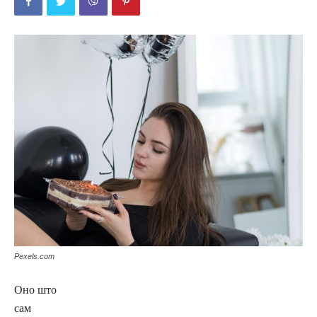
Pexels.com
Оно што
сам