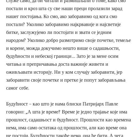
служе само, да би читали и размишљали о томе, како смо
постали и кроз шта су све наши преци пролазили зарад
нашег постојања. Ко смо, ако заборавимо од кога смо
постали? Уколико заборавимо најкрвавије и најсветије
битке, заслужујемо ли постојати и звати се једним
народом? Уколико добро размотримо своје почетке, темеље
и корене, можда докучимо нешто више о садашњости,
будућности и небеској граници… Зато је за мене осим
читања и препричавања доста важније живети и
оживљавати историју. Ни у ком случају заборавити, јер
заборавити своје почетке и претке је попут заборављања
самог себе.
Будућност – као што је нама блиски Патријарх Павле
говорио: „А шта је време? Време је једно трајање које има
прошлост, садашњост и будућност. Прошлости као времена
нема, има само остатака од прошлости, али као време она
не постоји. Будућности такође нема, она ће бити. А чега