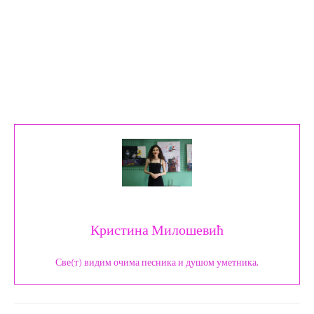
Кристина Милошевић
Све(т) видим очима песника и душом уметника.