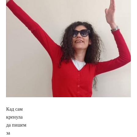
Кад сам
кренула
да пишем
за