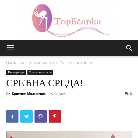
Топличанка
Насловна
Инспирација
Топличанка пише
Инспирација
Топличанка пише
СРЕЋНА СРЕДА!
Од
Кристина Милошевић
-
0
22/03/2023