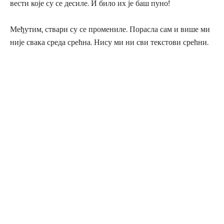
вести које су се десиле. И било их је баш пуно!
Међутим, ствари су се промениле. Порасла сам и више ми
није свака среда срећна. Нису ми ни сви текстови срећни.