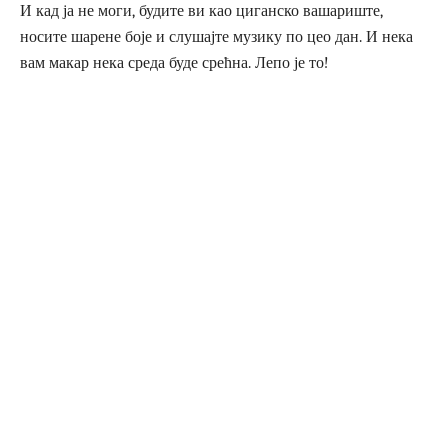
И кад ја не моги, будите ви као циганско вашариште,
носите шарене боје и слушајте музику по цео дан. И нека
вам макар нека среда буде срећна. Лепо је то!