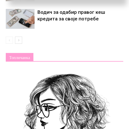
Водич за одабир правог кеш
кредита за своје потребе
Топличанка