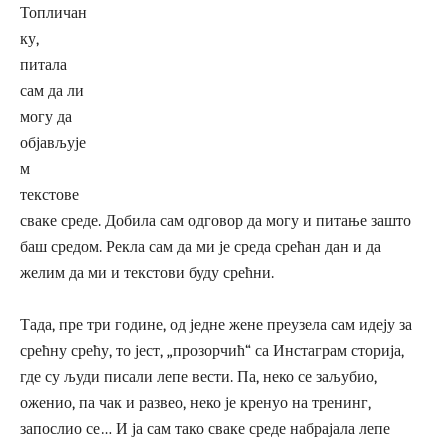
Топличан
ку,
питала
сам да ли
могу да
објављује
м
текстове
сваке среде. Добила сам одговор да могу и питање зашто
баш средом. Рекла сам да ми је среда срећан дан и да
желим да ми и текстови буду срећни.
Тада, пре три године, од једне жене преузела сам идеју за
срећну срећу, то јест, „прозорчић“ са Инстаграм сторија,
где су људи писали лепе вести. Па, неко се заљубио,
оженио, па чак и развео, неко је кренуо на тренинг,
запослио се… И ја сам тако сваке среде набрајала лепе