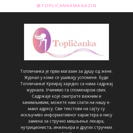
@TOPLICANKAMAGAZIN
Топличанка је први магазин за душу од жене.
Журнал у коме се ушивају успомене. Буди
Топличанка! Креирај заједно са нама садржај
журнала. Учинимо га споменаром свих.
Садржаје које сматрате важним и
занимљивим, можете нам слати на нашу е-
маил адресу. Сви текстови на сајту су
искључиво информативног карактера и нису
замена за стручно мишљење лекара,
нутрициониста, инжењера и других стручних