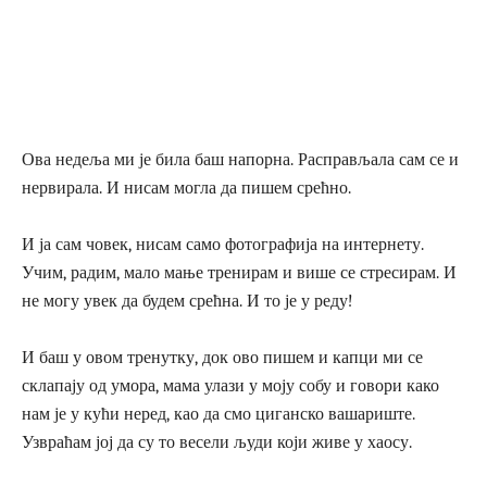
Ова недеља ми је била баш напорна. Расправљала сам се и
нервирала. И нисам могла да пишем срећно.
И ја сам човек, нисам само фотографија на интернету.
Учим, радим, мало мање тренирам и више се стресирам. И
не могу увек да будем срећна. И то је у реду!
И баш у овом тренутку, док ово пишем и капци ми се
склапају од умора, мама улази у моју собу и говори како
нам је у кући неред, као да смо циганско вашариште.
Узвраћам јој да су то весели људи који живе у хаосу.