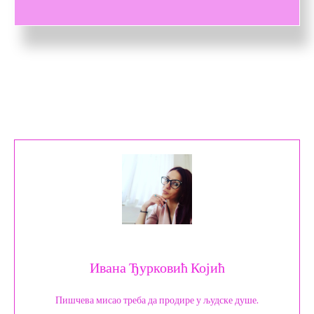
Ивана Ђурковић Којић
Пишчева мисао треба да продире у људске душе.