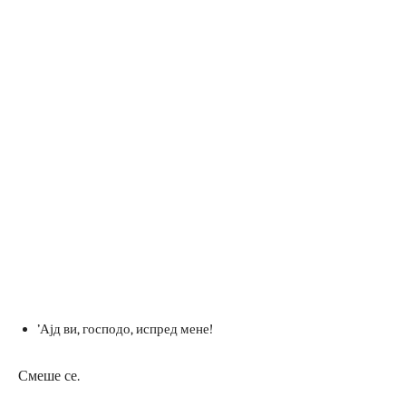
’Ајд ви, господо, испред мене!
Смеше се.