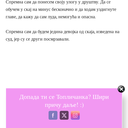
Спремна сам да понесем своју улогу у друштву. Да се
обучем у скај на минус бесконачно и да ходам уздигнуте
главе, да кажу да сам луда, немогућа и опасна.
Спремна сам да будем једина девојка од скаја, изведена на
суд, јер су се други посмрзавали.
Допада ти се Топличанка? Шири
причу даље! :)