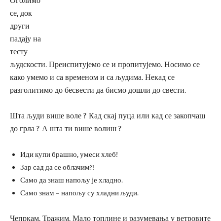
Оголимо
се, док
други
падају на
тесту
људскости. Преиспитујемо се и пропитујемо. Носимо се
како умемо и са временом и са људима. Некад се
разголитимо до бесвести да бисмо дошли до свести.
Шта људи више воле ? Кад скај пуца или кад се закопчаш
до грла ? А шта ти више волиш ?
Иди купи брашно, умеси хлеб!
Зар сад да се облачим?!
Само да знаш напољу је хладно.
Само знам – напољу су хладни људи.
Чепркам. Тражим. Мало топлине и разумевања у ветровите