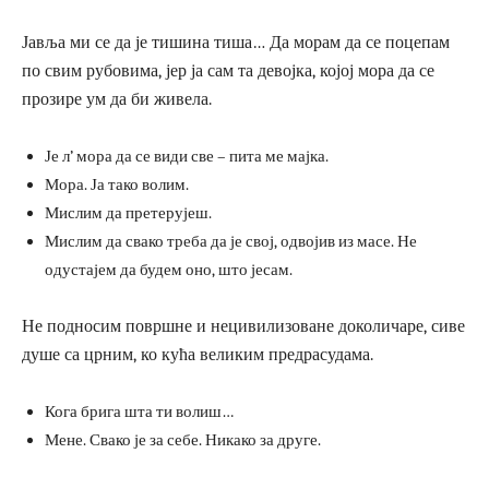
Јавља ми се да је тишина тиша… Да морам да се поцепам
по свим рубовима, јер ја сам та девојка, којој мора да се
прозире ум да би живела.
Је л’ мора да се види све – пита ме мајка.
Мора. Ја тако волим.
Мислим да претерујеш.
Мислим да свако треба да је свој, одвојив из масе. Не
одустајем да будем оно, што јесам.
Не подносим површне и нецивилизоване доколичаре, сиве
душе са црним, ко кућа великим предрасудама.
Кога брига шта ти волиш…
Мене. Свако је за себе. Никако за друге.