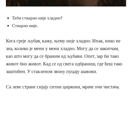
Теби стварно није хладно?
Стварно није.
Кога греје љубав, кажу, њему није хладно. Ипак, нико не
зна, колико је мени у мени хладно. Могу да се закопчам,
као што могу да се браним од љубави. Опет, зар би тако
живот био живот. Кад се од свега одбраниш, где ћеш тако
заштићен. У стакленом звону пуцају шавови.
Са леве стране сијају ситни циркони, мраче очи чистача.