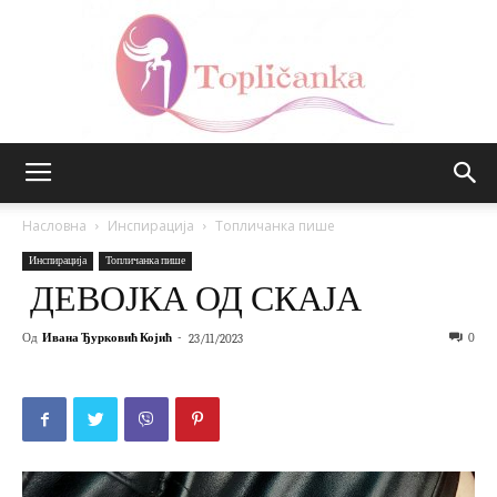
Топличанка
Насловна
Инспирација
Топличанка пише
Инспирација
Топличанка пише
ДЕВОЈКА ОД СКАЈА
Од
Ивана Ђурковић Којић
-
0
23/11/2023