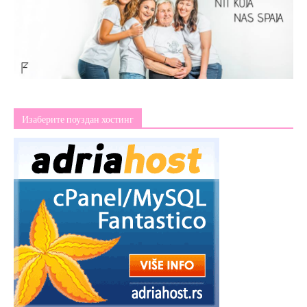
Изаберите поуздан хостинг