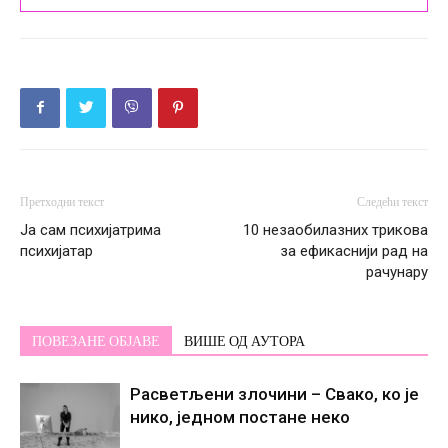
Претходни текст
Следећи текст
Ја сам психијатрима
10 незаобилазних трикова
психијатар
за ефикаснији рад на
рачунару
ПОВЕЗАНЕ ОБЈАВЕ
ВИШЕ ОД АУТОРА
Расветљени злочини – Свако, ко је
нико, једном постане некo