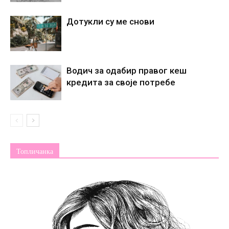
Дотукли су ме снови
Водич за одабир правог кеш
кредита за своје потребе
Топличанка