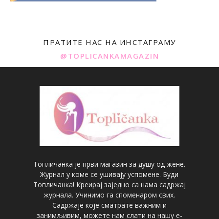
ПРАТИТЕ НАС НА ИНСТАГРАМУ
@TOPLICANKAMAGAZIN
Топличанка је први магазин за душу од жене.
Журнал у коме се ушивају успомене. Буди
Топличанка! Креирај заједно са нама садржај
журнала. Учинимо га споменаром свих.
Садржаје које сматрате важним и
занимљивим, можете нам слати на нашу е-