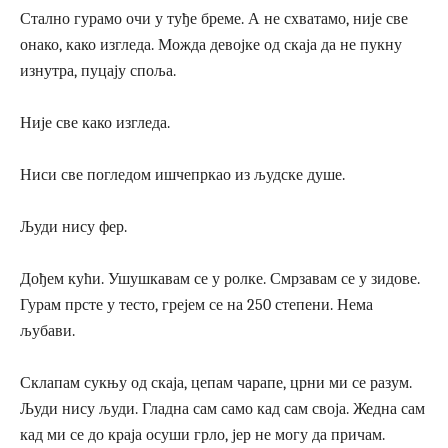
Стално гурамо очи у туђе бреме. А не схватамо, није све
онако, како изгледа. Можда девојке од скаја да не пукну
изнутра, пуцају споља.
Није све како изгледа.
Ниси све погледом ишчепркао из људске душе.
Људи нису фер.
Дођем кући. Ушушкавам се у ролке. Смрзавам се у зидове.
Гурам прсте у тесто, грејем се на 250 степени. Нема
љубави.
Склапам сукњу од скаја, цепам чарапе, црни ми се разум.
Људи нису људи. Гладна сам само кад сам своја. Жедна сам
кад ми се до краја осуши грло, јер не могу да причам.