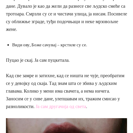
дане. Дувало је као да жели да разнесе све људско смеће са
тротоара. Смрзли су се и чистачи улица, ја нисам. Посивеле
су оближње зграде, туђи подочњаци и неке мрзовољне
жене.
Види ову, Боже сачувај – крстиле су се.
Пуцао је скај. Ја сам пуцкетала.
Кад све замре и затихне, кад се ништа не чује, преобратим
се у девојку од скаја. Тад знам шта се збива у људским
главама. Колико у мени има свачега, а нема ничега.
Заносим се у сиве дане, улепшавам их, тражим смисао у
разноликости.
Ја сам другачија од света
.