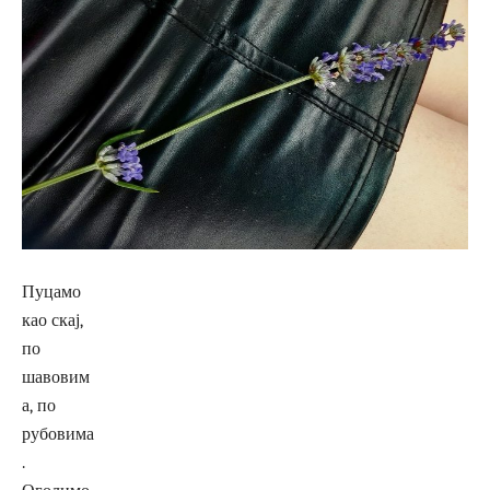
Пуцамо
као скај,
по
шавовим
а, по
рубовима
.