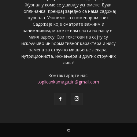
Журнал у коме се ушивају успомене. Буди
Топличанка! Креирај заједно са нама садржај
журнала. Учинимо га споменаром свих.
Садржаје које сматрате важним и
занимљивим, можете нам слати на нашу е-
маил адресу. Сви текстови на сајту су
искључиво информативног карактера и нису
замена за стручно мишљење лекара,
нутрициониста, инжењера и других стручних
лица!
Контактирајте нас:
toplicankamagazin@gmail.com
©