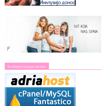
Изаберите поуздан хостинг