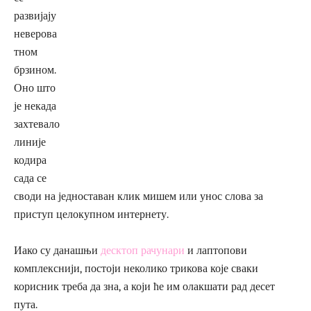
развијају
неверова
тном
брзином.
Оно што
је некада
захтевало
линије
кодира
сада се
своди на једноставан клик мишем или унос слова за
приступ целокупном интернету.
Иако су данашњи
десктоп рачунари
и лаптопови
комплекснији, постоји неколико трикова које сваки
корисник треба да зна, а који ће им олакшати рад десет
пута.