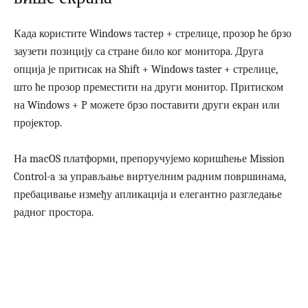
Када користите Windows тастер + стрелице, прозор ће брзо
заузети позицију са стране било ког монитора. Друга
опција је притисак на Shift + Windows taster + стрелице,
што ће прозор преместити на други монитор. Притиском
на Windows + P можете брзо поставити други екран или
пројектор.
На macOS платформи, препоручујемо коришћење Mission
Control-a за управљање виртуелним радним површинама,
пребацивање између апликација и елегантно разгледање
радног простора.