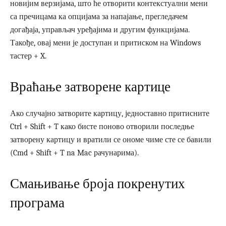
новијим верзијама, што ће отворити контекстуални мени
са пречицама ка опцијама за напајање, прегледачем
догађаја, управљач уређајима и другим функцијама.
Такође, овај мени је доступан и притиском на Windows
тастер + X.
Враћање затворене картице
Ако случајно затворите картицу, једноставно притисните
Ctrl + Shift + T како бисте поново отворили последње
затворену картицу и вратили се ономе чиме сте се бавили
(Cmd + Shift + T na Mac рачунарима).
Смањивање броја покренутих
програма