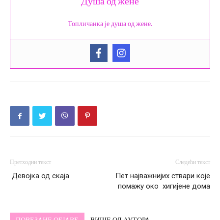
Душа од жене
Топличанка је душа од жене.
Претходни текст
Следећи текст
Девојка од скаја
Пет најважнијих ствари које
помажу око хигијене дома