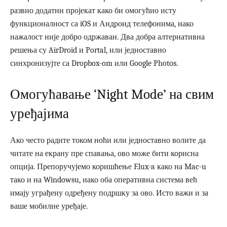
развио додатни пројекат како би омогућио исту
функционалност са iOS и Андроид телефонима, иако
нажалост није добро одржаван. Два добра алтернативна
решења су AirDroid и Portal, или једноставно
синхронизујте са Dropbox-om или Google Photos.
Омогућавање ‘Night Mode’ на свим
уређајима
Ако често радите током ноћи или једноставно волите да
читате на екрану пре спавања, ово може бити корисна
опција. Препоручујемо коришћење F.lux-a како на Mac-u
тако и на Windowsu, иако оба оперативна система већ
имају уграђену одређену подршку за ово. Исто важи и за
ваше мобилне уређаје.