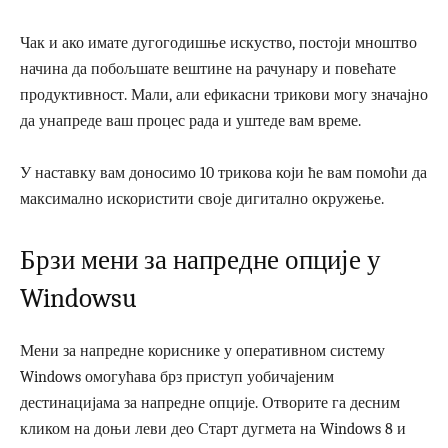
Чак и ако имате дугогодишње искуство, постоји мноштво
начина да побољшате вештине на рачунару и повећате
продуктивност. Мали, али ефикасни трикови могу значајно
да унапреде ваш процес рада и уштеде вам време.
У наставку вам доносимо 10 трикова који ће вам помоћи да
максимално искористити своје дигитално окружење.
Брзи мени за напредне опције у
Windowsu
Мени за напредне кориснике у оперативном систему
Windows омогућава брз приступ уобичајеним
дестинацијама за напредне опције. Отворите га десним
кликом на доњи леви део Старт дугмета на Windows 8 и