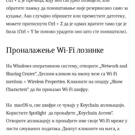
Ctrl + Z је пречица, коју већ сигурно познајете, али
обратите пажњу да поништавање није резервисано само за
куцање. Ако случајно обришете или преместите датотеку,
можете притиснути Ctrl + Z да је одмах вратите тамо где је
била (Ctrl + Y ће поново урадити оно што сте поништили).
Проналажење Wi-Fi лозинке
На Windows оперативном систему, отворите „Network and
Sharing Center“. Десним кликом на икону везе са Wi-Fi
mrežom > Wireless Properties. Кликните на опцију „Show
Characters“ да би приказао Wi-Fi шифру.
На macOS-u, све шифре се чувају у Keychain апликацији.
Користите Spotlight да пронађете „Keychain Access“.
Отворите апликацију и пронађите име своје Wi-Fi мреже у
листи сачуваних података. Двапут кликните на њега, а