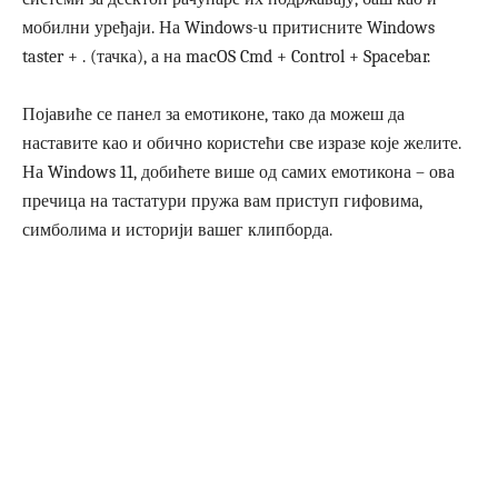
мобилни уређаји. На Windows-u притисните Windows
taster + . (тачка), а на macOS Cmd + Control + Spacebar.
Појавиће се панел за емотиконе, тако да можеш да
наставите као и обично користећи све изразе које желите.
На Windows 11, добићете више од самих емотикона – ова
пречица на тастатури пружа вам приступ гифовима,
симболима и историји вашег клипборда.