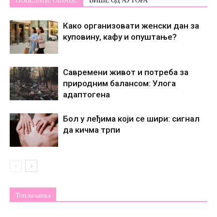
ПОВЕЗАНЕ ОБЈАВЕ
ВИШЕ ОД АУТОРА
Како организовати женски дан за
куповину, кафу и опуштање?
Савремени живот и потреба за
природним балансом: Улога
адаптогена
Бол у леђима који се шири: сигнал
да кичма трпи
Топличанка