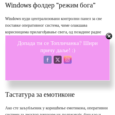
Windows фолдер “режим бога”
Windows нуди централизовани контролни панел за све
поставке оперативног система, чиме олакшава
корисницима прилагођавање свега, од позадине радне
површине до постављања VPN-а.
Допада ти се Топличанка? Шири
причу даље! :)
Да бисте ушли у овај режим, направите нови фолдер с
овим тачним именом (копирајте га): God Mode.{ED7BA470-
8E54-465E-825C-99712043E01C}. Икона фолдера ће се
променити у икону контролног панела и моћи ћете да
приступите и мењате различите поставке.
Тастатура за емотиконе
Ако сте заљубљеник у коришћење емотикона, оперативни
системи за десктоп рачунаре их подржавају, баш као и