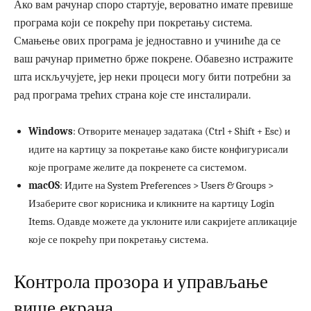
Ако вам рачунар споро стартује, вероватно имате превише
програма који се покрећу при покретању система.
Смањење ових програма је једноставно и учиниће да се
ваш рачунар приметно брже покрене. Обавезно истражите
шта искључујете, јер неки процеси могу бити потребни за
рад програма трећих страна које сте инсталирали.
Windows
: Отворите менаџер задатака (Ctrl + Shift + Esc) и
идите на картицу за покретање како бисте конфигурисали
које програме желите да покренете са системом.
macOS
: Идите на System Preferences > Users & Groups >
Изаберите свог корисника и кликните на картицу Login
Items. Одавде можете да уклоните или сакријете апликације
које се покрећу при покретању система.
Контрола прозора и управљање
више екрана