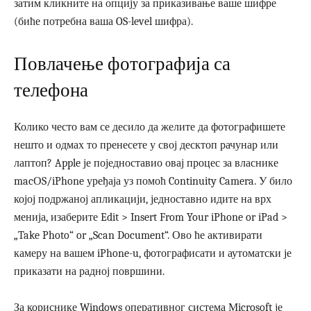
затим кликните на опцију за приказивање ваше шифре
(биће потребна ваша OS-level шифра).
Повлачење фотографија са
телефона
Колико често вам се десило да желите да фотографишете
нешто и одмах то пренесете у свој десктоп рачунар или
лаптоп? Apple је поједноставио овај процес за власнике
macОS/iPhone уређаја уз помоћ Continuity Camera. У било
којој подржаној апликацији, једноставно идите на врх
менија, изаберите Edit > Insert From Your iPhone or iPad >
„Take Photo“ or „Scan Document“. Ово ће активирати
камеру на вашем iPhone-u, фотографисати и аутоматски је
приказати на радној површини.
За кориснике Windows оперативног система Мicrosoft је