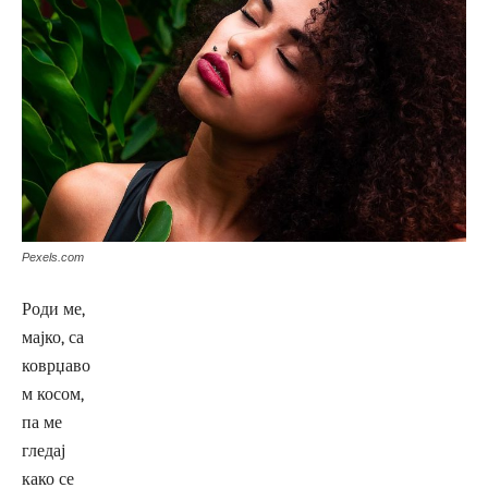
Pexels.com
Роди ме,
мајко, са
коврџаво
м косом,
па ме
гледај
како се