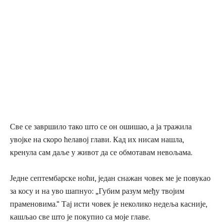
Све се завршило тако што се он ошишао, а ја тражила
увојке на скоро ћелавој глави. Кад их нисам нашла,
кренула сам даље у живот да се обмотавам невољама.
Једне септембарске ноћи, један снажан човек ме је повукао
за косу и на уво шапнуо: „Губим разум међу твојим
праменовима.“ Тај исти човек је неколико недеља касније,
кашљао све што је покупио са моје главе.