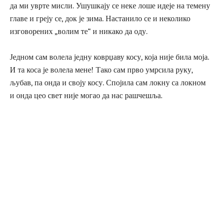
да ми уврте мисли. Ушушкају се неке лоше идеје на темену
главе и греју се, док је зима. Настанило се и неколико
изговорених „волим те“ и никако да оду.
Једном сам волела једну коврџаву косу, која није била моја.
И та коса је волела мене! Тако сам прво умрсила руку,
љубав, па онда и своју косу. Спојила сам локну са локном
и онда цео свет није могао да нас рашчешља.