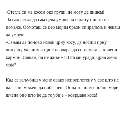
-Стегла си ме косом око груди, не могу да дишем!
-Ја сам рекла да сам цела умршена и да ту ништа не
помаже. Обмоташ се цео мојим браон спиралама и чекаш
да умреш.
-Сањам да поново имаш црну косу, да носиш црну
чипкану хаљину и црне наочаре, да си намазала црвени
кармин. Сањам, па не живим! Шта ми уради, црна жено
моја?
Кад се заљубиш у мене овако испреплетену у све што не
ваља, не можеш да побегнеш. Онда те попут ноћне море
шчепа оно што ће да те убије – коврџава коса!