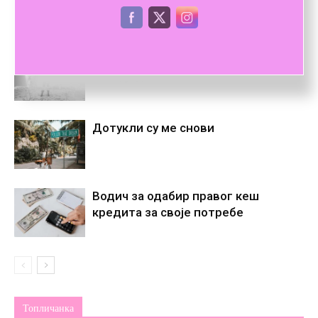
ПОВЕЗАНЕ ОБЈАВЕ
ВИШЕ ОД АУТОРА
Расветљени злочини – Свако, ко је
нико, једном постане некo
Дотукли су ме снови
Водич за одабир правог кеш
кредита за своје потребе
Топличанка