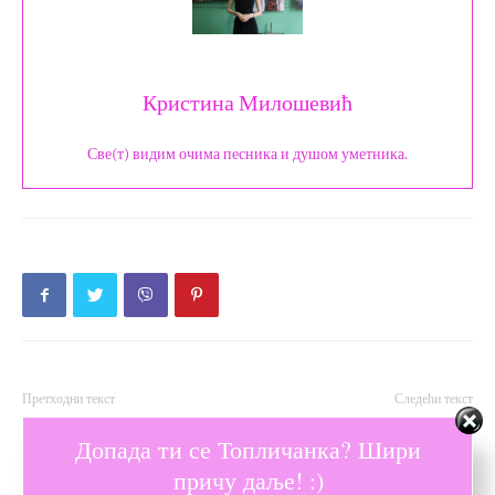
Кристина Милошевић
Све(т) видим очима песника и душом уметника.
Претходни текст
Следећи текст
Најважнији савети за
Како да будете сигурни када
Допада ти се Топличанка? Шири
уређење и опремање локала
је време за ботокс третман?
причу даље! :)