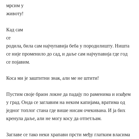
мрсим у
животу!
Кад сам
се
родила, била сам најчупавија беба у породилишту. Ништа
се није променило до сад, и даље сам најчупавија где год
се појавим.
Коса ми је заштитни знак, али ме не штити!
Пустим своје браон локне да падају по раменима и изађем
у град. Онда се заглавим на неким капијама, вратима од
једног топлог стана где више нисам очекивана. И ја бих
кренула даље, али не могу косу да отпетљам.
Заглаве се тако неки храпави прсти међу глатким власима