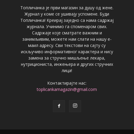
Топличанка је први магазин за душу од жене.
Журнал у коме се ушивају успомене. Буди
Топличанка! Креирај заједно са нама садржај
журнала. Учинимо га споменаром свих.
Садржаје које сматрате важним и
занимљивим, можете нам слати на нашу е-
маил адресу. Сви текстови на сајту су
искључиво информативног карактера и нису
замена за стручно мишљење лекара,
нутрициониста, инжењера и других стручних
лица!
Контактирајте нас:
toplicankamagazin@gmail.com