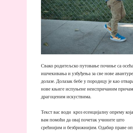
Свако родитељско путовање почиње са осећ
ишчекивања и узбуђења за све нове авантуре
долазе. Долазак бебе у породицу је као отва
нове књиге испуњене неиспричаним причам
драгоценим искуствима.
Текст вас води кроз есенцијалну опрему која
вам помоћи да овај почетак учините што
срећнијим и безбрижнијим. Одабир праве оп