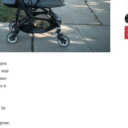
ајем
 које
рање
а и
 ће
реме,