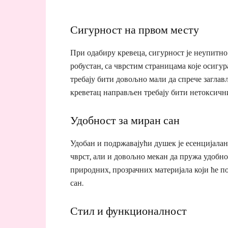
Сигурност на првом месту
При одабиру кревеца, сигурност је неупитно
робустан, са чврстим страницама које осигур
требају бити довољно мали да спрече заглављ
креветац направљен требају бити нетоксични
Удобност за миран сан
Удобан и подржавајући душек је есенцијалан 
чврст, али и довољно мекан да пружа удобнос
природних, прозрачних материјала који ће п
сан.
Стил и функционалност