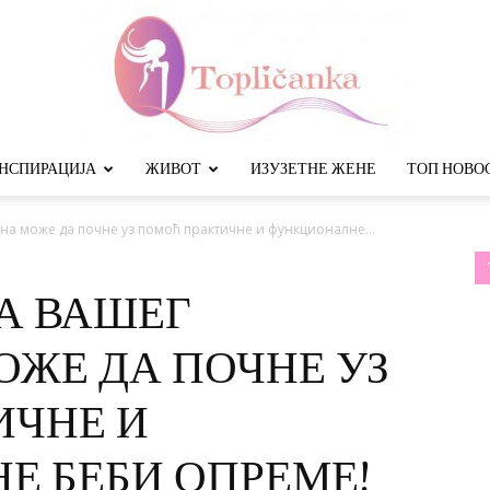
НСПИРАЦИЈА
ЖИВОТ
ИЗУЗЕТНЕ ЖЕНЕ
ТОП НОВО
Топличанка
на може да почне уз помоћ практичне и функционалне...
А ВАШЕГ
ЖЕ ДА ПОЧНЕ УЗ
ИЧНЕ И
Е БЕБИ ОПРЕМЕ!