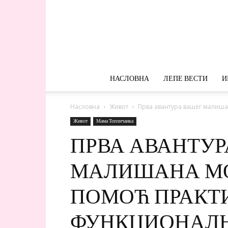
НАСЛОВНА
ЛЕПЕ ВЕСТИ
И
Насловна
Живот
Прва авантура вашег малиша
Живот
Мама Топличанка
ПРВА АВАНТУР
МАЛИШАНА МО
ПОМОЋ ПРАКТ
ФУНКЦИОНАЛН