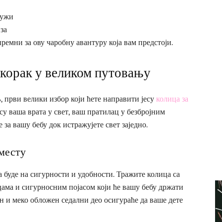
ружи
за
премни за ову чаробну авантуру која вам предстоји.
 корак у великом путовању
, први велики избор који ћете направити јесу
колица за
 су ваша врата у свет, ваш пратилац у безбројним
за вашу бебу док истражујете свет заједно.
 месту
а буде на сигурности и удобности. Тражите колица са
ама и сигурносним појасом који ће вашу бебу држати
ан и меко обложен седални део осигураће да ваше дете