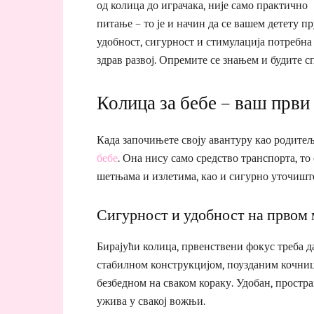
од колица до играчака, није само практично
питање – то је и начин да се вашем детету п
удобност, сигурност и стимулација потребна 
здрав развој. Опремите се знањем и будите с
Колица за бебе – ваш први
Када започињете своју авантуру као родитељ
бебе
. Она нису само средство транспорта, то
шетњама и излетима, као и сигурно уточиште 
Сигурност и удобност на првом
Бирајући колица, првенствени фокус треба д
стабилном конструкцијом, поузданим кочниц
безбедном на сваком кораку. Удобан, простр
ужива у свакој вожњи.