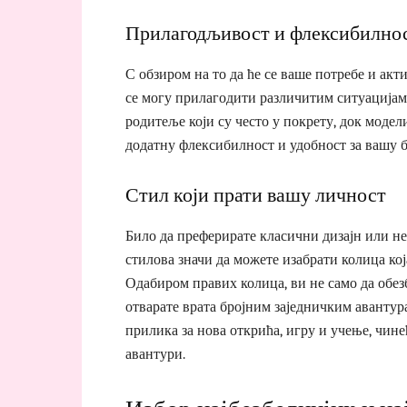
Прилагодљивост и флексибилно
С обзиром на то да ће се ваше потребе и акт
се могу прилагодити различитим ситуацијама 
родитеље који су често у покрету, док модел
додатну флексибилност и удобност за вашу б
Стил који прати вашу личност
Било да преферирате класични дизајн или не
стилова значи да можете изабрати колица кој
Одабиром правих колица, ви не само да обез
отварате врата бројним заједничким авантур
прилика за нова открића, игру и учење, чи
авантури.