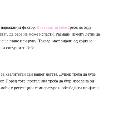
 најважнији фактор.
Креветац за бебе
треба да буде
авају да беба не може испасти. Размаци између летвица
ење главе или руку. Такође, материјали од којих је
 и сигурни за бебе.
за квалитетан сан вашег детета. Душек треба да буде
т. Поред тога, постељина треба да буде израђена од
омоћи у регулацији температуре и обезбедити пријатан