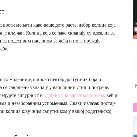
ст
ивности мењати како ваше дете расте, избор колица која
је кључан. Колица која се лако склапају су идеална за
и са подесивим наслоном за леђа и ноге пружају
ебу.
што модерније, широк спектар доступних боја и
а се савршено уклапају у ваш лични стил и потребе.
беђујете сигурност и
удобност за вашег малишана
, већ и
ама и незаборавним успоменама. Сваки излазак постаје
нећи колица кључним сапутником у вашој родитељској