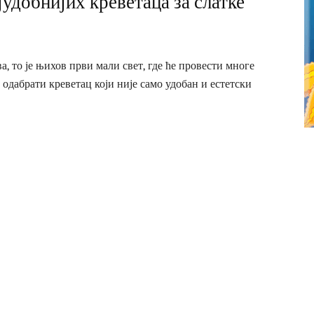
јудобнијих креветаца за слатке
а, то је њихов први мали свет, где ће провести многе
је одабрати креветац који није само удобан и естетски