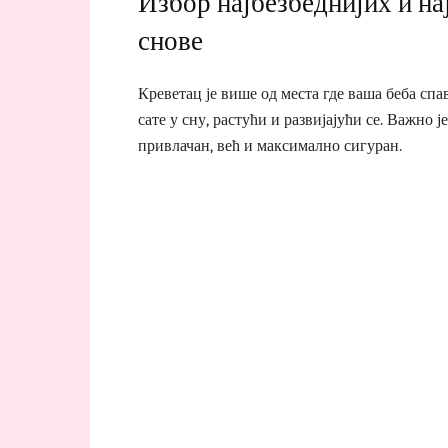
Избор најбезбеднијих и на
снове
Креветац је више од места где ваша беба спав
сате у сну, растући и развијајући се. Важно 
привлачан, већ и максимално сигуран.