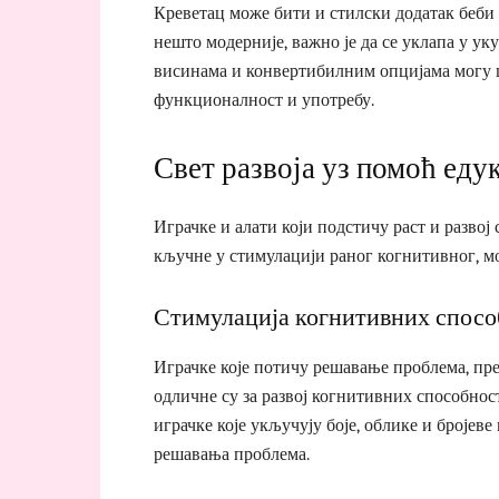
Креветац може бити и стилски додатак беби 
нешто модерније, важно је да се уклапа у ук
висинама и конвертибилним опцијама могу п
функционалност и употребу.
Свет развоја уз помоћ едук
Играчке и алати који подстичу раст и развој
кључне у стимулацији раног когнитивног, мо
Стимулација когнитивних спос
Играчке које потичу решавање проблема, пре
одличне су за развој когнитивних способнос
играчке које укључују боје, облике и броје
решавања проблема.