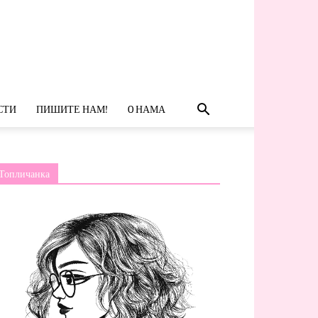
СТИ
ПИШИТЕ НАМ!
O НАМА
Топличанка