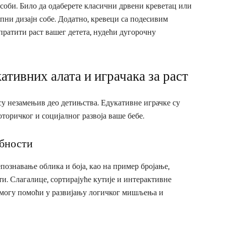
соби. Било да одаберете класични дрвени креветац или
упни дизајн собе. Додатно, кревеци са подесивим
ратити раст вашег детета, нудећи дугорочну
ативних алата и играчака за раст
 су незамењив део детињства. Едукативне играчке су
торичког и социјалног развоја ваше бебе.
обности
познавање облика и боја, као на пример бројање,
ти. Слагалице, сортирајуће кутије и интерактивне
ве могу помоћи у развијању логичког мишљења и