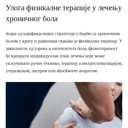
Улога физикалне терапије у лечењу
хроничног бола
Једна од најефикаснијих стратегија у борби са хроничним
болом у врату и раменима свакако је физикална терапија. У
зависности од узрока и интензитета бола, физиотерапеут
ће креирати индивидуалан план лечења који може
укључивати ручне технике, терапију електростимулацијом,
ултразвуком, ласером или shockwave апаратом.