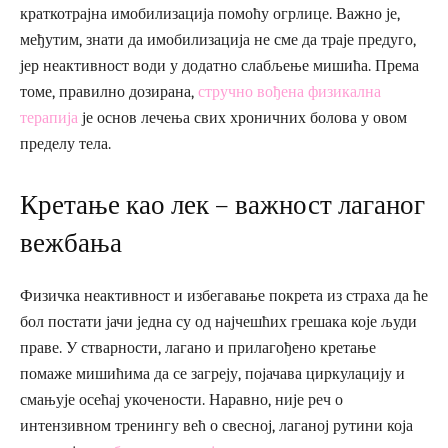
краткотрајна имобилизација помоћу огрлице. Важно је,
међутим, знати да имобилизација не сме да траје предуго,
јер неактивност води у додатно слабљење мишића. Према
томе, правилно дозирана,
стручно вођена физикална
терапија
је основ лечења свих хроничних болова у овом
пределу тела.
Кретање као лек – важност лаганог
вежбања
Физичка неактивност и избегавање покрета из страха да ће
бол постати јачи једна су од најчешћих грешака које људи
праве. У стварности, лагано и прилагођено кретање
помаже мишићима да се загреју, појачава циркулацију и
смањује осећај укочености. Наравно, није реч о
интензивном тренингу већ о свесној, лаганој рутини која