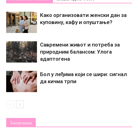
Како организовати женски дан за
куповину, кафу и опуштање?
Савремени живот и потреба за
природним балансом: Улога
адаптогена
Бол у леђима који се шири: сигнал
да кичма трпи
Топличанка