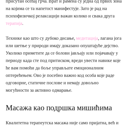
присутан осећај грча. Врат и рамена су једна од првих зона
на којима се та напетост манифестује. Зато је рад на
психофизичкој релаксацији важан колико и свака друга
терапија
.
Технике као што су дубоко дисање,
медитација
, лагана јога
или шетње у природи имају доказано опуштајуће дејство.
Уколико приметите да се болови јављају или појачавају у
периоду када сте под притиском, вреди увести навике које
ће вам помоћи да боље управљате емоционалним
оптерећењем. Ово је посебно важно код особа које раде
одговорне, статичне послове и немају довољно
могућности за активно одмарање.
Масажа као подршка мишићима
Квалитетна терапеутска масажа није само пријатна, већ и