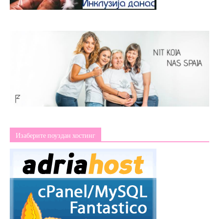
Изаберите поуздан хостинг