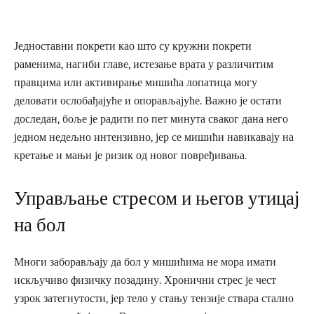
Једноставни покрети као што су кружни покрети
раменима, нагиби главе, истезање врата у различитим
правцима или активирање мишића лопатица могу
деловати ослобађајуће и опорављајуће. Важно је остати
доследан, боље је радити по пет минута сваког дана него
једном недељно интензивно, јер се мишићи навикавају на
кретање и мањи је ризик од новог повређивања.
Управљање стресом и његов утицај
на бол
Многи заборављају да бол у мишићима не мора имати
искључиво физичку позадину. Хронични стрес је чест
узрок затегнутости, јер тело у стању тензије ствара стално