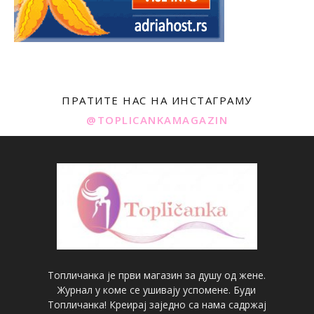
ПРАТИТЕ НАС НА ИНСТАГРАМУ
@TOPLICANKAMAGAZIN
Топличанка је први магазин за душу од жене.
Журнал у коме се ушивају успомене. Буди
Топличанка! Креирај заједно са нама садржај