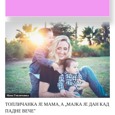
био много ружан, једног лепог дана сам одлучила да постанем
Супермама. Зато што саме мајке то и...
Мама Топличанка
ТОПЛИЧАНКА ЈЕ МАМА, А „МАЈКА ЈЕ ДАН КАД
ПАДНЕ ВЕЧЕ“