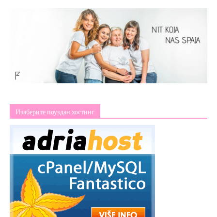
Изаберите поуздан хостинг