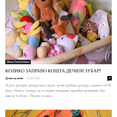
Мама Топличанка
КОЛИКО ЗАПРАВО КОШТА ДЕЧИЈИ ЗУБАР?
-
Душа од жене
31/10/2018
0
Услуге дечијих зубара нису скупе, не би требало да буду, слажете се? И
нису. Осим у случају да се појаве ненадани, пратећи трошкови. Ево
како је то било… Пошто се моја...