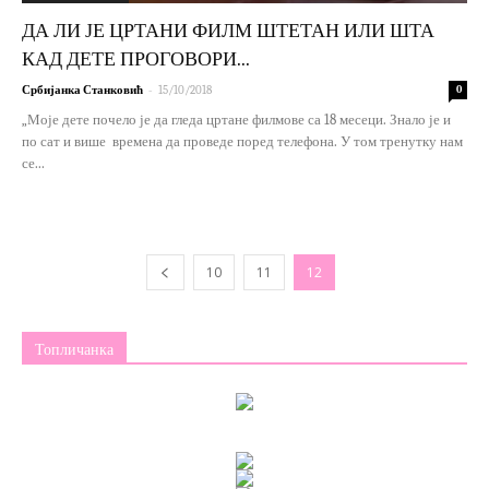
ДА ЛИ ЈЕ ЦРТАНИ ФИЛМ ШТЕТАН ИЛИ ШТА
КАД ДЕТЕ ПРОГОВОРИ...
-
Србијанка Станковић
15/10/2018
0
„Моје дете почело је да гледа цртане филмове са 18 месеци. Знало је и
по сат и више времена да проведе поред телефона. У том тренутку нам
се...
10
11
12
Топличанка