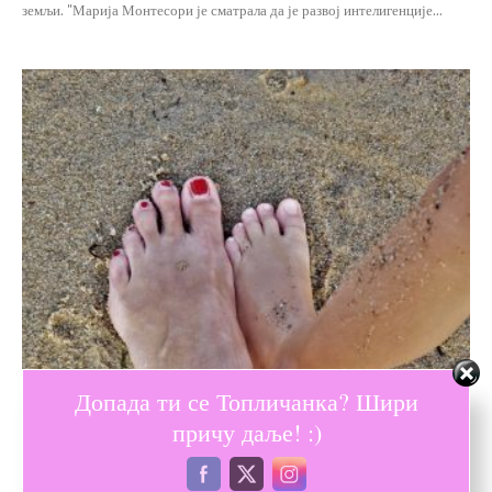
земљи. "Марија Монтесори је сматрала да је развој интелигенције...
Мама Топличанка
Допада ти се Топличанка? Шири
ИСТИНА О САМОХРАНИМ МАЈКАМА
причу даље! :)
-
Душа од жене
22/10/2018
0
Почнимо из почетка. Ја сам самохрана мајка. Пошто ми је тај назив увек