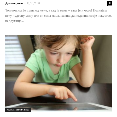
-
Душа од жене
19/10/2018
0
Топличанка је душа од жене, а кад је мама – тада је и чудо! Познајеш
неку чудесну маму или си сама мама, желиш да поделиш своје искуство,
недоумице...
Мама Топличанка