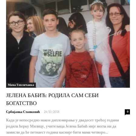
Мама Топличанка
ЈЕЛЕНА БАБИЋ: РОДИЛА САМ СЕБИ
БОГАТСТВО
-
Србијанка Станковић
24/10/2018
0
Када је непосредно након дипломирања у двадесет трећој години
родила ћерку Милицу, учитељица Јелена Бабић није могла ни да
замисли да ће петнаест година касније бити мама четворо...