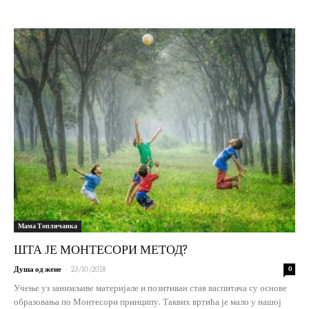
Мама Топличанка
ШТА ЈЕ МОНТЕСОРИ МЕТОД?
-
Душа од жене
23/10/2018
0
Учење уз занимљиве материјале и позитиван став васпитача су основе
образовања по Монтесори принципу. Таквих вртића је мало у нашој