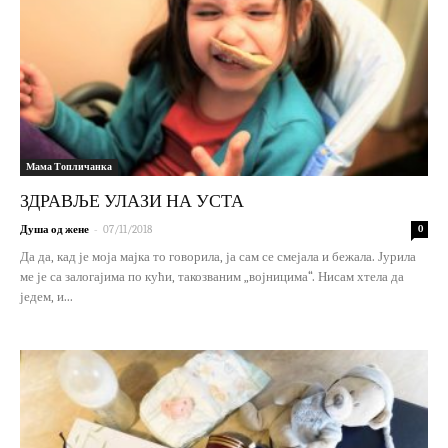
Мама Топличанка
ЗДРАВЉЕ УЛАЗИ НА УСТА
-
Душа од жене
07/11/2018
0
Да да, кад је моја мајка то говорила, ја сам се смејала и бежала. Јурила
ме је са залогајима по кући, такозваним „војницима“. Нисам хтела да
једем, и...