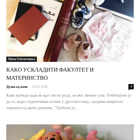
Мама Топличанка
КАКО УСКЛАДИТИ ФАКУЛТЕТ И
МАТЕРИНСТВО
-
Душа од жене
06/11/2018
0
Како изгледа када не иде све по реду, из мог личног угла. Уобичајено је
да се, када студенткиња остане у другом стању, средина напрасно
опрашта од њене дипломе. “Требало је...