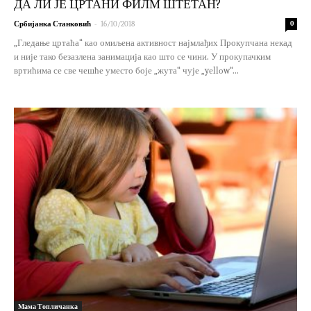
ДА ЛИ ЈЕ ЦРТАНИ ФИЛМ ШТЕТАН?
-
Србијанка Станковић
16/10/2018
0
„Гледање цртаћа“ као омиљена активност најмлађих Прокупчана некад
и није тако безазлена занимација као што се чини. У прокупачким
вртићима се све чешће уместо боје „жута“ чује „yеllоw“...
Мама Топличанка