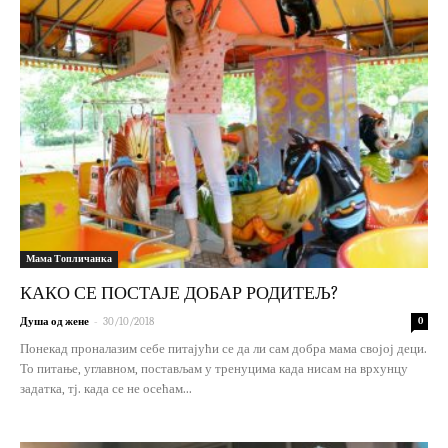
Мама Топличанка
КАКО СЕ ПОСТАЈЕ ДОБАР РОДИТЕЉ?
-
Душа од жене
30/10/2018
0
Понекад проналазим себе питајући се да ли сам добра мама својој деци.
То питање, углавном, постављам у тренуцима када нисам на врхунцу
задатка, тј. када се не осећам...