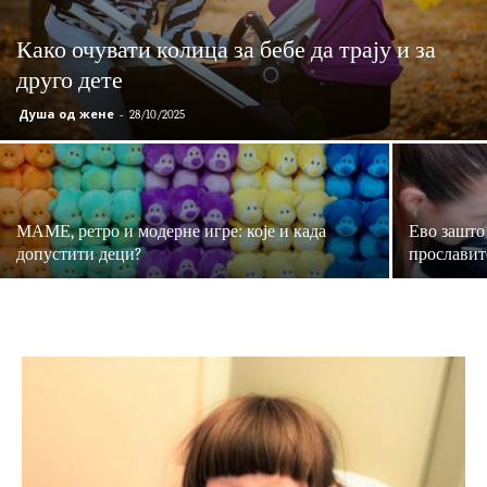
Како очувати колица за бебе да трају и за
друго дете
Душа од жене
-
28/10/2025
МАМЕ, ретро и модерне игре: које и када
Ево зашто
допустити деци?
прославит