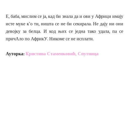
Е, баба, мислим се ја, кад би знала да и ови у Африци имају
исте муке к’о ти, ништа се не би секирала. Не дају ни они
девојку за белца. И код њих се једна тако удала, па се
причАло по АфрикУ. Никоме се не исплати.
Ауторка:
Kристина Стаменковић, Спутница