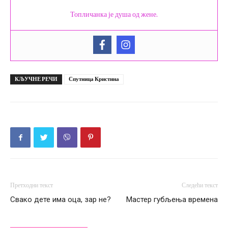
Топличанка је душа од жене.
КЉУЧНЕ РЕЧИ
Спутница Кристина
Претходни текст
Следећи текст
Свако дете има оца, зар не?
Мастер губљења времена