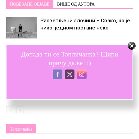
ПОВЕЗАНЕ ОБЈАВЕ
ВИШЕ ОД АУТОРА
Расветљени злочини – Свако, ко је
нико, једном постане некo
Папир трпи наглас изречене
Допада ти се Топличанка? Шири
реченице
причу даље! :)
Страдање жена – 107 година од
подизања Топличког устанка
Топличанка