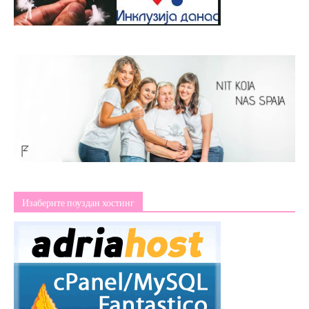
Изаберите поуздан хостинг