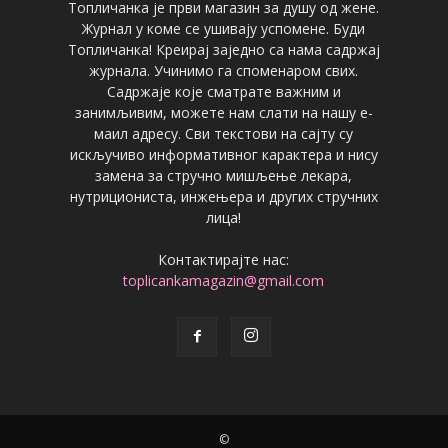
Топличанка је први магазин за душу од жене.
Журнал у коме се ушивају успомене. Буди
Топличанка! Креирај заједно са нама садржај
журнала. Учинимо га споменаром свих.
Садржаје које сматрате важним и
занимљивим, можете нам слати на нашу е-
маил адресу. Сви текстови на сајту су
искључиво информативног карактера и нису
замена за стручно мишљење лекара,
нутрициониста, инжењера и других стручних
лица!
Контактирајте нас:
toplicankamagazin@gmail.com
©