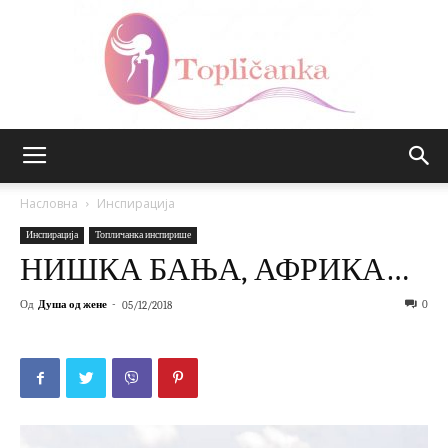
Топличанка
Насловна
Инспирација
Инспирација
Топличанка инспирише
НИШКА БАЊА, АФРИКА…
Од
Душа од жене
-
0
05/12/2018