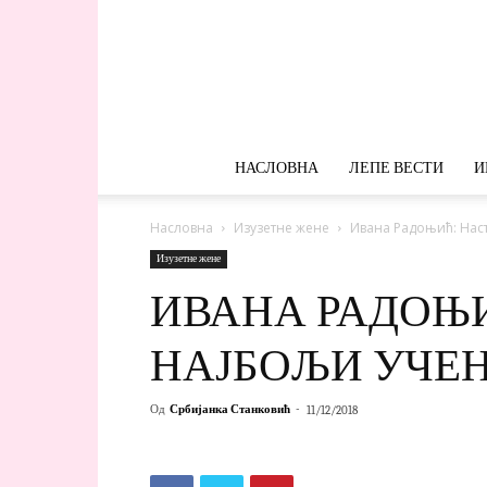
НАСЛОВНА
ЛЕПЕ ВЕСТИ
И
Насловна
Изузетне жене
Ивана Радоњић: Наст
Изузетне жене
ИВАНА РАДОЊИ
НАЈБОЉИ УЧЕ
Од
Србијанка Станковић
-
11/12/2018