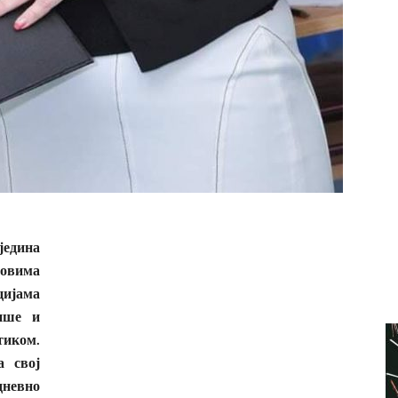
једина
овима
ијама
пише и
тиком.
а свој
дневно