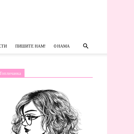
СТИ
ПИШИТЕ НАМ!
O НАМА
Топличанка