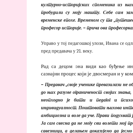
културно-историјских споменика из њи
пробудили су моју машту. Себе сам за
временске епохе. Временом су та „путеше
професор историје. – прича ова професорка
Управо у тој педагошкој улози, Ивана се од
пред предавача у 21. веку.
Рад са децом она види као буђење инсп
сазнајни процес који је двосмеран и у ком
– Предавач „своје ученике превазилази не
до њих разуме ограниченост својих знања,
неопходно је бити и педагог и псих
индивидуалност. Поштовати њихова интере
амбициозна и воле да уче. Прави подухват 
Ја сам свесна да не могу сви волети мој 
савезници, а делањем доказујемо да јесмо