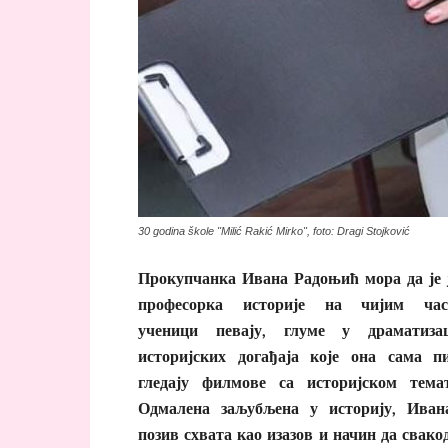
30 godina škole "Milić Rakić Mirko", foto: Dragi Stojković
Прокупчанка Ивана Радоњић мора да је 
професорка историје на чијим час
ученици певају, глуме у драматизац
историјских догађаја које она сама 
гледају филмове са историјском тема
Одмалена заљубљена у историју, Иван
позив схвата као изазов и начин да свако