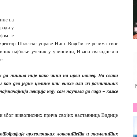
дине на
ради у
јом је
директор Школске управе Ниш. Водећи се речима свог
авник најбољи ученик у учионици, Ивана свакодневно
е.
ам да ништа није како чини на први поглед. На сваки
и као део једне целине или епохе али из различитих
 најзначајнија лекција коју сам научила до сада – каже
ли због живописних прича својих наставница Видице
 фотографије археолошких локалитета и знаменитих