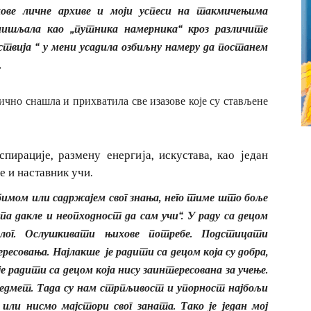
хове личне архиве и моји успеси на такмичењима
мишљала као „путника намерника“ кроз различите
ствија “ у мени усадила озбиљну намеру да постанем
.
лично снашла и прихватила све изазове које су стављене
ирације, размену енергија, искустава, као један
е и наставник учи.
 обимом или садржајем свог знања, него тиме што боље
 па дакле и неопходност да сам учи“. У раду са децом
олог. Ослушкивати њихове потребе. Подстицати
совања. Најлакше је радити са децом која су добра,
је радити са децом која нису заинтересована за учење.
предмет. Тада су нам стрпљивост и упорност најбољи
 или нисмо мајстори свог заната. Тако је један мој