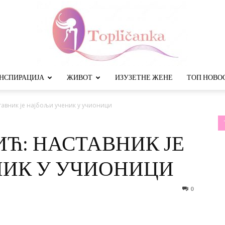
НСПИРАЦИЈА
ЖИВОТ
ИЗУЗЕТНЕ ЖЕНЕ
ТОП НОВО
Топличанка
авник је најбољи ученик у учионици
Ћ: НАСТАВНИК ЈЕ
НИК У УЧИОНИЦИ
0