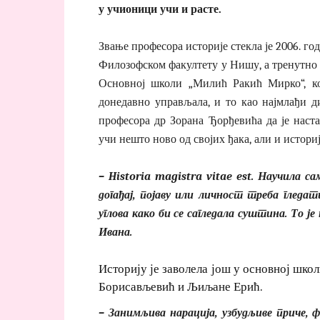
у учионици учи и расте.
Звање професора историје стекла је 2006. го
Филозофском факултету у Нишу, а тренутно 
Основној школи „Милић Ракић Мирко“, ко
донедавно управљала, и то као најмлађи 
професора др Зорана Ђорђевића да је наст
учи нешто ново од својих ђака, али и историј
– Historia magistra vitae est. Научила с
догађај, појаву или личност треба гледат
углова како би се сагледала суштина. То је
Ивана.
Историју је заволела још у основној шко
Борисављевић и Љиљане Ерић.
– Занимљива нарација, узбудљиве приче,