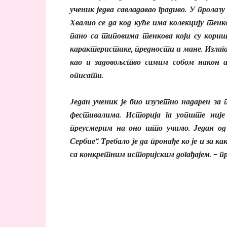
ученик једва савладавао градиво. У пролазу
Хвалио се да код куће има колекцију тенк
пано са типовима тенкова који су кори
карактеристике, предности и мане. Излага
као и задовољство самим собом након 
описати.
Један ученик је био изузетно надарен за
фестивалима. Историја га уопште није
преусмерим на оно што учимо. Један од
Сербие“. Требало је да пронађе ко је и за к
са конкретним историјским догађајем. – п