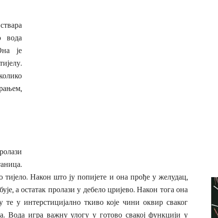
 ствара
о вода
Она је
тијелу.
еколико
рањем,
ролази
аница.
во тијело. Након што ју попијете и она прође у желудац,
бује, а остатак пролази у дебело цријево. Након тога она
у те у интерстицијално ткиво које чини оквир сваког
на. Вода игра важну улогу у готово свакој функцији у