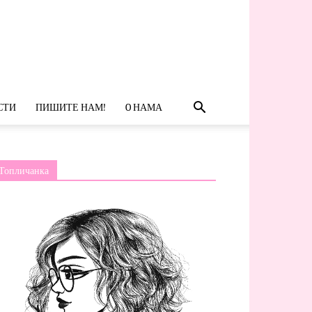
СТИ
ПИШИТЕ НАМ!
O НАМА
Топличанка