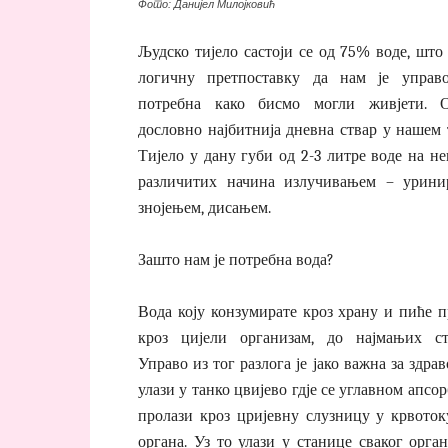
Фото: Данијел Милојковић
Људско тијело састоји се од 75% воде, што
логичну претпоставку да нам је управ
потребна како бисмо могли живјети. 
дословно најбитнија дневна ствар у нашем 
Тијело у дану губи од 2-3 литре воде на н
различитих начина излучивањем – урини
знојењем, дисањем.
Зашто нам је потребна вода?
Вода коју конзумирате кроз храну и пиће п
кроз цијели организам, до најмањих ст
Управо из тог разлога је јако важна за здра
улази у танко цвијево гдје се углавном апсор
пролази кроз цријевну слузницу у крвоток
органа. Уз то улази у станице сваког орга