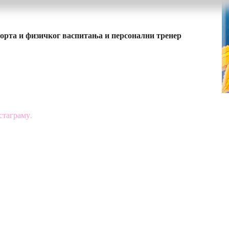
порта и физичког васпитања и персонални тренер
стаграму.