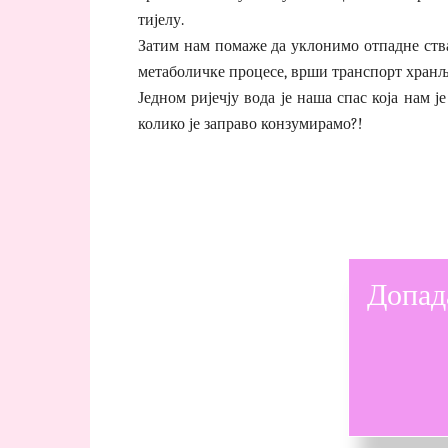
тијелу.
Затим нам помаже да уклонимо отпадне ства
метаболичке процесе, врши транспорт хран
Једном ријечју вода је наша спас која нам је
колико је заправо конзумирамо?!
Допад