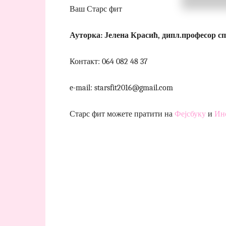
Ваш Старс фит
Ауторка: Јелена Красић, дипл.професор с
Контакт: 064 082 48 37
e-mail: starsfit2016@gmail.com
Старс фит можете пратити на
Фејсбуку
и
Ин