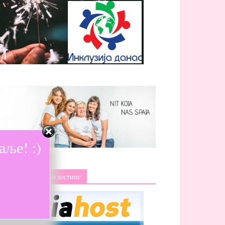
ље! :)
Изаберите поуздан хостинг