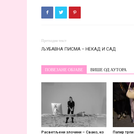
Претходни текст
ЉУБАВНА ПИСМА – НЕКАД И САД
ПОВЕЗАНЕ ОБЈАВЕ
ВИШЕ ОД АУТОРА
Расветљени злочини – Свако, ко
Папир трпи