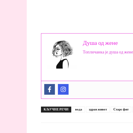
Душа од жене
Топличанка је душа од жене
КЉУЧНЕ РЕЧИ
вода
здрав живот
Старс фит