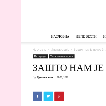
НАСЛОВНА
ЛЕПЕ ВЕСТИ
И
Насловна
Инспирација
Зашто нам је потребн
Инспирација
Топличанка инспирише
ЗАШТО НАМ ЈЕ
Од
Душа од жене
-
31/12/2018