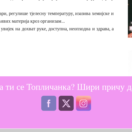
ри, регулише тјелесну температуру, изазива хемијске и
љивих материја кроз организам…
 увијек на дохват руке, доступна, неопходна и здрава, а
а ти се Топличанка? Шири причу да