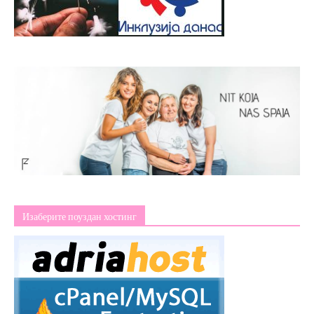
Изаберите поуздан хостинг