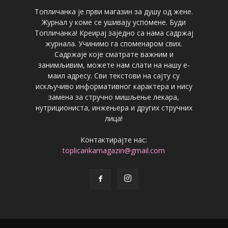
Топличанка је први магазин за душу од жене.
Журнал у коме се ушивају успомене. Буди
Топличанка! Креирај заједно са нама садржај
журнала. Учинимо га споменаром свих.
Садржаје које сматрате важним и
занимљивим, можете нам слати на нашу е-
маил адресу. Сви текстови на сајту су
искључиво информативног карактера и нису
замена за стручно мишљење лекара,
нутрициониста, инжењера и других стручних
лица!
Контактирајте нас:
toplicankamagazin@gmail.com