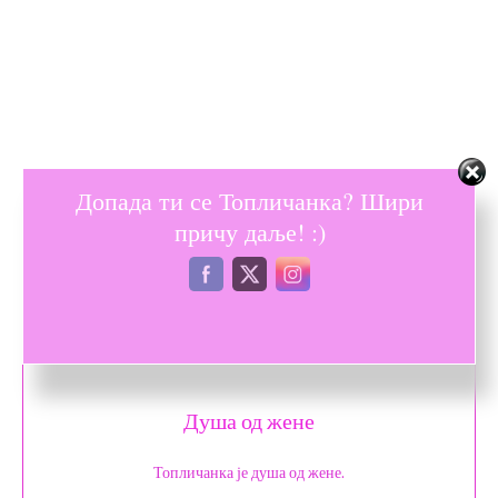
Допада ти се Топличанка? Шири
причу даље! :)
Душа од жене
Топличанка је душа од жене.