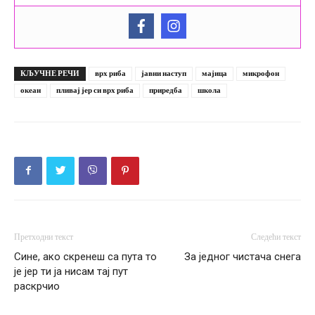
КЉУЧНЕ РЕЧИ
врх риба
јавни наступ
мајица
микрофон
океан
пливај јер си врх риба
приредба
школа
Претходни текст
Следећи текст
Сине, ако скренеш са пута то
За једног чистача снега
је јер ти ја нисам тај пут
раскрчио