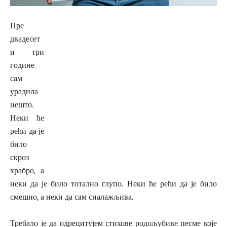
Пре
двадесет
и три
године
сам
урадила
нешто.
Неки ће
рећи да је
било
скроз
храбро, а
неки да је било тотално глупо. Неки ће рећи да је било
смешно, а неки да сам сналажљива.
Требало је да одрецитујем стихове родољубиве песме које