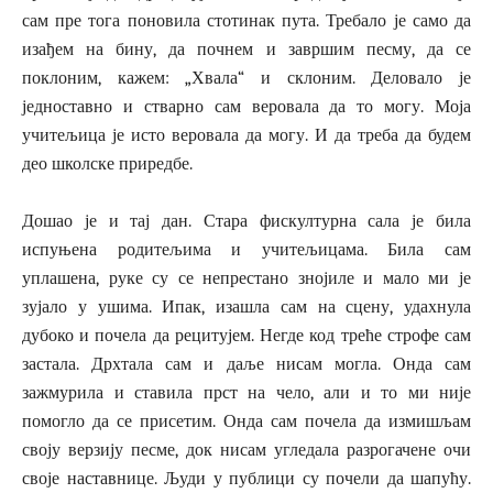
сам пре тога поновила стотинак пута. Требало је само да
изађем на бину, да почнем и завршим песму, да се
поклоним, кажем: „Хвала“ и склоним. Деловало је
једноставно и стварно сам веровала да то могу. Моја
учитељица је исто веровала да могу. И да треба да будем
део школске приредбе.
Дошао је и тај дан. Стара фискултурна сала је била
испуњена родитељима и учитељицама. Била сам
уплашена, руке су се непрестано знојиле и мало ми је
зујало у ушима. Ипак, изашла сам на сцену, удахнула
дубоко и почела да рецитујем. Негде код треће строфе сам
застала. Дрхтала сам и даље нисам могла. Онда сам
зажмурила и ставила прст на чело, али и то ми није
помогло да се присетим. Онда сам почела да измишљам
своју верзију песме, док нисам угледала разрогачене очи
своје наставнице. Људи у публици су почели да шапућу.