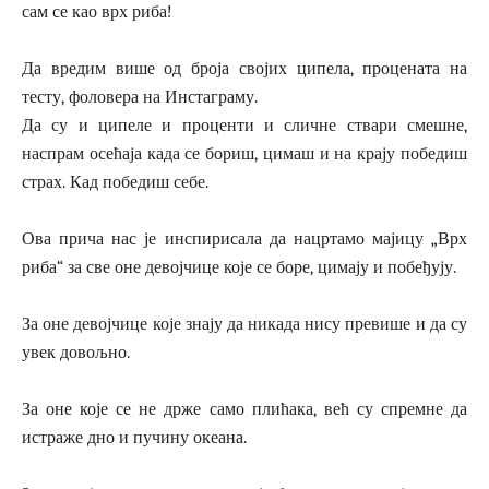
сам се као врх риба!
Да вредим више од броја својих ципела, процената на
тесту, фоловера на Инстаграму.
Да су и ципеле и проценти и сличне ствари смешне,
наспрам осећаја када се бориш, цимаш и на крају победиш
страх. Кад победиш себе.
Ова прича нас је инспирисала да нацртамо мајицу „Врх
риба“ за све оне девојчице које се боре, цимају и побеђују.
За оне девојчице које знају да никада нису превише и да су
увек довољно.
За оне које се не држе само плићака, већ су спремне да
истраже дно и пучину океана.