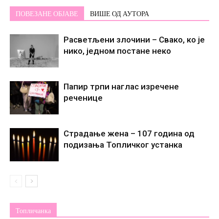
ПОВЕЗАНЕ ОБЈАВЕ
ВИШЕ ОД АУТОРА
Расветљени злочини – Свако, ко је
нико, једном постане некo
Папир трпи наглас изречене
реченице
Страдање жена – 107 година од
подизања Топличког устанка
Топличанка