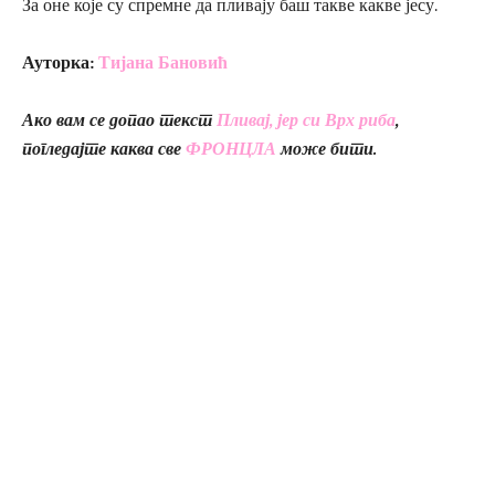
За оне које су спремне да пливају баш такве какве јесу.
Ауторка:
Тијана Бановић
Ако вам се допао текст
Пливај, јер си Врх риба
,
погледајте каква све
ФРОНЦЛА
може бити.