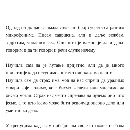
Од тад па до данас имала сам фин број сусрета са разним
микрофонима. Нисам савршена, али и даље вежбам,
задрхтим, уплашим се… Оно што је важно је да и даље
говорим и да ти говори и речи служе нечему.
Научила сам да је ћутање пријатно, али да је много
пријатније када иступимо, питамо или кажемо нешто.
Научила сам да страх има моћ да нас спречи да урадимо
ствари које волимо, које бисмо желели или мислимо да
бисмо могли. Страх нас често спречава да будемо оно што
јесмо, а то што јесмо може бити револуционарно дело или
уметничко дело.
У тренуцима када сам побеђивала своје страхове, осећала