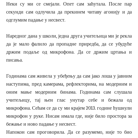
Неки су ми се смејали. Опет сам заћутала. После пар
секунди сам одлучила да прекинем читаву агонију и да
одглумим падање у несвест.
Наредног дана у школи, једна друга учитељица ми је рекла
да је мало фалило да пропадне приредба, да се убудуће
држим подаље од микрофона. Да се држим цртања и
писања.
Годинама сам живела у убеђењу да сам јако лоша у јавним
наступима, пред камерама, рефлекторима, на модерним и
оним мање модерним бинама. Годинама сам слушала
учитељицу, тај њен глас унутар себе и бежала од
микрофона. Сећам се да су ми крајем 2013. године ћушнули
микрофон у руке. Нисам имала где, није било простора за
бежање и ново падање у несвест.
Напокон сам проговорила. Да се разумемо, није то био