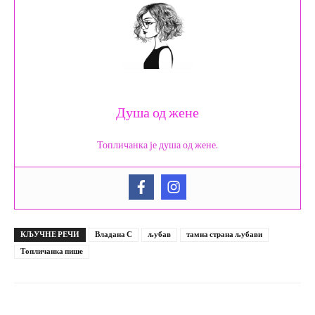
Душа од жене
Топличанка је душа од жене.
КЉУЧНЕ РЕЧИ
Владана С
љубав
тамна страна љубави
Топличанка пише