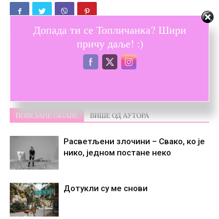
Допада ти се Топличанка? Шири
причу даље! :)
Претходни текст
Следећи текст
Позитивно размишљање –
Кад једном одеш нећеш се
да или не?
кајати
ПОВЕЗАНЕ ОБЈАВЕ
ВИШЕ ОД АУТОРА
Расветљени злочини – Свако, ко је
нико, једном постане некo
Дотукли су ме снови