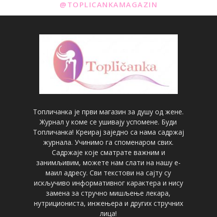
@TOPLICANKAMAGAZIN
Топличанка је први магазин за душу од жене.
Журнал у коме се ушивају успомене. Буди
Топличанка! Креирај заједно са нама садржај
журнала. Учинимо га споменаром свих.
Садржаје које сматрате важним и
занимљивим, можете нам слати на нашу е-
маил адресу. Сви текстови на сајту су
искључиво информативног карактера и нису
замена за стручно мишљење лекара,
нутрициониста, инжењера и других стручних
лица!