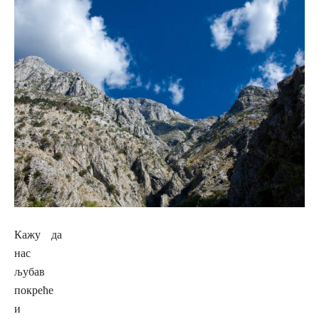
Кажу да
нас
љубав
покреће
и