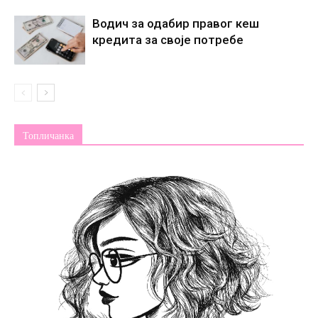
Водич за одабир правог кеш
кредита за своје потребе
Топличанка