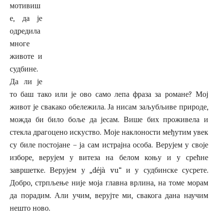
мотивиш
е, да је
одредила
многе
животе и
судбине.
Да ли је
то баш тако или је ово само лепа фраза за романе? Мој
живот је свакако обележила. Ја нисам заљубљиве природе,
можда би било боље да јесам. Више бих проживела и
стекла драгоцено искуство. Моје наклоности међутим увек
су биле постојане – ја сам истрајна особа. Верујем у своје
изборе, верујем у витеза на белом коњу и у срећне
завршетке. Верујем у „déjà vu“ и у судбинске сусрете.
Добро, стрпљење није моја главна врлина, на томе морам
да порадим. Али учим, верујте ми, свакога дана научим
нешто ново.