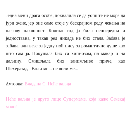
Једна мени драга особа, похвалила се да уопште не мора да
јури жене, јер оне саме стоје у бескрајном реду чекања на
његову наклоност. Колико год ја била непосредна и
једноставна, у такав ред никада не бих стала. Забава је
забава, али везе за једну ноћ нису за романтичне душе као
што сам ја. Покушала бих са хипнозом, па макар и на
даљину. Смишљала бих занимљиве приче, као
Шехеразада. Воли ме… не воли ме…
Aуторка:
Владана С. Неће ваљда
Неће ваљда је друго лице Супермаме, која каже Сачекај
мало!