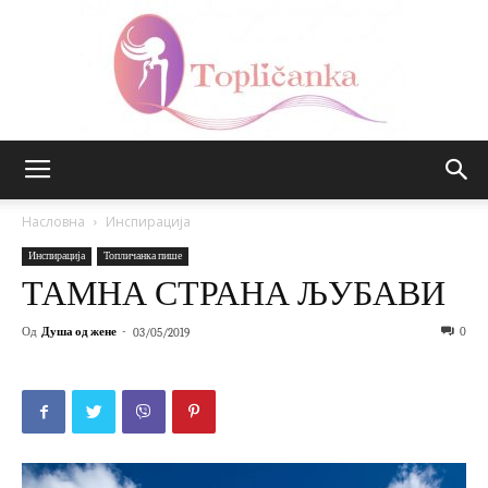
Топличанка
Насловна
Инспирација
Инспирација
Топличанка пише
ТАМНА СТРАНА ЉУБАВИ
Од
Душа од жене
-
0
03/05/2019