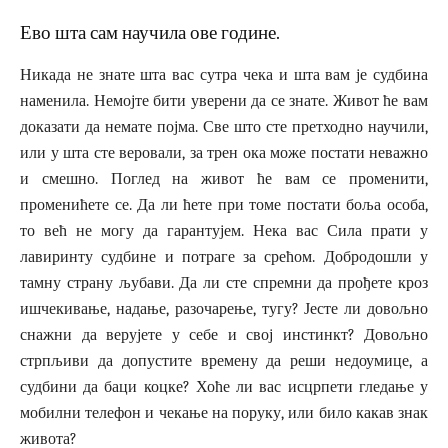
Ево шта сам научила ове године.
Никада не знате шта вас сутра чека и шта вам је судбина
наменила. Немојте бити уверени да се знате. Живот ће вам
доказати да немате појма. Све што сте претходно научили,
или у шта сте веровали, за трен ока може постати неважно
и смешно. Поглед на живот ће вам се променити,
променићете се. Да ли ћете при томе постати боља особа,
то већ не могу да гарантујем. Нека вас Сила прати у
лавиринту судбине и потраге за срећом. Добродошли у
тамну страну љубави. Да ли сте спремни да прођете кроз
ишчекивање, надање, разочарење, тугу? Јесте ли довољно
снажни да верујете у себе и свој инстинкт? Довољно
стрпљиви да допустите времену да реши недоумице, а
судбини да баци коцке? Хоће ли вас исцрпети гледање у
мобилни телефон и чекање на поруку, или било какав знак
живота?