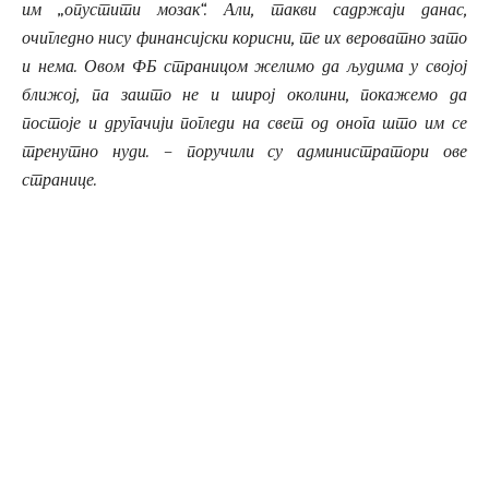
им
„
опустити мозак“. Али, такви садржаји данас,
очигледно нису финансијски корисни, те их вероватно зато
и нема. Овом ФБ страницом желимо да људима у својој
ближој, па зашто не и широј околини, покажемо да
постоје и другачији погледи на свет од онога што им се
тренутно нуди. – поручили су администратори ове
странице.