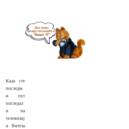
Када сте
последњ
и пут
погледал
и на
телевизиј
и Витеза