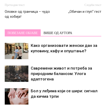
Претходни текст
Следећи текст
Оловке од гранчица – чудо
„Обичан и глуп“ гест
од хобија!
ПОВЕЗАНЕ ОБЈАВЕ
ВИШЕ ОД АУТОРА
Како организовати женски дан за
куповину, кафу и опуштање?
Савремени живот и потреба за
природним балансом: Улога
адаптогена
Бол у леђима који се шири: сигнал
да кичма трпи