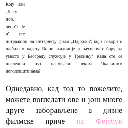
Коју или
„Лаку
ноћ,
децо“? Је
л’ сте
потражили на интернету филм „Најбољи“, који говори о
најбољем кадету Војне академије и његовом избору да
уместо у Београду службује у Требињу? Када сте се
последњи пут насмејали неким Чкаљиним
догодовштинама?
Однедавно, кад год то пожелите,
можете погледати ове и још многе
друге заборављене а дивне
филмске приче
на Фејсбук