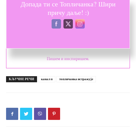
Допада ти се Топличанка? Шири
причу даље! :)
Србијанка Станковић
Пишем и инспиришем.
КЉУЧНЕ РЕЧИ
канал п
топличанка истражује