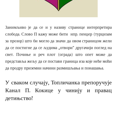
Занимљиво је да се и у називу странице интерпретира
слобода. Слово П кажу може бити нпр. пенџер (турцизам
за прозор) што би могло да значи да овом страницом жели
да се постигне да се људима „отвори“ другачији поглед на
свет. Почиње и реч плот (ограда) што опет може да
представља жељу да се постави граница иза које неће моћи
да продру приземни начини размишљања и понашања.
У сваком случају, Топличанка препоручује
Канал П. Кокице у чинију и правац
детињство!