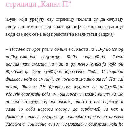
страници „Канал П“.
Људи који уређују ову страницу желели су да сачувају
своју анонимност, јер кажу да није важно ко страницу
води све док се на њој представља квалитетан садржај.
– Насиље се кроз разне облике испољава на ТВ-у почев од
најприземнијих садржаја типа ријалитија, преко
политичких емисија па чак и до неких емисија које би
требале да буду културно-образовног типа. И акциони
филмови који се емитују су постали
„
нешто више
“
. На тај
начин, таквим ТВ програмом, људима се непрестано
убацују садржаји који им
„
оптерећују мозак
“
, утичу на то
да стално буду под притиском, што изазива нервозу, а
сама по себи нервоза доводи до вербалног, па чак и
физичког насиља. Људима је потребан одмор од таквих
садржаја; потребне су им телевизијски садржаји који ће