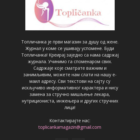
Топличанка је први магазин за душу од жене.
Журнал у коме се ушивају успомене. Буди
Топличанка! Креирај заједно са нама садржај
журнала. Учинимо га споменаром свих.
Садржаје које сматрате важним и
занимљивим, можете нам слати на нашу е-
маил адресу. Сви текстови на сајту су
искључиво информативног карактера и нису
замена за стручно мишљење лекара,
нутрициониста, инжењера и других стручних
лица!
Контактирајте нас:
toplicankamagazin@gmail.com