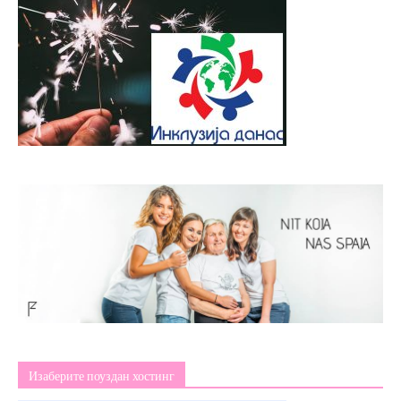
Изаберите поуздан хостинг