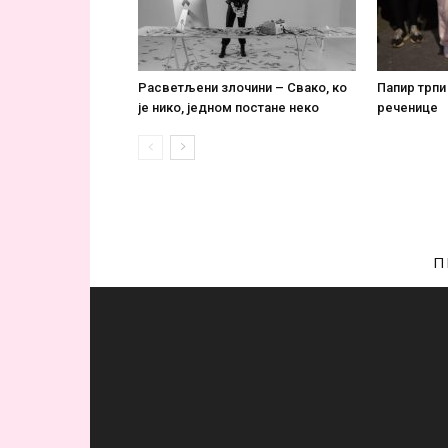
Расветљени злочини – Свако, ко
Папир трпи
је нико, једном постане некo
реченице
П