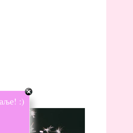
ље! :)