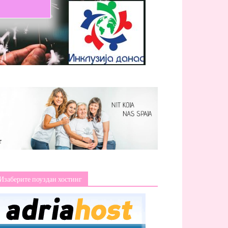
Изаберите поуздан хостинг