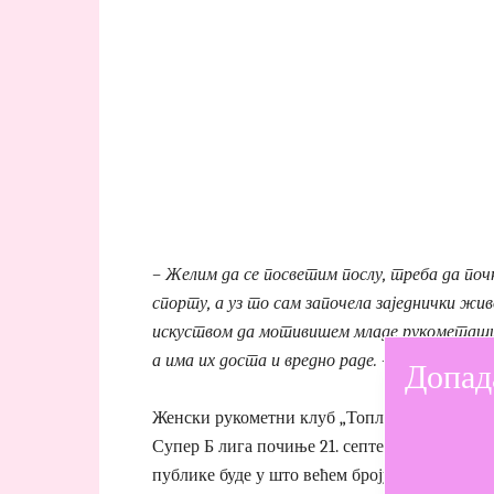
– Желим да се посветим послу, треба да поч
спорту, а уз то сам започела заједнички жи
искуством да мотивишем младе рукометашиц
а има их доста и вредно раде. – каже Кричак
Допад
Женски рукометни клуб „Топличанин“ има јо
Супер Б лига почиње 21. септембра. Данијела
публике буде у што већем броју, јер је то у