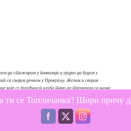
нем да стажирам у гимназији и уједно да будем у
вот са својим дечком у Прокупљу. Желим и својим
е које су будућност клуба тако да тренирам са њима,
.
а ти се Топличанка? Шири причу да
ш две контролне утакмице пре почетка првенства, а
 је позвала све заинтересоване да на утакмице дођу и да
право оно што женском рукомету у Топлици треба –