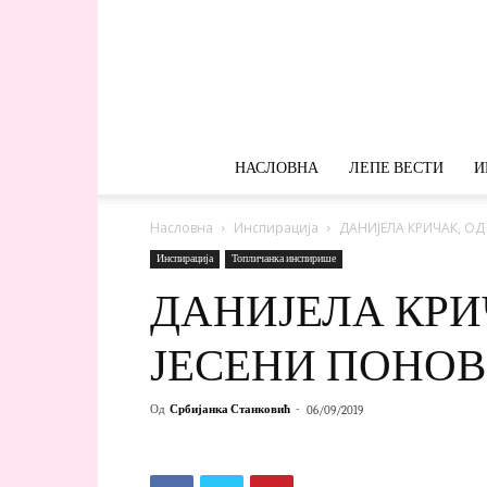
НАСЛОВНА
ЛЕПЕ ВЕСТИ
И
Насловна
Инспирација
ДАНИЈЕЛА КРИЧАК, О
Инспирација
Топличанка инспирише
ДАНИЈЕЛА КРИ
ЈЕСЕНИ ПОНО
Од
Србијанка Станковић
-
06/09/2019