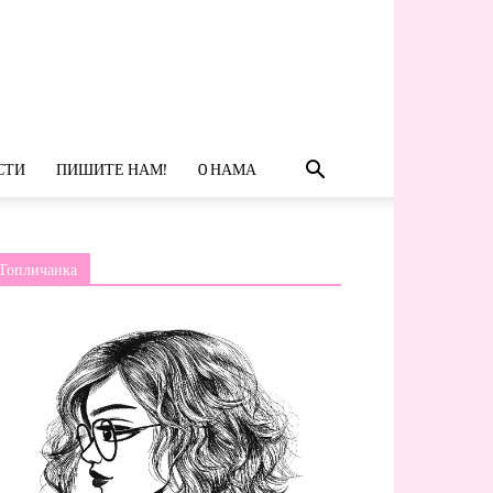
СТИ
ПИШИТЕ НАМ!
O НАМА
Топличанка