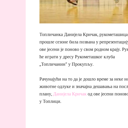
Топличанка Данијела Кричак, рукометашица к
прошле сезоне била позвана у репрезентацију
ове јесени је поново у свом родном крају. Ру
ће играти у дресу Рукометашког клуба
„Топличанин“ у Прокупљу.
Рачунајући на то да је дошло време за неке н
животне одлуке и значајна дешавања на пос
плану,
Данијела Кричак
од ове јесени понов
у Топлици.