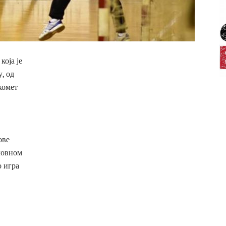
оја је
, од
комет
ове
ловном
о игра