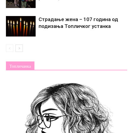
Страдање жена – 107 година од
подизања Топличког устанка
Топличанка