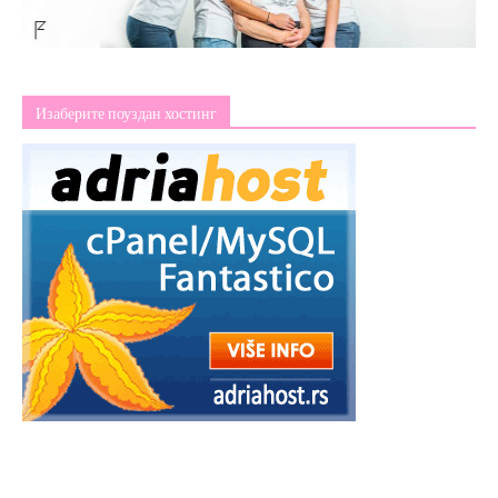
Изаберите поуздан хостинг