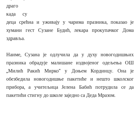
драго
када су
деца срећна и уживају у чарима празника, показао је
хумани гест Сузане Будић, лекара прокупачког Дома
здравља.
Наиме, Сузана је одлучила да у духу новогодишњих
празника обрадује малишане издвојеног одељења ОШ
„Милић Ракић Мирко“ у Доњем Кординцу. Она је
обезбедила новогодишње пакетиће и нешто школског
прибора, а учитељица Јелена Бабић потрудила се да
пакетићи стигну до школе заједно са Деда Мразом.