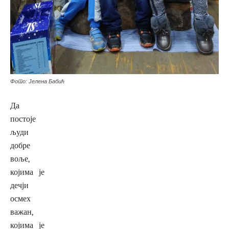
Фото: Јелена Бабић
Да
постоје
људи
добре
воље,
којима је
дечји
осмех
важан,
којима је