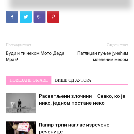
Претходни текст
Следећи текст
Буди и ти неком Мото Деда
Патлиџан пуњен јунећим
Мраз!
млевеним месом
ПОВЕЗАНЕ ОБЈАВЕ
ВИШЕ ОД АУТОРА
Расветљени злочини – Свако, ко је
нико, једном постане некo
Папир трпи наглас изречене
реченице