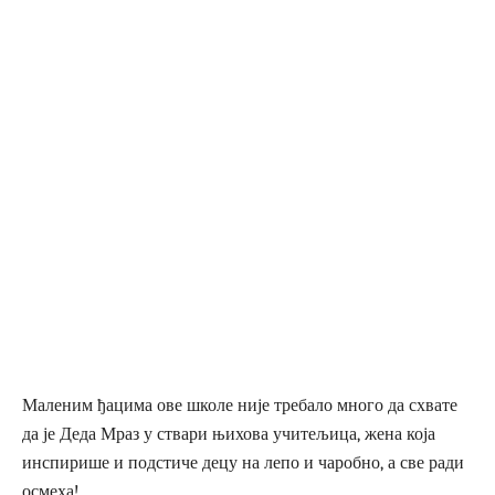
Маленим ђацима ове школе није требало много да схвате
да је Деда Мраз у ствари њихова учитељица, жена која
инспирише и подстиче децу на лепо и чаробно, а све ради
осмеха!