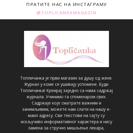
ПРАТИТЕ НАС НА ИНСТАГРАМУ
@TOPLICANKAMAGAZIN
Топличанка је први магазин за душу од жене.
Журнал у коме се ушивају успомене. Буди
Топличанка! Креирај заједно са нама садржај
журнала. Учинимо га споменаром свих.
Садржаје које сматрате важним и
занимљивим, можете нам слати на нашу е-
маил адресу. Сви текстови на сајту су
искључиво информативног карактера и нису
замена за стручно мишљење лекара,