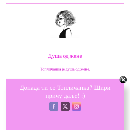
Душа од жене
Топличанка је душа од жене.
Допада ти се Топличанка? Шири
причу даље! :)
КЉУЧНЕ РЕЧИ
деда мраз
Јелена Бабић
Нова година
пакетићи новогодишњи
Сузана Будић