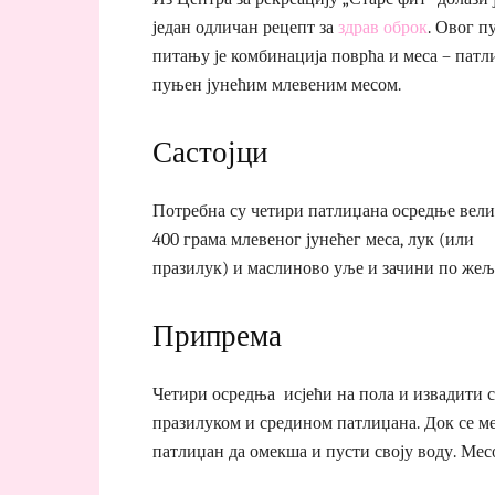
један одличан рецепт за
здрав оброк
. Овог п
питању је комбинација поврћа и меса – патл
пуњен јунећим млевеним месом.
Састојци
Потребна су четири патлиџана осредње вели
400 грама млевеног јунећег меса, лук (или
празилук) и маслиново уље и зачини по жељ
Припрема
Четири осредња исјећи на пола и извадити 
празилуком и средином патлиџана. Док се ме
патлиџан да омекша и пусти своју воду. Ме