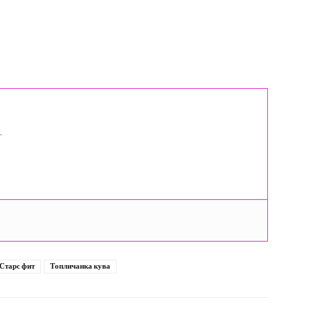
.
Старс фит
Топличанка кува