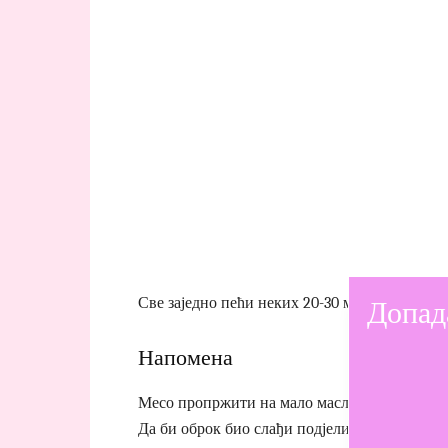
Допад
Све заједно пећи неких 20-30 минута на 180 
Напомена
Месо пропржити на мало маслиновог уља, а 
Да би оброк био слађи подјелите га са вама 