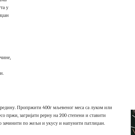
ута у
иџан
чине,
и.
средину. Пропржити 400г мљевеног меса са луком или
со пржи, загријати рерну на 200 степени и ставити
со зачинити по жељи и укусу и напунити патлиџан.