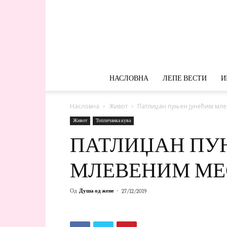
НАСЛОВНА
ЛЕПЕ ВЕСТИ
И
Насловна
Живот
Патлиџан пуњен јунећим мл
Живот
Топличанка кува
ПАТЛИЏАН ПУ
МЛЕВЕНИМ М
Од
Душа од жене
-
27/12/2019