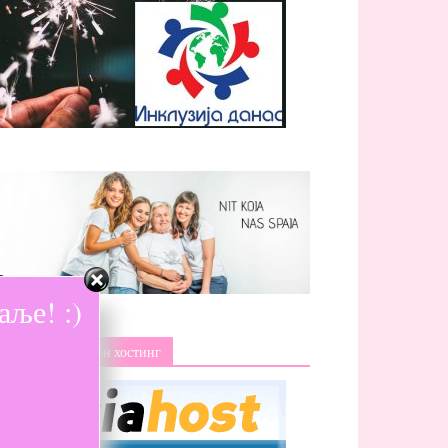
ље! :)
Изаберите поуздан хостинг