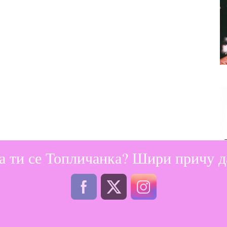
а ти се Топличанка? Шири причу да
степени.
патлиџане пећи на пек папиру.
драгим особама.