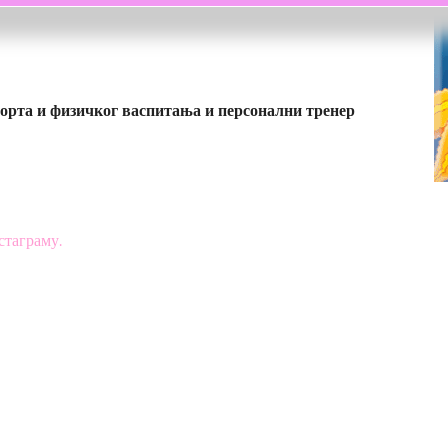
порта и физичког васпитања и персонални тренер
стаграму.