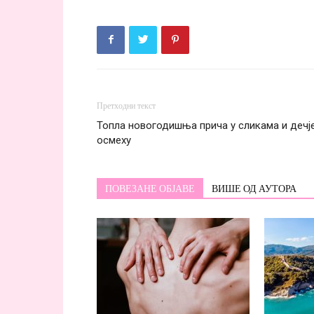
Претходни текст
Топла новогодишња прича у сликама и дечј
осмеху
ПОВЕЗАНЕ ОБЈАВЕ
ВИШЕ ОД АУТОРА