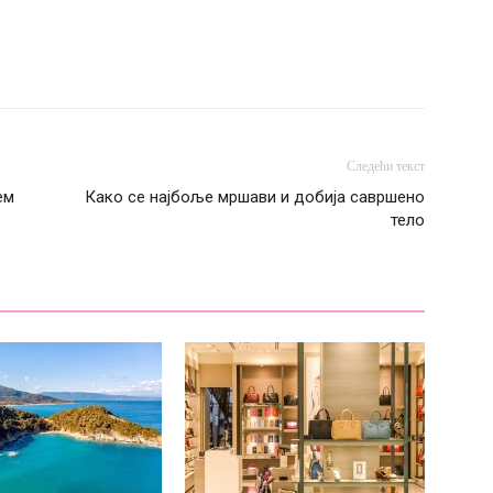
Следећи текст
ем
Како се најбоље мршави и добија савршено
тело