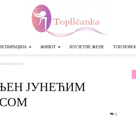
НСПИРАЦИЈА
ЖИВОТ
ИЗУЗЕТНЕ ЖЕНЕ
ТОП НОВО
Топличанка
евеним месом
ЊЕН ЈУНЕЋИМ
ЕСОМ
0