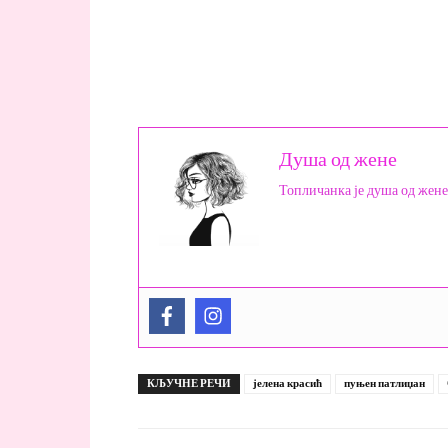
Душа од жене
Топличанка је душа од жене
КЉУЧНЕ РЕЧИ
јелена красић
пуњен патлиџан