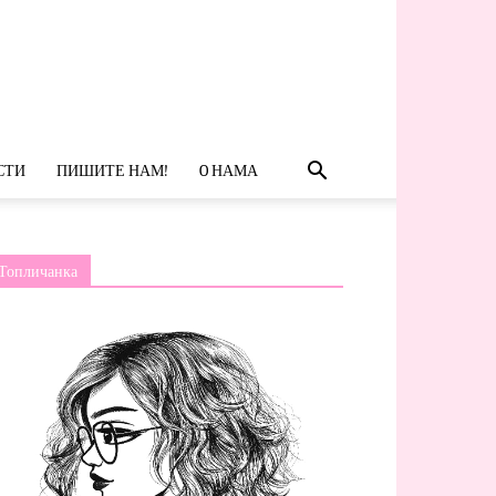
СТИ
ПИШИТЕ НАМ!
O НАМА
Топличанка