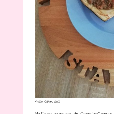
Фото: Старс фит
Из Центра за рекреацију „Старс фит“ долази